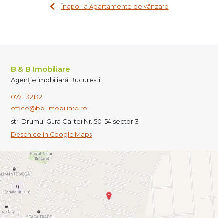
Înapoi la Apartamente de vânzare
B & B Imobiliare
Agenție imobiliară Bucuresti
0771132132
office@bb-imobiliare.ro
str. Drumul Gura Calitei Nr. 50-54 sector 3
Deschide în Google Maps