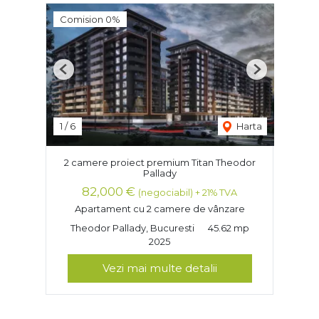
Comision 0%
Previous
Next
1
/
6
Harta
2 camere proiect premium Titan Theodor
Pallady
82,000 €
(negociabil) + 21% TVA
Apartament cu 2 camere de vânzare
Theodor Pallady, Bucuresti
45.62 mp
2025
Vezi mai multe detalii