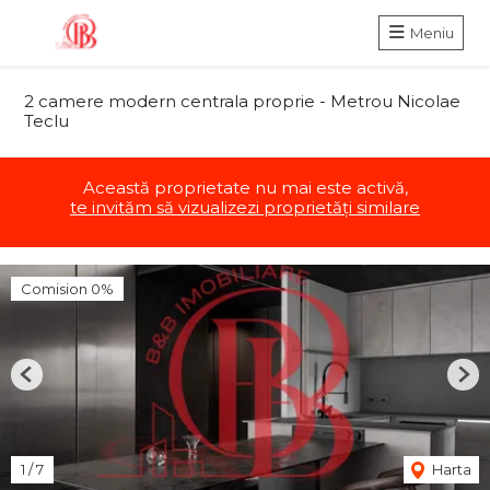
Meniu
2 camere modern centrala proprie - Metrou Nicolae
Teclu
Această proprietate nu mai este activă,
te invităm să vizualizezi proprietăți similare
Comision 0%
Previous
Nex
1
/
7
Harta