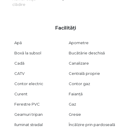
clădire
Facilități
Apă
Apometre
Boxă la subsol
Bucătărie deschisă
Cadă
Canalizare
CATV
Centrală proprie
Contor electric
Contor gaz
Curent
Faianță
Ferestre PVC
Gaz
Geamuri tripan
Gresie
Iluminat stradal
Încălzire prin pardoseală