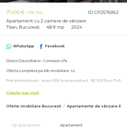
71,100 €
ID CP2576952
+ 21% TVA
Apartament cu 2 camere de vânzare
Titan, Bucuresti
48.9 mp
2024
WhatsApp
Facebook
Direct Dezvoltator- Comision 0%
Oferta completa pe bb-imobiliare .ro
Pret promotional – avans 15% la antecontract : 82.500 Euro TVA
Inclus.
Pret promotional – avans 50% la antecontract : 79.500 Euro
Citește mai mult
TVA Inclus.
Pret promotional – avans 90% la antecontract : 77.500 Euro
Oferte imobiliare Bucuresti
Apartamente de vânzare Bucu
TVA Inclus.
Apartamentul este amplasat la aproximativ 12 minute de mers
pe jos fata de statia de metrou Nicolae Teclu si de mijloacele
Tip apartament
Apartament