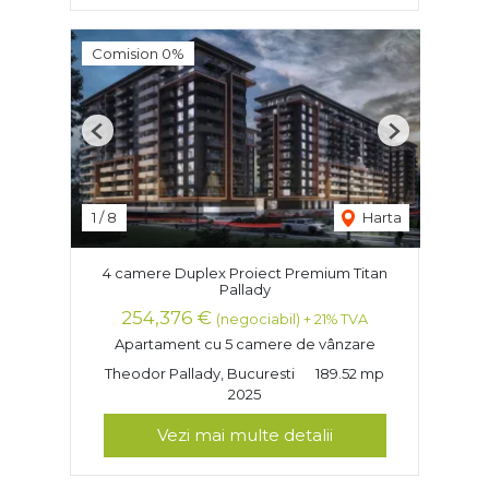
Comision 0%
Previous
Next
1
/
8
Harta
4 camere Duplex Proiect Premium Titan
Pallady
254,376 €
(negociabil) + 21% TVA
Apartament cu 5 camere de vânzare
Theodor Pallady, Bucuresti
189.52 mp
2025
Vezi mai multe detalii