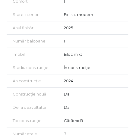
Confort
1
- Uşi metalice la intrare si celulare la interior
- Acces privat in complex rezidential cu barieră
- Locuri de parcare
Stare interior
Finisat modern
- Spatii de agrement si loc de joaca pentru copii
- Boxe individuale
Anul finisării
2025
Număr balcoane
1
Imobil
Bloc mixt
Stadiu construcție
În construcție
An construcție
2024
Construcție nouă
Da
De la dezvoltator
Da
Tip construcție
Cărămidă
Număr etaje
3