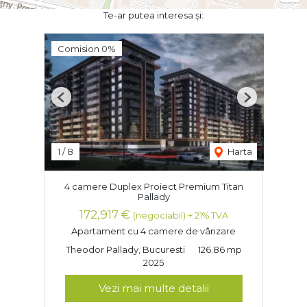
Te-ar putea interesa și:
Comision 0%
Previous
Next
1
/
8
Harta
4 camere Duplex Proiect Premium Titan
Pallady
172,917 €
(negociabil) + 21% TVA
Apartament cu 4 camere de vânzare
Theodor Pallady, Bucuresti
126.86 mp
2025
Vezi mai multe detalii