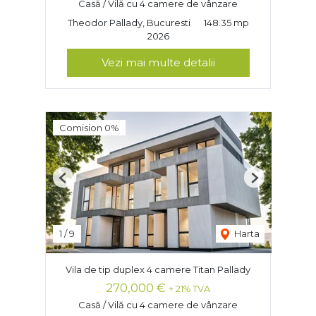
Casă / Vilă cu 4 camere de vânzare
Theodor Pallady, Bucuresti
148.35 mp
2026
Vezi mai multe detalii
Comision 0%
Previous
Next
1
/
9
Harta
Vila de tip duplex 4 camere Titan Pallady
270,000 €
+ 21% TVA
Casă / Vilă cu 4 camere de vânzare