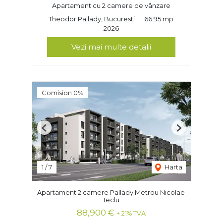
Apartament cu 2 camere de vânzare
Theodor Pallady, Bucuresti
66.95 mp
2026
Vezi mai multe detalii
Comision 0%
Previous
Next
1
/
7
Harta
Apartament 2 camere Pallady Metrou Nicolae
Teclu
88,900 €
+ 21% TVA