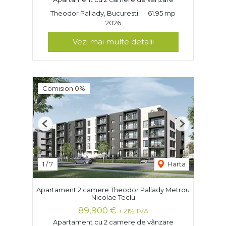
Theodor Pallady, Bucuresti
61.95 mp
2026
Vezi mai multe detalii
Comision 0%
Previous
Next
1
/
7
Harta
Apartament 2 camere Theodor Pallady Metrou
Nicolae Teclu
89,900 €
+ 21% TVA
Apartament cu 2 camere de vânzare