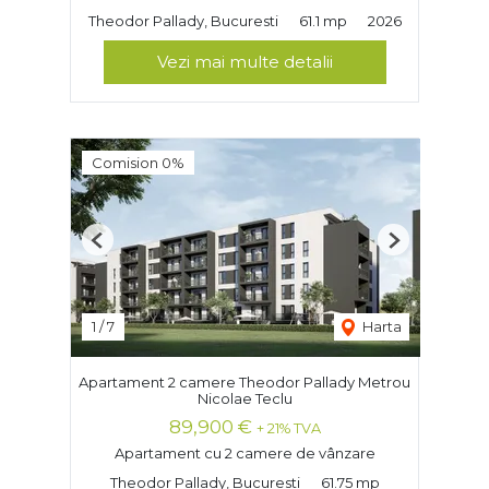
Theodor Pallady, Bucuresti
61.1 mp
2026
Vezi mai multe detalii
Comision 0%
Previous
Next
1
/
7
Harta
Apartament 2 camere Theodor Pallady Metrou
Nicolae Teclu
89,900 €
+ 21% TVA
Apartament cu 2 camere de vânzare
Theodor Pallady, Bucuresti
61.75 mp