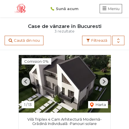
Sună acum
Meniu
Case de vânzare în Bucuresti
3 rezultate
Caută din nou
Filtrează
Comision 0%
Previous
Next
1
/
13
Harta
Vilă Triplex 4 Cam Arhitectură Modernă-
Grădină Individuală -Panouri solare