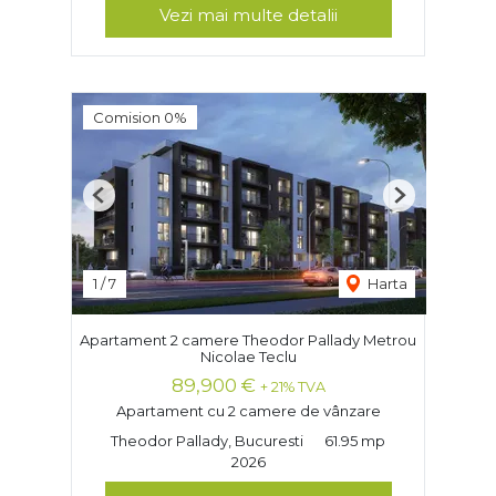
Vezi mai multe detalii
Comision 0%
Previous
Next
1
/
7
Harta
Apartament 2 camere Theodor Pallady Metrou
Nicolae Teclu
89,900 €
+ 21% TVA
Apartament cu 2 camere de vânzare
Theodor Pallady, Bucuresti
61.95 mp
2026