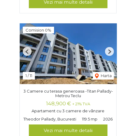
Vezi mai multe detalii
Comision 0%
Previous
Next
1
/
11
Harta
3 Camere cu terasa generoasa -Titan Pallady-
Metrou Teclu
148,900 €
+ 21% TVA
Apartament cu 3 camere de vânzare
Theodor Pallady, Bucuresti
119.5 mp
2026
Vezi mai multe detalii