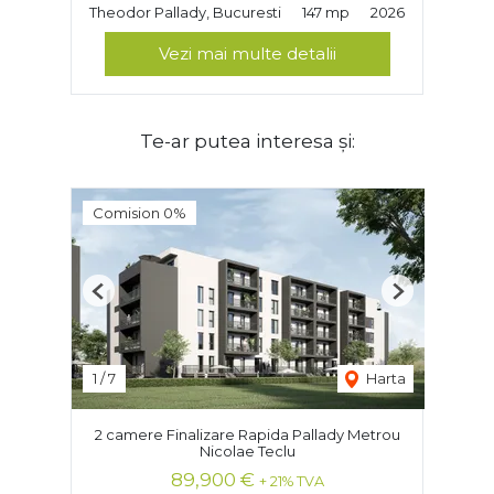
Theodor Pallady, Bucuresti
147 mp
2026
Vezi mai multe detalii
Te-ar putea interesa și:
Comision 0%
Previous
Next
1
/
7
Harta
2 camere Finalizare Rapida Pallady Metrou
Nicolae Teclu
89,900 €
+ 21% TVA