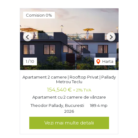
Comision 0%
Previous
Next
1
/
10
Harta
Apartament 2 camere | Rooftop Privat | Pallady
Metrou Teclu
154,540 €
+ 21% TVA
Apartament cu 2 camere de vânzare
Theodor Pallady, Bucuresti
189.4 mp
2026
Vezi mai multe detalii