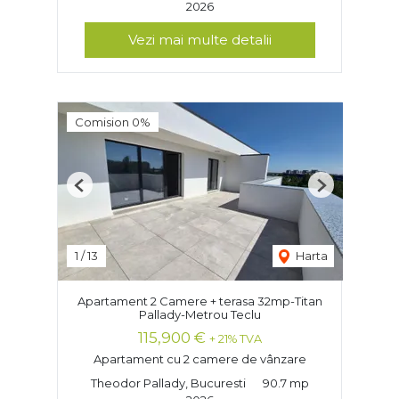
2026
Vezi mai multe detalii
Comision 0%
Previous
Next
1
/
13
Harta
Apartament 2 Camere + terasa 32mp-Titan
Pallady-Metrou Teclu
115,900 €
+ 21% TVA
Apartament cu 2 camere de vânzare
Theodor Pallady, Bucuresti
90.7 mp