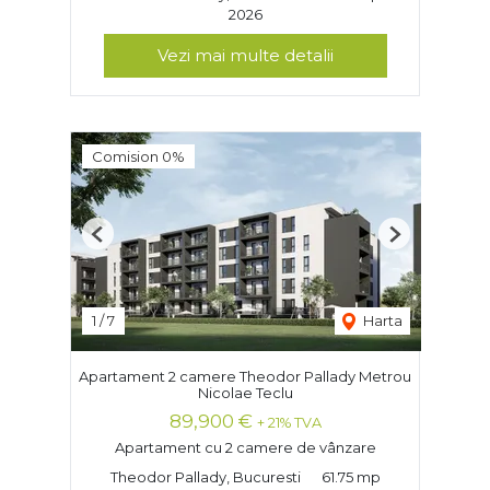
2026
Vezi mai multe detalii
Comision 0%
Previous
Next
1
/
7
Harta
Apartament 2 camere Theodor Pallady Metrou
Nicolae Teclu
89,900 €
+ 21% TVA
Apartament cu 2 camere de vânzare
Theodor Pallady, Bucuresti
61.75 mp