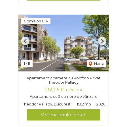
Comision 0%
Previous
Next
1
/
11
Harta
Apartament 2 camere cu Rooftop Privat
Theodor Pallady
132,115 €
+ 21% TVA
Apartament cu 2 camere de vânzare
Theodor Pallady, Bucuresti
151.2 mp
2026
Vezi mai multe detalii