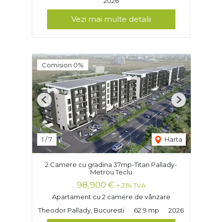
2026
Vezi mai multe detalii
Comision 0%
Previous
Next
1
/
7
Harta
2 Camere cu gradina 37mp-Titan Pallady-
Metrou Teclu
98,900 €
+ 21% TVA
Apartament cu 2 camere de vânzare
Theodor Pallady, Bucuresti
62.9 mp
2026