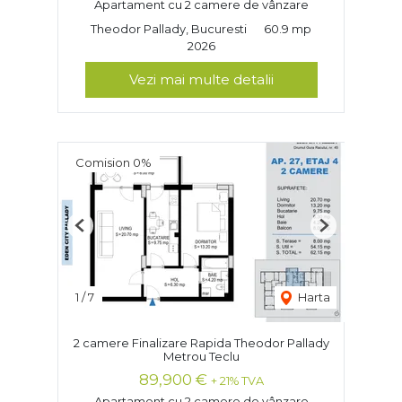
Apartament cu 2 camere de vânzare
Theodor Pallady, Bucuresti
60.9 mp
2026
Vezi mai multe detalii
Comision 0%
Previous
Next
1
/
7
Harta
2 camere Finalizare Rapida Theodor Pallady
Metrou Teclu
89,900 €
+ 21% TVA
Apartament cu 2 camere de vânzare