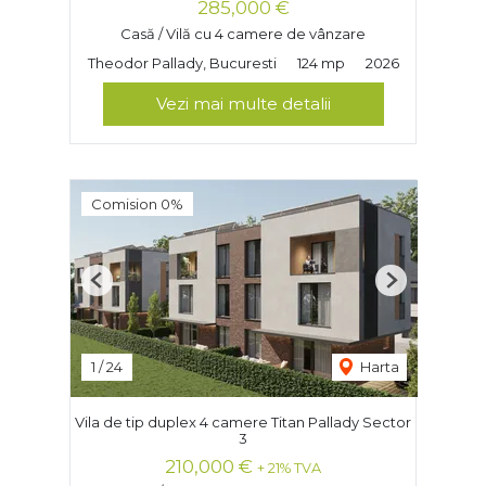
285,000 €
Casă / Vilă cu 4 camere de vânzare
Theodor Pallady, Bucuresti
124 mp
2026
Vezi mai multe detalii
Comision 0%
Previous
Next
1
/
24
Harta
Vila de tip duplex 4 camere Titan Pallady Sector
3
210,000 €
+ 21% TVA