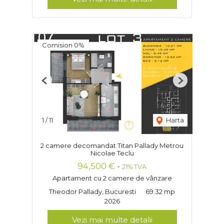
Comision 0%
Previous
Next
1
/
11
Harta
2 camere decomandat Titan Pallady Metrou
Nicolae Teclu
94,500 €
+ 21% TVA
Apartament cu 2 camere de vânzare
Theodor Pallady, Bucuresti
69.32 mp
2026
Vezi mai multe detalii