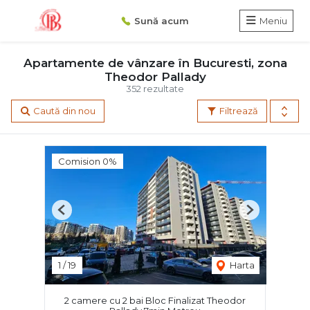
Sună acum
Meniu
Apartamente de vânzare în Bucuresti, zona
Theodor Pallady
352 rezultate
Caută din nou
Filtrează
Comision 0%
Previous
Next
1
/
19
Harta
2 camere cu 2 bai Bloc Finalizat Theodor