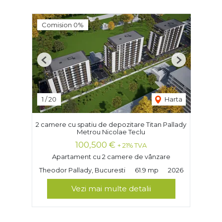
Comision 0%
Previous
Next
1
/
20
Harta
2 camere cu spatiu de depozitare Titan Pallady
Metrou Nicolae Teclu
100,500 €
+ 21% TVA
Apartament cu 2 camere de vânzare
Theodor Pallady, Bucuresti
61.9 mp
2026
Vezi mai multe detalii