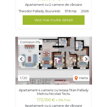
Apartament cu 2 camere de vânzare
Theodor Pallady, Bucuresti
57.8 mp
2026
Vezi mai multe detalii
Comision 0%
Previous
Next
1
/
20
Harta
Apartament 4 camere cu terasa Titan Pallady
Metrou Nicolae Teclu
172,100 €
+ 21% TVA
Apartament cu 4 camere de vânzare