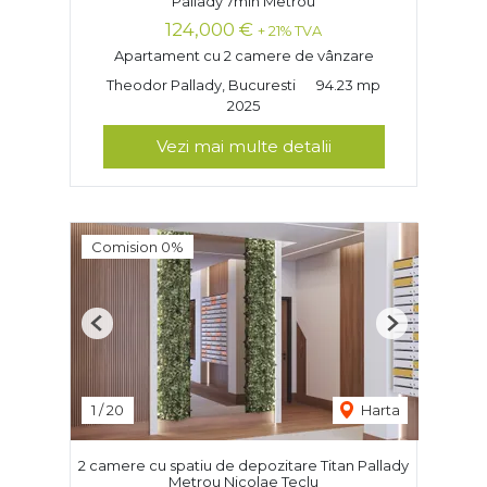
Pallady 7min Metrou
124,000 €
+ 21% TVA
Apartament cu 2 camere de vânzare
Theodor Pallady, Bucuresti
94.23 mp
2025
Vezi mai multe detalii
Comision 0%
Previous
Next
1
/
20
Harta
2 camere cu spatiu de depozitare Titan Pallady
Metrou Nicolae Teclu