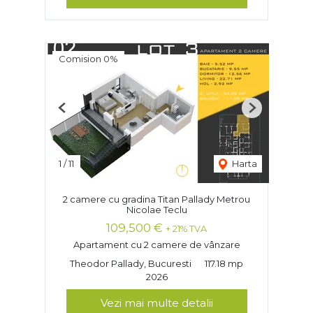
Comision 0%
Previous
Next
1
/
11
Harta
2 camere cu gradina Titan Pallady Metrou
Nicolae Teclu
109,500 €
+ 21% TVA
Apartament cu 2 camere de vânzare
Theodor Pallady, Bucuresti
117.18 mp
2026
Vezi mai multe detalii