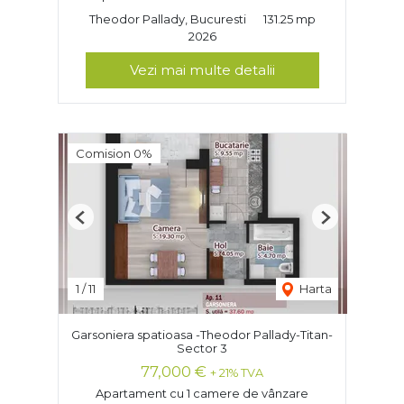
Theodor Pallady, Bucuresti
131.25 mp
2026
Vezi mai multe detalii
Comision 0%
Previous
Next
1
/
11
Harta
Garsoniera spatioasa -Theodor Pallady-Titan-
Sector 3
77,000 €
+ 21% TVA
Apartament cu 1 camere de vânzare