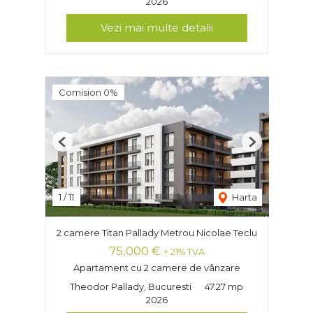
2026
Vezi mai multe detalii
Comision 0%
Previous
Next
1
/
11
Harta
2 camere Titan Pallady Metrou Nicolae Teclu
75,000 €
+ 21% TVA
Apartament cu 2 camere de vânzare
Theodor Pallady, Bucuresti
47.27 mp
2026