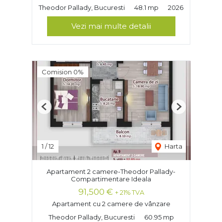
Theodor Pallady, Bucuresti
48.1 mp
2026
Vezi mai multe detalii
Comision 0%
Previous
Next
1
/
12
Harta
Apartament 2 camere-Theodor Pallady-
Compartimentare Ideala
91,500 €
+ 21% TVA
Apartament cu 2 camere de vânzare
Theodor Pallady, Bucuresti
60.95 mp