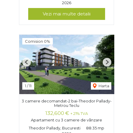
2026
Vezi mai multe detalii
Comision 0%
Previous
Next
1
/
11
Harta
3 camere decomandat-2 bai-Theodor Pallady-
Metrou Teclu
132,600 €
+ 21% TVA
Apartament cu 3 camere de vânzare
Theodor Pallady, Bucuresti
88.35 mp