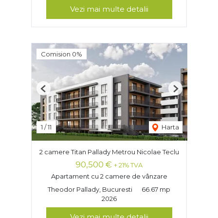
Vezi mai multe detalii
Comision 0%
Previous
Next
1
/
11
Harta
2 camere Titan Pallady Metrou Nicolae Teclu
90,500 €
+ 21% TVA
Apartament cu 2 camere de vânzare
Theodor Pallady, Bucuresti
66.67 mp
2026
Vezi mai multe detalii