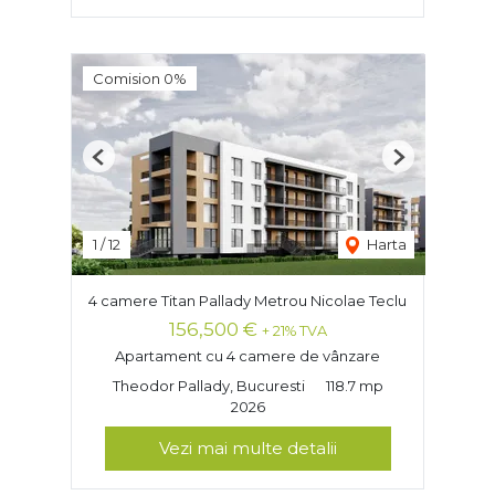
Comision 0%
Previous
Next
1
/
12
Harta
4 camere Titan Pallady Metrou Nicolae Teclu
156,500 €
+ 21% TVA
Apartament cu 4 camere de vânzare
Theodor Pallady, Bucuresti
118.7 mp
2026
Vezi mai multe detalii