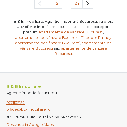
Pagina anterioară
...
Pagina următoare
1
2
24
B & B Imobiliare, Agenție imobiliară Bucuresti, va ofera
382 oferte imobiliare, actualizate la zi, din categorii
precum
apartamente de vânzare Bucuresti
,
apartamente de vânzare Bucuresti, Theodor Pallady
,
apartamente de vânzare Bucuresti
,
apartamente de
vânzare Bucuresti
sau
apartamente de vânzare
Bucuresti
.
B & B Imobiliare
Agenție imobiliară Bucuresti
0771132132
office@bb-imobiliare.ro
str. Drumul Gura Calitei Nr. 50-54 sector 3
Deschide în Google Maps