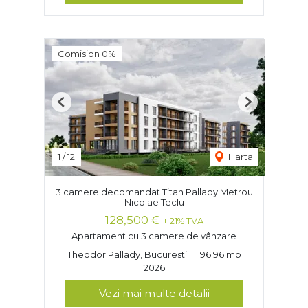
Comision 0%
Previous
Next
1
/
12
Harta
3 camere decomandat Titan Pallady Metrou
Nicolae Teclu
128,500 €
+ 21% TVA
Apartament cu 3 camere de vânzare
Theodor Pallady, Bucuresti
96.96 mp
2026
Vezi mai multe detalii