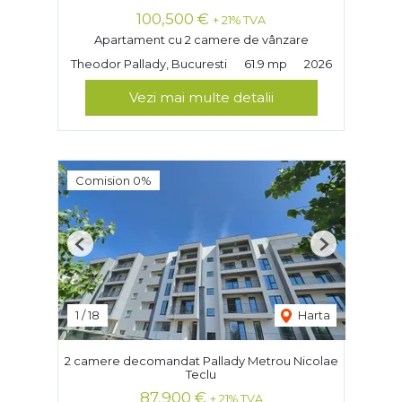
100,500 €
+ 21% TVA
Apartament cu 2 camere de vânzare
Theodor Pallady, Bucuresti
61.9 mp
2026
Vezi mai multe detalii
Comision 0%
Previous
Next
1
/
18
Harta
2 camere decomandat Pallady Metrou Nicolae
Teclu
87,900 €
+ 21% TVA