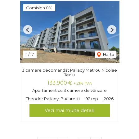
Comision 0%
Previous
Next
1
/
17
Harta
3 camere decomandat Pallady Metrou Nicolae
Teclu
133,900 €
+ 21% TVA
Apartament cu 3 camere de vânzare
Theodor Pallady, Bucuresti
92 mp
2026
Vezi mai multe detalii