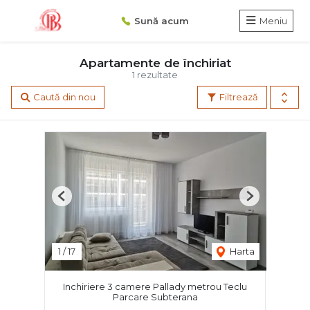
Sună acum
Meniu
Apartamente de închiriat
1 rezultate
Caută din nou
Filtrează
Previous
Next
1
/
17
Harta
Inchiriere 3 camere Pallady metrou Teclu
Parcare Subterana