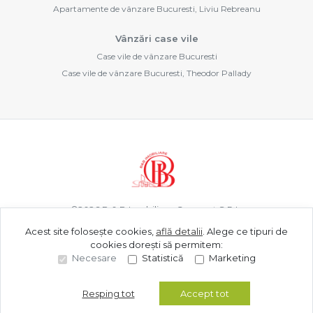
Apartamente de vânzare Bucuresti, Liviu Rebreanu
Vânzări case vile
Case vile de vânzare Bucuresti
Case vile de vânzare Bucuresti, Theodor Pallady
©
2026
B & B Imobiliare Concept S.R.L.
Acest site folosește cookies,
află detalii
.
Alege ce tipuri de
cookies dorești să permitem:
Site creat în
Necesare
Statistică
Marketing
Resping tot
Accept tot