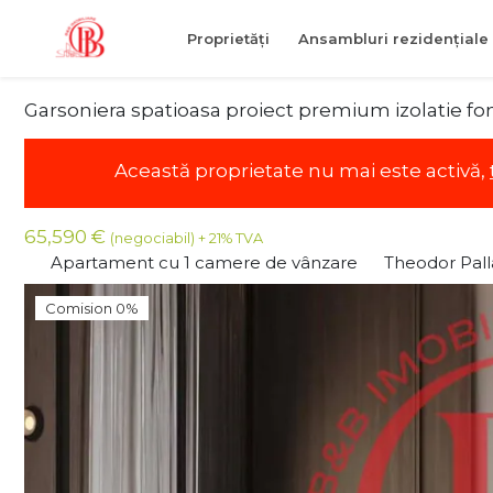
Proprietăți
Ansambluri rezidențiale
Garsoniera spatioasa proiect premium izolatie fo
Această proprietate nu mai este activă,
65,590 €
(negociabil) + 21% TVA
Apartament cu 1 camere de vânzare
Theodor Pall
Comision 0%