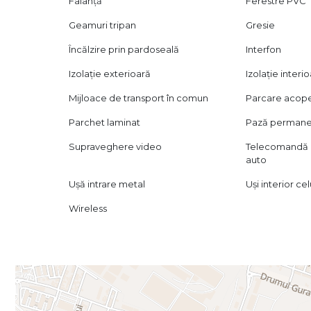
Faianță
Ferestre PVC
Geamuri tripan
Gresie
Încălzire prin pardoseală
Interfon
Izolație exterioară
Izolație interi
Mijloace de transport în comun
Parcare acope
Parchet laminat
Pază perman
Supraveghere video
Telecomandă 
auto
Ușă intrare metal
Uși interior ce
Wireless