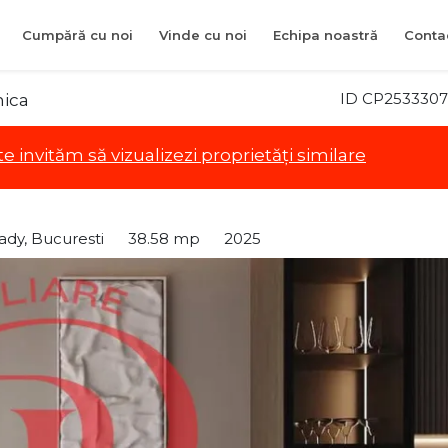
Cumpără cu noi
Vinde cu noi
Echipa noastră
Conta
ID CP2533307
nica
te invităm să vizualizezi proprietăți similare
ady, Bucuresti
38.58 mp
2025