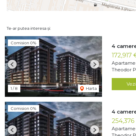
Te-ar putea interesa și:
Comision 0%
4 camere
172,917
Apartamen
Previous
Next
Theodor Pa
Vezi
1
/
8
Harta
Comision 0%
4 camere
254,376
Apartamen
Previous
Next
Theodor Pa