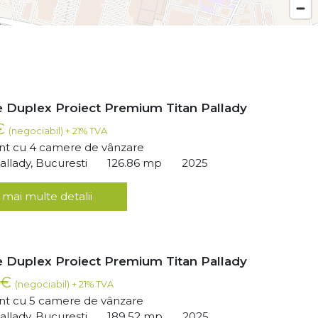
 Duplex Proiect Premium Titan Pallady
 €
(negociabil) + 21% TVA
t cu 4 camere de vânzare
llady, Bucuresti
126.86 mp
2025
 mai multe detalii
 Duplex Proiect Premium Titan Pallady
 €
(negociabil) + 21% TVA
t cu 5 camere de vânzare
llady, Bucuresti
189.52 mp
2025