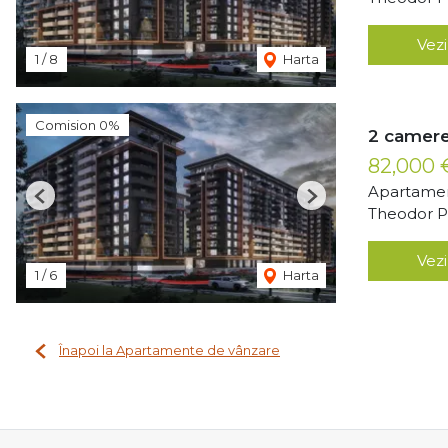
Vezi
1
/
8
Harta
Comision 0%
2 camere
82,000
Apartamen
Previous
Next
Theodor Pa
Vezi
1
/
6
Harta
Înapoi la Apartamente de vânzare