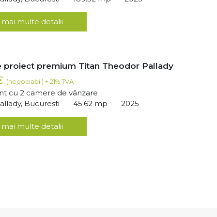
 mai multe detalii
 proiect premium Titan Theodor Pallady
 €
(negociabil) + 21% TVA
t cu 2 camere de vânzare
llady, Bucuresti
45.62 mp
2025
 mai multe detalii