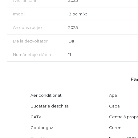
Anul finisării
2025
Imobil
Bloc mixt
An construcție
2025
De la dezvoltator
Da
Număr etaje clădire
11
Fac
Aer condiționat
Apă
Bucătărie deschisă
Cadă
CATV
Centrală prop
Contor gaz
Curent