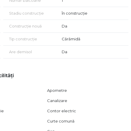
Număr balcoane
1
Stadiu construcție
În construcție
Construcție nouă
Da
Tip construcție
Cărămidă
Are demisol
Da
ilități
Apometre
Canalizare
rie
Contor electric
Curte comună