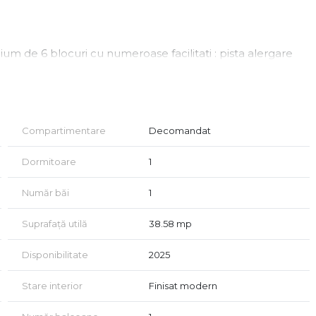
 de 6 blocuri cu numeroase facilitati : pista alergare
le centre comerciale ale cartierului Titan: Auchan Titan, Iris
edeman si Ikea.
me DS+P+11E .Constructia imobilului este realizata pe cadre
Compartimentare
Decomandat
termic si fonic . Bransarea este realizata la toate utilitatile
le.
Dormitoare
1
ta cu finisaje premium:
Număr băi
1
Suprafață utilă
38.58 mp
Disponibilitate
2025
Stare interior
Finisat modern