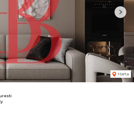
Next
Harta
resti
dy