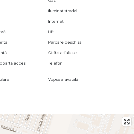
Gaz
Iluminat stradal
Internet
oară
Lift
rită
Parcare deschisă
entă
Străzi asfaltate
poartă acces
Telefon
lulare
Vopsea lavabilă