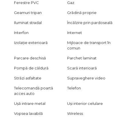
Ferestre PVC
Gaz
Geamuri tripan
Grădină proprie
Iluminat stradal
Încălzire prin pardoseală
Interfon
Internet
Izolație exterioară
Mijloace de transport în
comun
Parcare deschisă
Parchet laminat
Pompă de căldură
Scară interioară
Străzi asfaltate
Supraveghere video
Telecomandă poartă
Telefon
acces auto
Ușă intrare metal
Uși interior celulare
Vopsea lavabilă
Wireless