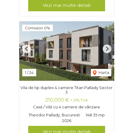
Vezi mai multe detalii
Comision 0%
Previous
Next
1
/
24
Harta
Vila de tip duplex 4 camere Titan Pallady Sector
3
210,000 €
+ 21% TVA
Casă / Vilă cu 4 camere de vânzare
Theodor Pallady, Bucuresti
148.35 mp
2026
Vezi mai multe detalii