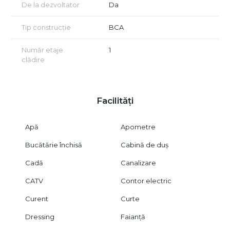
De la dezvoltator
Da
Tip construcție
BCA
Număr etaje
1
clădire
Facilități
Apă
Apometre
Bucătărie închisă
Cabină de duș
Cadă
Canalizare
CATV
Contor electric
Curent
Curte
Dressing
Faianță