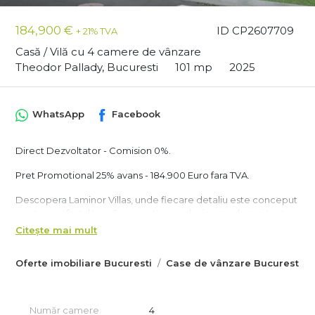
184,900 €
ID CP2607709
+ 21% TVA
Casă / Vilă cu 4 camere de vânzare
Theodor Pallady, Bucuresti
101 mp
2025
WhatsApp
Facebook
Direct Dezvoltator - Comision 0%.
Pret Promotional 25% avans - 184.900 Euro fara TVA.
Descopera Laminor Villas, unde fiecare detaliu este conceput
pentru confortul tau. Case spatioase, design modern si toate
facilitatile necesare pentru o viata linistita si relaxanta.
Citește mai mult
Casele din Laminor Villas sunt construite cu structura din beton
armat si zidarie Ytong (BCA), asigurand o durabilitate
Oferte imobiliare Bucuresti
Case de vânzare Bucuresti
excelenta si un mediu de locuit solid si sigur.
Laminor Villas beneficiaza de ferestre tip tripan Salamander,
incalzire in pardoseala si acoperis tip terasa necirculabil.
Fiecare detaliu este gandit pentru a oferi functionalitate si
Număr camere
4