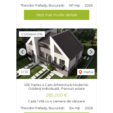
Theodor Pallady, Bucuresti
147 mp
2026
Vezi mai multe detalii
Comision 0%
Previous
Next
1
/
13
Harta
Vilă Triplex 4 Cam Arhitectură Modernă-
Grădină Individuală -Panouri solare
285,000 €
Casă / Vilă cu 4 camere de vânzare
Theodor Pallady, Bucuresti
124 mp
2026