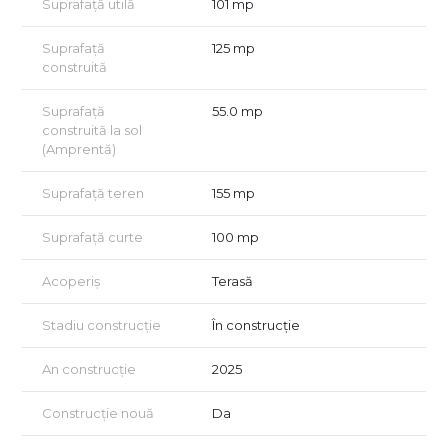
Suprafață utilă
101 mp
Suprafață
125 mp
construită
Suprafață
55.0 mp
construită la sol
(Amprentă)
Suprafață teren
155 mp
Suprafață curte
100 mp
Acoperiș
Terasă
Stadiu construcție
În construcție
An construcție
2025
Construcție nouă
Da