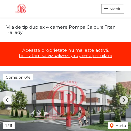
Meniu
Vila de tip duplex 4 camere Pompa Caldura Titan
Pallady
Această proprietate nu mai este activă,
te invităm să vizualizezi proprietăți similare
Comision 0%
Previous
Nex
1
/
11
Harta