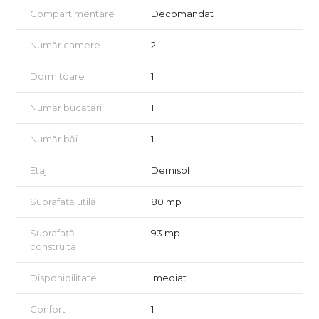
comisionul agenţiei este jumătate dintr-o chirie.
Compartimentare
Decomandat
Oferta noastra completa o gasiti pe bb-imobiliare.ro
Nr telefon : 0771.564.564
Număr camere
2
Dormitoare
1
Număr bucătării
1
Număr băi
1
Etaj
Demisol
Suprafață utilă
80 mp
Suprafață
93 mp
construită
Disponibilitate
Imediat
Confort
1