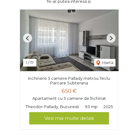
Te-ar putea interesa și:
Previous
Next
1
/
17
Harta
Inchiriere 3 camere Pallady metrou Teclu
Parcare Subterana
650 €
Apartament cu 3 camere de închiriat
Theodor Pallady, Bucuresti
93 mp
2025
Vezi mai multe detalii