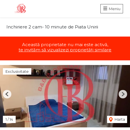
Meniu
Inchiriere 2 cam- 10 minute de Piata Unirii
Această proprietate nu mai este activă,
te invităm să vizualizezi proprietăți similare
Exclusivitate
Previous
Nex
1
/
14
Harta