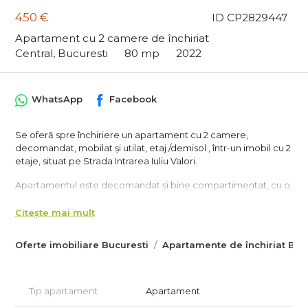
450 €
ID CP2829447
Apartament cu 2 camere de închiriat
Central, Bucuresti
80 mp
2022
WhatsApp
Facebook
Se oferă spre închiriere un apartament cu 2 camere,
decomandat, mobilat și utilat, etaj /demisol , într-un imobil cu 2
etaje, situat pe Strada Intrarea Iuliu Valori.
Apartamentul este decomandat și bine compartimentat, cu o
suprafața generoasa și este alcătuit din: hol , bucătărie
inchisa,living,dormitor,baie si un balcon.
Citește mai mult
Se închiriază mobilat și utilat complet.Vezi în fotografii, cu:
Oferte imobiliare Bucuresti
Apartamente de închiriat Buc
frigider, mașină de spălat rufe, aragaz, tv...
Apartamentul este liber și disponibil imediat.
Tip apartament
Apartament
Se percepe doua luni de chirie în avans ca si garantie,iar