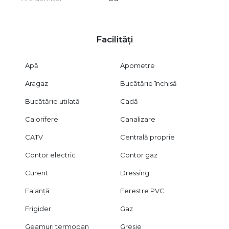
Facilități
Apă
Apometre
Aragaz
Bucătărie închisă
Bucătărie utilată
Cadă
Calorifere
Canalizare
CATV
Centrală proprie
Contor electric
Contor gaz
Curent
Dressing
Faianță
Ferestre PVC
Frigider
Gaz
Geamuri termopan
Gresie