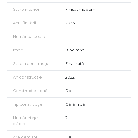
Stare interior
Finisat modern
Anul finisării
2023
Număr balcoane
1
Imobil
Bloc mixt
Stadiu construcție
Finalizată
An construcție
2022
Construcție nouă
Da
Tip construcție
Cărămidă
Număr etaje
2
clădire
Are demisol
Da