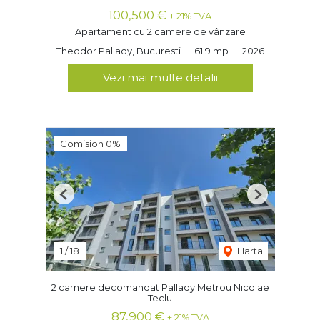
100,500 €
+ 21% TVA
Apartament cu 2 camere de vânzare
Theodor Pallady, Bucuresti
61.9 mp
2026
Vezi mai multe detalii
Comision 0%
Previous
Next
1
/
18
Harta
2 camere decomandat Pallady Metrou Nicolae
Teclu
87,900 €
+ 21% TVA