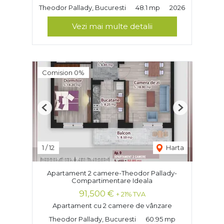
Theodor Pallady, Bucuresti
48.1 mp
2026
Vezi mai multe detalii
Comision 0%
Previous
Next
1
/
12
Harta
Apartament 2 camere-Theodor Pallady-
Compartimentare Ideala
91,500 €
+ 21% TVA
Apartament cu 2 camere de vânzare
Theodor Pallady, Bucuresti
60.95 mp