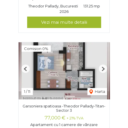
Theodor Pallady, Bucuresti
131.25 mp
2026
Vezi mai multe detalii
Comision 0%
Previous
Next
1
/
11
Harta
Garsoniera spatioasa -Theodor Pallady-Titan-
Sector 3
77,000 €
+ 21% TVA
Apartament cu 1 camere de vânzare