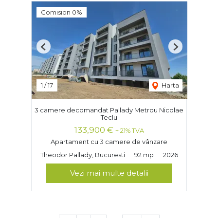
Comision 0%
Previous
Next
1
/
17
Harta
3 camere decomandat Pallady Metrou Nicolae
Teclu
133,900 €
+ 21% TVA
Apartament cu 3 camere de vânzare
Theodor Pallady, Bucuresti
92 mp
2026
Vezi mai multe detalii