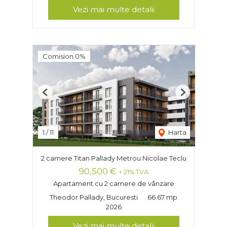
Vezi mai multe detalii
Comision 0%
Previous
Next
1
/
11
Harta
2 camere Titan Pallady Metrou Nicolae Teclu
90,500 €
+ 21% TVA
Apartament cu 2 camere de vânzare
Theodor Pallady, Bucuresti
66.67 mp
2026
Vezi mai multe detalii