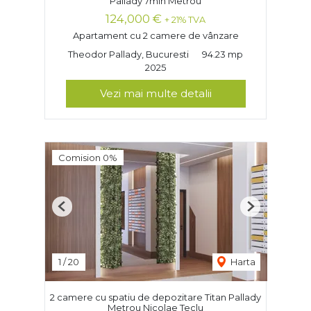
Pallady 7min Metrou
124,000 €
+ 21% TVA
Apartament cu 2 camere de vânzare
Theodor Pallady, Bucuresti
94.23 mp
2025
Vezi mai multe detalii
Comision 0%
Previous
Next
1
/
20
Harta
2 camere cu spatiu de depozitare Titan Pallady
Metrou Nicolae Teclu