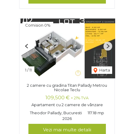
Comision 0%
Previous
Next
1
/
11
Harta
2 camere cu gradina Titan Pallady Metrou
Nicolae Teclu
109,500 €
+ 21% TVA
Apartament cu 2 camere de vânzare
Theodor Pallady, Bucuresti
117.18 mp
2026
Vezi mai multe detalii