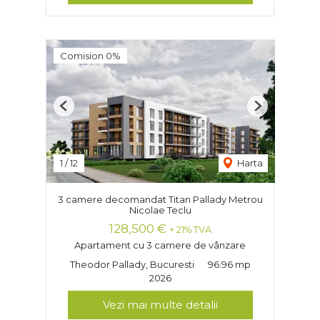
Comision 0%
Previous
Next
1
/
12
Harta
3 camere decomandat Titan Pallady Metrou
Nicolae Teclu
128,500 €
+ 21% TVA
Apartament cu 3 camere de vânzare
Theodor Pallady, Bucuresti
96.96 mp
2026
Vezi mai multe detalii