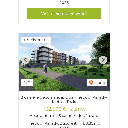
2026
Vezi mai multe detalii
Comision 0%
Previous
Next
1
/
11
Harta
3 camere decomandat-2 bai-Theodor Pallady-
Metrou Teclu
132,600 €
+ 21% TVA
Apartament cu 3 camere de vânzare
Theodor Pallady, Bucuresti
88.35 mp