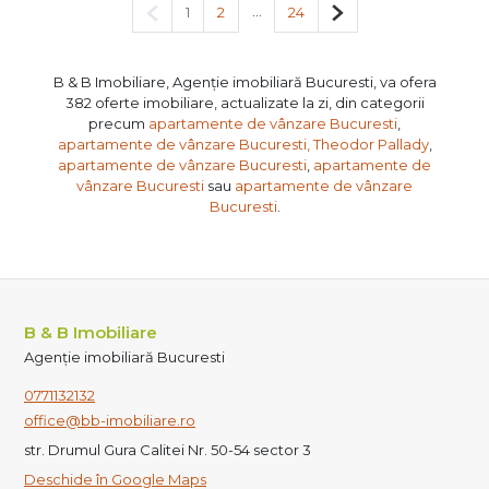
Pagina anterioară
...
Pagina următoare
1
2
24
B & B Imobiliare, Agenție imobiliară Bucuresti, va ofera
382 oferte imobiliare, actualizate la zi, din categorii
precum
apartamente de vânzare Bucuresti
,
apartamente de vânzare Bucuresti, Theodor Pallady
,
apartamente de vânzare Bucuresti
,
apartamente de
vânzare Bucuresti
sau
apartamente de vânzare
Bucuresti
.
B & B Imobiliare
Agenție imobiliară Bucuresti
0771132132
office@bb-imobiliare.ro
str. Drumul Gura Calitei Nr. 50-54 sector 3
Deschide în Google Maps