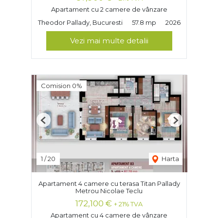
Apartament cu 2 camere de vânzare
Theodor Pallady, Bucuresti
57.8 mp
2026
Vezi mai multe detalii
Comision 0%
Previous
Next
1
/
20
Harta
Apartament 4 camere cu terasa Titan Pallady
Metrou Nicolae Teclu
172,100 €
+ 21% TVA
Apartament cu 4 camere de vânzare