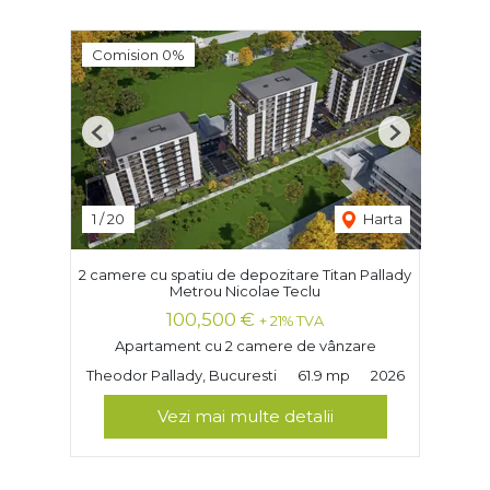
Comision 0%
Previous
Next
1
/
20
Harta
2 camere cu spatiu de depozitare Titan Pallady
Metrou Nicolae Teclu
100,500 €
+ 21% TVA
Apartament cu 2 camere de vânzare
Theodor Pallady, Bucuresti
61.9 mp
2026
Vezi mai multe detalii