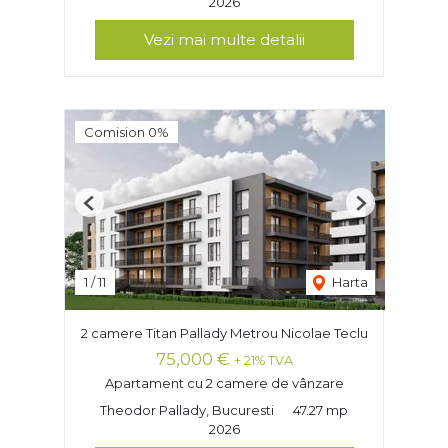
2026
Vezi mai multe detalii
Comision 0%
Previous
Next
1
/
11
Harta
2 camere Titan Pallady Metrou Nicolae Teclu
75,000 €
+ 21% TVA
Apartament cu 2 camere de vânzare
Theodor Pallady, Bucuresti
47.27 mp
2026