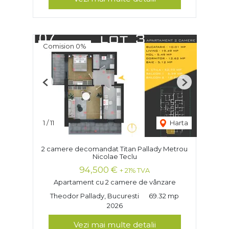
Comision 0%
Previous
Next
1
/
11
Harta
2 camere decomandat Titan Pallady Metrou
Nicolae Teclu
94,500 €
+ 21% TVA
Apartament cu 2 camere de vânzare
Theodor Pallady, Bucuresti
69.32 mp
2026
Vezi mai multe detalii