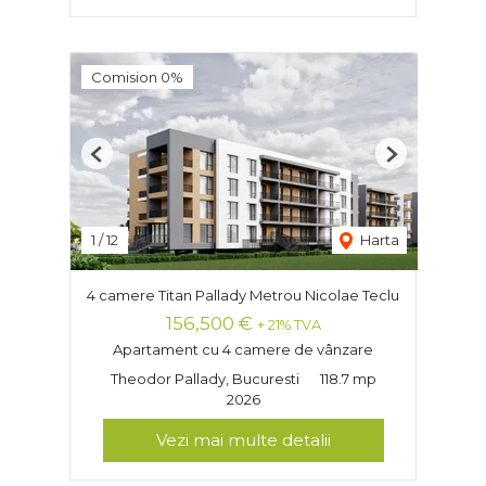
Comision 0%
Previous
Next
1
/
12
Harta
4 camere Titan Pallady Metrou Nicolae Teclu
156,500 €
+ 21% TVA
Apartament cu 4 camere de vânzare
Theodor Pallady, Bucuresti
118.7 mp
2026
Vezi mai multe detalii