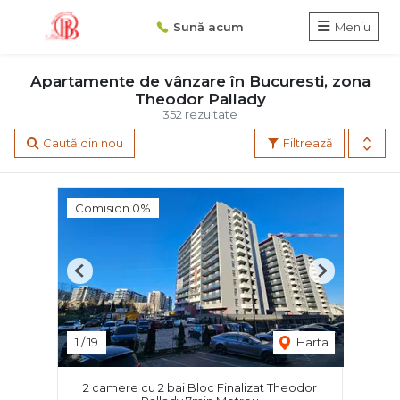
Sună acum
Meniu
Apartamente de vânzare în Bucuresti, zona
Theodor Pallady
352 rezultate
Caută din nou
Filtrează
Comision 0%
Previous
Next
1
/
19
Harta
2 camere cu 2 bai Bloc Finalizat Theodor