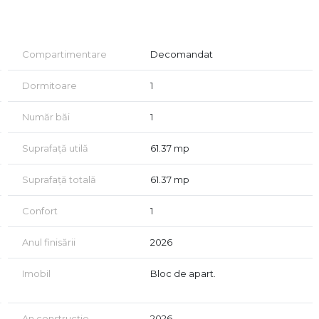
utilitatile sectorului 3: apa, canalizare, curent electric,
de 52.19 mp utili din care 9.18 mp balcon . Acesta este
Compartimentare
Decomandat
 si balcon.
Dormitoare
1
Număr băi
1
Suprafață utilă
61.37 mp
as WC suspendat
Suprafață totală
61.37 mp
Confort
1
Anul finisării
2026
Imobil
Bloc de apart.
An construcție
2026