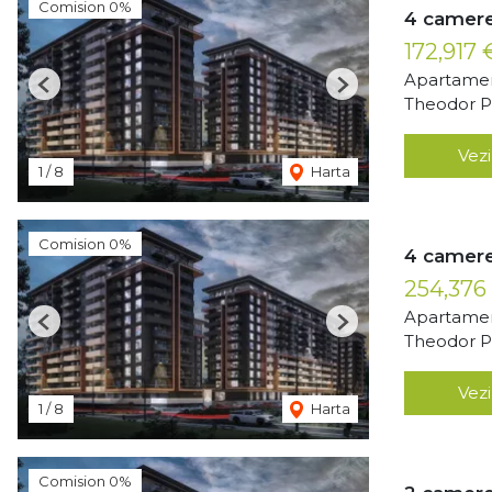
Comision 0%
4 camere
172,917
Apartamen
Previous
Next
Theodor Pa
Vezi
1
/
8
Harta
Comision 0%
4 camere
254,376
Apartamen
Previous
Next
Theodor Pa
Vezi
1
/
8
Harta
Comision 0%