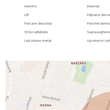
Interfon
Internet
Lift
Mijloace de t
Parcare deschisă
Parchet lamin
Străzi asfaltate
Supraveghere
Ușă intrare metal
Uși interior ce