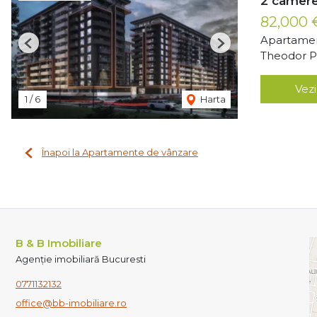
2 camere
82,000
Apartamen
Previous
Next
Theodor Pa
Vezi
1
/
6
Harta
Înapoi la Apartamente de vânzare
B & B Imobiliare
Agenție imobiliară Bucuresti
0771132132
office@bb-imobiliare.ro