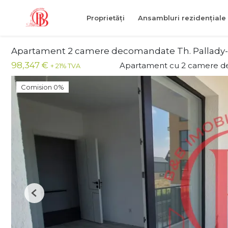
Proprietăți
Ansambluri rezidențiale
Apartament 2 camere decomandate Th. Pallady-F
98,347 €
Apartament cu 2 camere d
+ 21% TVA
Comision 0%
Previous