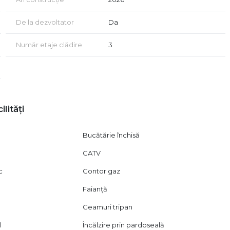
De la dezvoltator
Da
Număr etaje clădire
3
ilități
Bucătărie închisă
CATV
c
Contor gaz
ă
Faianță
Geamuri tripan
l
Încălzire prin pardoseală