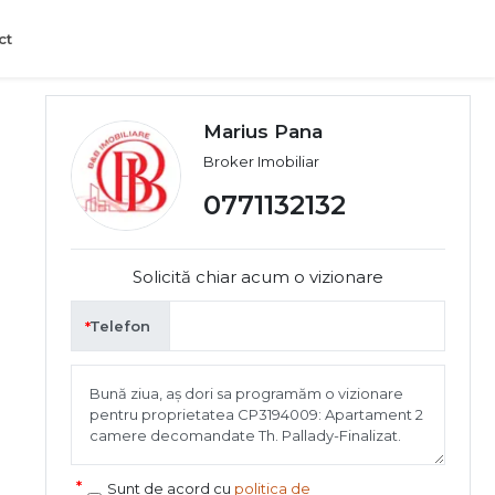
ct
Marius Pana
Broker Imobiliar
0771132132
Solicită chiar acum o vizionare
Telefon
Sunt de acord cu
politica de