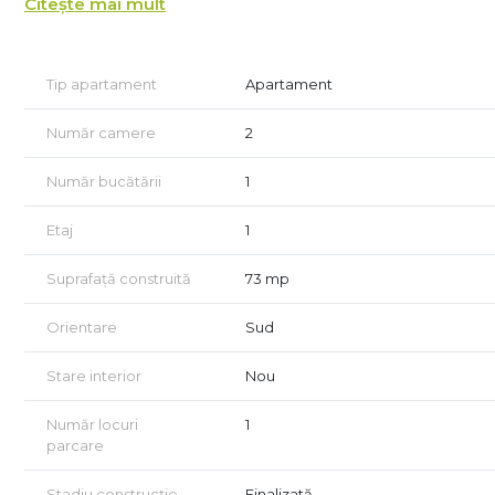
Citește mai mult
plansee din beton armat, Bransarea este realizata la toate 
gaze naturale.
Apartamentul este decomandat si are o suprafata totala 
Tip apartament
Apartament
alcatuit din: living, bucatarie separata, dormitor, baie, hol
Număr camere
2
Caracteristici şi finisaje
Număr bucătării
1
- Încălzire în pardoseală - confort si economie de gaz.
- Apartamentul se preda la cheie cu finisaje premium
Etaj
1
- Baia complet echipata, WC cu rezervor încastrat si v
- Tâmplărie PVC 5 camere cu geam tripan
Suprafață construită
73 mp
- Lift hidraulic
- Usa metalica la intrare si celulare la interior
Orientare
Sud
- Acces privat in complex rezidential cu barieră
Stare interior
Nou
Număr locuri
1
parcare
Stadiu construcție
Finalizată