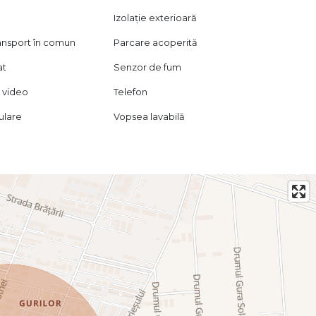
Izolație exterioară
ransport în comun
Parcare acoperită
at
Senzor de fum
 video
Telefon
lulare
Vopsea lavabilă