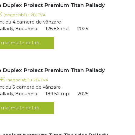
 Duplex Proiect Premium Titan Pallady
 €
(negociabil) + 21% TVA
t cu 4 camere de vânzare
llady, Bucuresti
126.86 mp
2025
 mai multe detalii
 Duplex Proiect Premium Titan Pallady
 €
(negociabil) + 21% TVA
t cu 5 camere de vânzare
llady, Bucuresti
189.52 mp
2025
 mai multe detalii