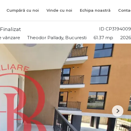
Cumpără cu noi
Vinde cu noi
Echipa noastră
Conta
ID CP3194009
inalizat
e vânzare
Theodor Pallady, Bucuresti
61.37 mp
2026
Next