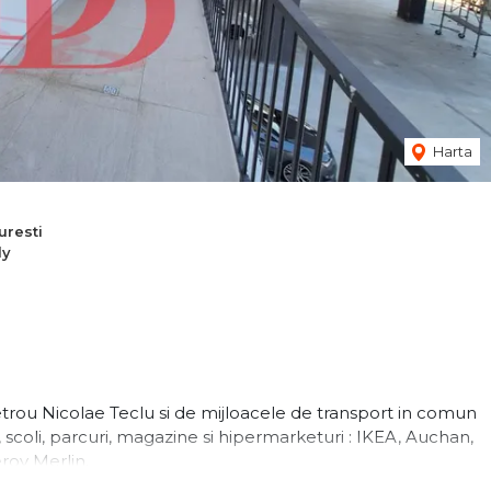
Harta
resti
dy
trou Nicolae Teclu si de mijloacele de transport in comun
, scoli, parcuri, magazine si hipermarketuri : IKEA, Auchan,
roy Merlin.
ul anului. Constructia imobilului este realizata pe cadre si