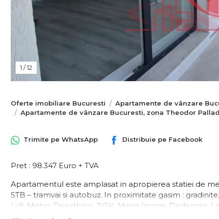
1
/
12
Oferte imobiliare Bucuresti
Apartamente de vânzare Bucu
Apartamente de vânzare Bucuresti, zona Theodor Palla
Trimite pe
WhatsApp
Distribuie pe
Facebook
Pret : 98.347 Euro + TVA
Apartamentul este amplasat in apropierea statiei de me
STB – tramvai si autobuz. In proximitate gasim : gradinite
Lidl, Metro, Decathlon, JYSK, Mega Image, Dedeman, Le
Imobilul face parte dintr-un ansamblu finalziat la inceput