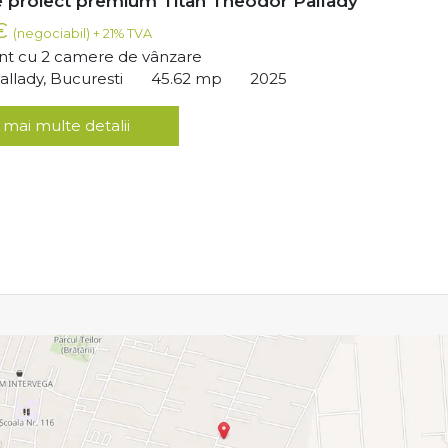
 proiect premium Titan Theodor Pallady
 €
(negociabil) + 21% TVA
t cu 2 camere de vânzare
llady, Bucuresti
45.62 mp
2025
 mai multe detalii