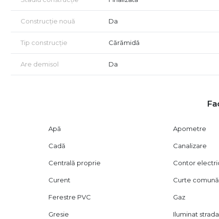
Construcție nouă
Da
Tip construcție
Cărămidă
Are demisol
Da
Fac
Apă
Apometre
Cadă
Canalizare
Centrală proprie
Contor electri
Curent
Curte comun
Ferestre PVC
Gaz
Gresie
Iluminat strada