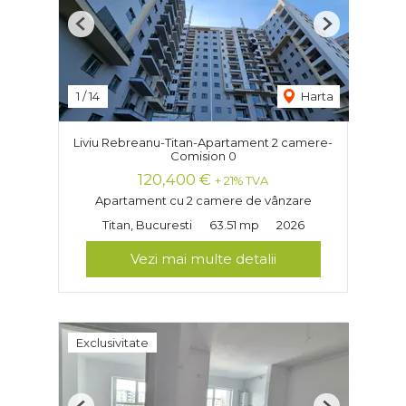
Previous
Next
1
/
14
Harta
Liviu Rebreanu-Titan-Apartament 2 camere-
Comision 0
120,400 €
+ 21% TVA
Apartament cu 2 camere de vânzare
Titan, Bucuresti
63.51 mp
2026
Vezi mai multe detalii
Exclusivitate