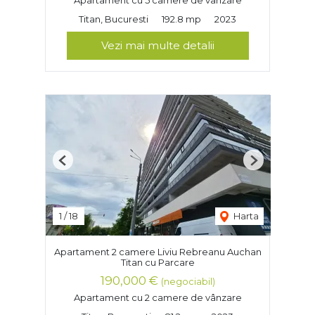
Apartament cu 5 camere de vânzare
Titan, Bucuresti
192.8 mp
2023
Vezi mai multe detalii
Previous
Next
1
/
18
Harta
Apartament 2 camere Liviu Rebreanu Auchan
Titan cu Parcare
190,000 €
(negociabil)
Apartament cu 2 camere de vânzare