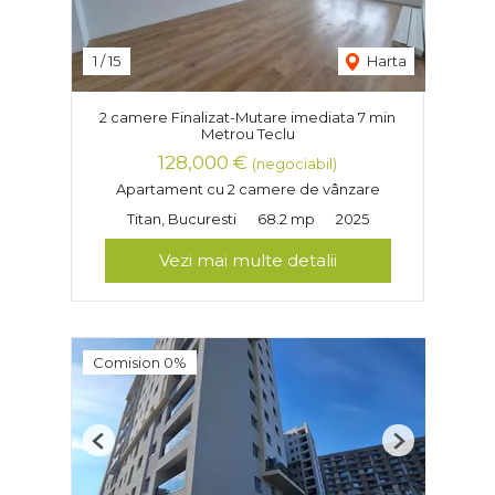
1
/
15
Harta
2 camere Finalizat-Mutare imediata 7 min
Metrou Teclu
128,000 €
(negociabil)
Apartament cu 2 camere de vânzare
Titan, Bucuresti
68.2 mp
2025
Vezi mai multe detalii
Comision 0%
Previous
Next