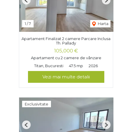
Previous
Next
1
/
7
Harta
Apartament Finalizat 2 camere Parcare Inclusa
Th. Pallady
105,000 €
Apartament cu 2 camere de vânzare
Titan, Bucuresti
47.5 mp
2026
Vezi mai multe detalii
Exclusivitate
Previous
Next