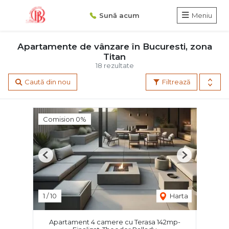
Sună acum
Meniu
Apartamente de vânzare în Bucuresti, zona
Titan
18 rezultate
Caută din nou
Filtrează
Comision 0%
Previous
Next
1
/
10
Harta
Apartament 4 camere cu Terasa 142mp-