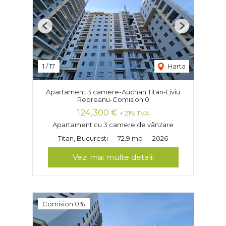
Previous
Next
1
/
17
Harta
Apartament 3 camere-Auchan Titan-Liviu
Rebreanu-Comision 0
124,300 €
+ 21% TVA
Apartament cu 3 camere de vânzare
Titan, Bucuresti
72.9 mp
2026
Vezi mai multe detalii
Comision 0%