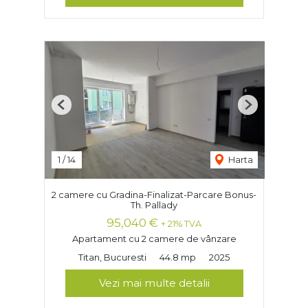
Previous
Next
1
/
14
Harta
2 camere cu Gradina-Finalizat-Parcare Bonus-
Th. Pallady
95,040 €
+ 21% TVA
Apartament cu 2 camere de vânzare
Titan, Bucuresti
44.8 mp
2025
Vezi mai multe detalii