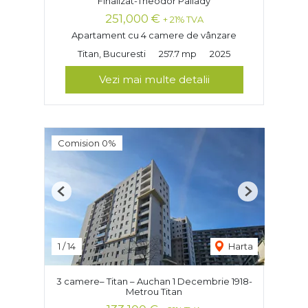
Finalizat-Theodor Pallady
251,000 €
+ 21% TVA
Apartament cu 4 camere de vânzare
Titan, Bucuresti
257.7 mp
2025
Vezi mai multe detalii
Comision 0%
Previous
Next
1
/
14
Harta
3 camere– Titan – Auchan 1 Decembrie 1918-
Metrou Titan