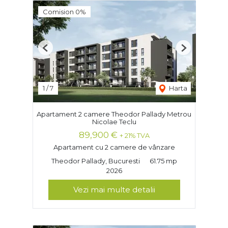
Comision 0%
Previous
Next
1
/
7
Harta
Apartament 2 camere Theodor Pallady Metrou
Nicolae Teclu
89,900 €
+ 21% TVA
Apartament cu 2 camere de vânzare
Theodor Pallady, Bucuresti
61.75 mp
2026
Vezi mai multe detalii