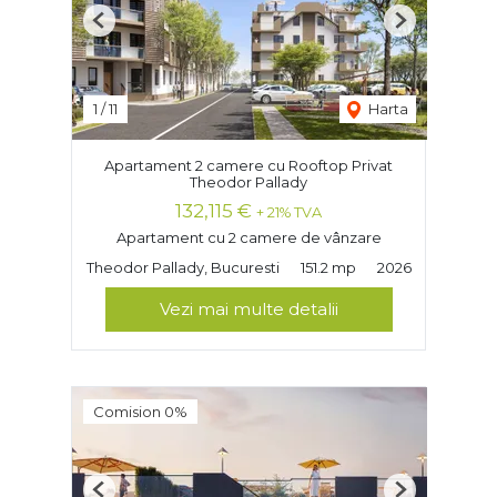
Previous
Next
1
/
11
Harta
Apartament 2 camere cu Rooftop Privat
Theodor Pallady
132,115 €
+ 21% TVA
Apartament cu 2 camere de vânzare
Theodor Pallady, Bucuresti
151.2 mp
2026
Vezi mai multe detalii
Comision 0%