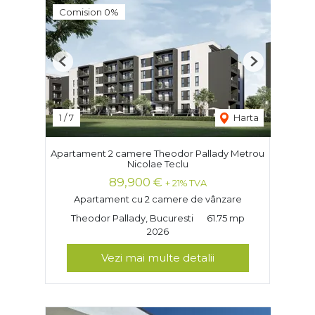
Comision 0%
Previous
Next
1
/
7
Harta
Apartament 2 camere Theodor Pallady Metrou
Nicolae Teclu
89,900 €
+ 21% TVA
Apartament cu 2 camere de vânzare
Theodor Pallady, Bucuresti
61.75 mp
2026
Vezi mai multe detalii