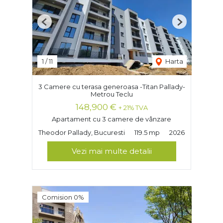
Previous
Next
1
/
11
Harta
3 Camere cu terasa generoasa -Titan Pallady-
Metrou Teclu
148,900 €
+ 21% TVA
Apartament cu 3 camere de vânzare
Theodor Pallady, Bucuresti
119.5 mp
2026
Vezi mai multe detalii
Comision 0%