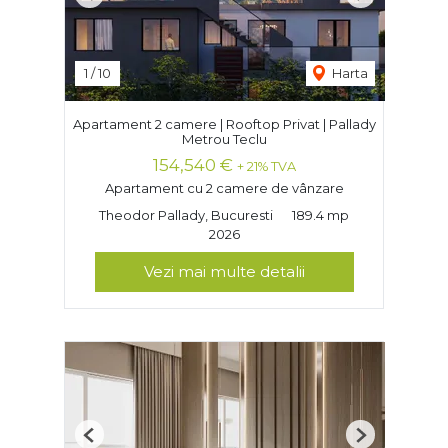
Previous
Next
1
/
10
Harta
Apartament 2 camere | Rooftop Privat | Pallady
Metrou Teclu
154,540 €
+ 21% TVA
Apartament cu 2 camere de vânzare
Theodor Pallady, Bucuresti
189.4 mp
2026
Vezi mai multe detalii
Previous
Next