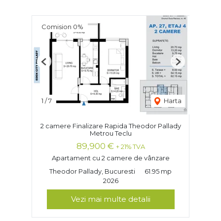
Comision 0%
Previous
Next
1
/
7
Harta
2 camere Finalizare Rapida Theodor Pallady
Metrou Teclu
89,900 €
+ 21% TVA
Apartament cu 2 camere de vânzare
Theodor Pallady, Bucuresti
61.95 mp
2026
Vezi mai multe detalii