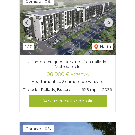
Comision 0%
Previous
Next
1
/
7
Harta
2 Camere cu gradina 37mp-Titan Pallady-
Metrou Teclu
98,900 €
+ 21% TVA
Apartament cu 2 camere de vânzare
Theodor Pallady, Bucuresti
62.9 mp
2026
Vezi mai multe detalii
Comision 0%