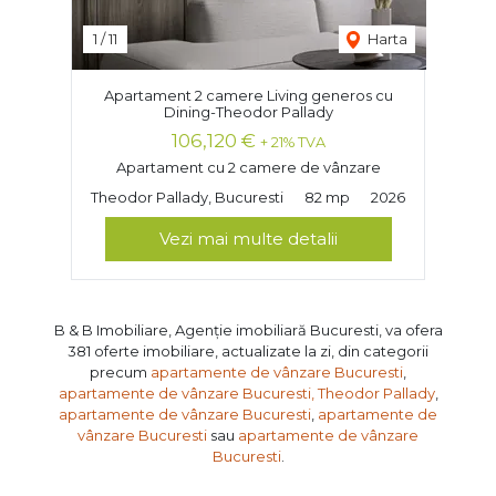
1
/
11
Harta
Apartament 2 camere Living generos cu
Dining-Theodor Pallady
106,120 €
+ 21% TVA
Apartament cu 2 camere de vânzare
Theodor Pallady, Bucuresti
82 mp
2026
Vezi mai multe detalii
B & B Imobiliare, Agenție imobiliară Bucuresti, va ofera
381 oferte imobiliare, actualizate la zi, din categorii
precum
apartamente de vânzare Bucuresti
,
apartamente de vânzare Bucuresti, Theodor Pallady
,
apartamente de vânzare Bucuresti
,
apartamente de
vânzare Bucuresti
sau
apartamente de vânzare
Bucuresti
.