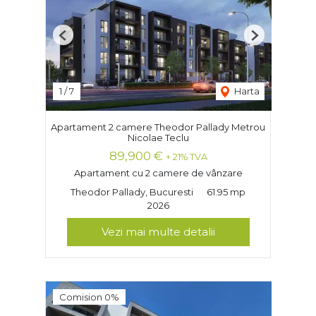
Previous
Next
1
/
7
Harta
Apartament 2 camere Theodor Pallady Metrou
Nicolae Teclu
89,900 €
+ 21% TVA
Apartament cu 2 camere de vânzare
Theodor Pallady, Bucuresti
61.95 mp
2026
Vezi mai multe detalii
Comision 0%