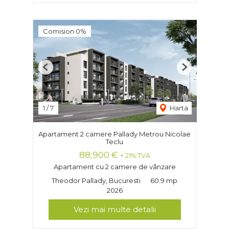
Comision 0%
Previous
Next
1
/
7
Harta
Apartament 2 camere Pallady Metrou Nicolae
Teclu
88,900 €
+ 21% TVA
Apartament cu 2 camere de vânzare
Theodor Pallady, Bucuresti
60.9 mp
2026
Vezi mai multe detalii