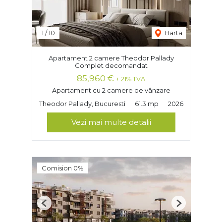
1
/
10
Harta
Apartament 2 camere Theodor Pallady
Complet decomandat
85,960 €
+ 21% TVA
Apartament cu 2 camere de vânzare
Theodor Pallady, Bucuresti
61.3 mp
2026
Vezi mai multe detalii
Comision 0%
Previous
Next