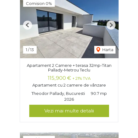
Comision 0%
Previous
Next
1
/
13
Harta
Apartament 2 Camere + terasa 32mp-Titan
Pallady-Metrou Teclu
115,900 €
+ 21% TVA
Apartament cu 2 camere de vânzare
Theodor Pallady, Bucuresti
90.7 mp
2026
Vezi mai multe detalii