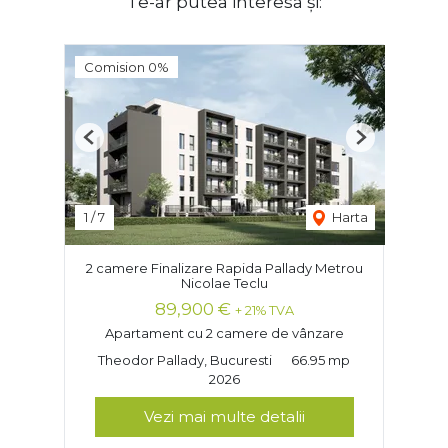
Te-ar putea interesa și:
Comision 0%
Previous
Next
1
/
7
Harta
2 camere Finalizare Rapida Pallady Metrou
Nicolae Teclu
89,900 €
+ 21% TVA
Apartament cu 2 camere de vânzare
Theodor Pallady, Bucuresti
66.95 mp
2026
Vezi mai multe detalii