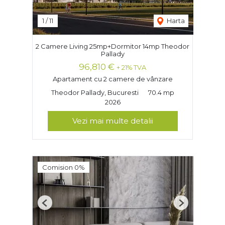
1
/
11
Harta
2 Camere Living 25mp+Dormitor 14mp Theodor
Pallady
96,810 €
+ 21% TVA
Apartament cu 2 camere de vânzare
Theodor Pallady, Bucuresti
70.4 mp
2026
Vezi mai multe detalii
Comision 0%
Previous
Next