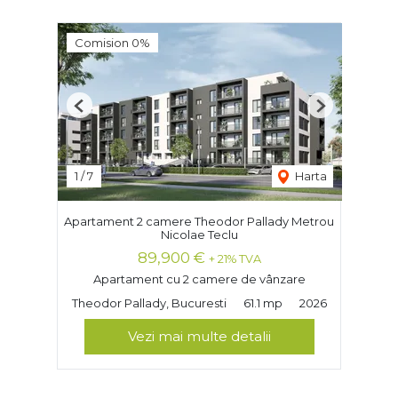
Comision 0%
Previous
Next
1
/
7
Harta
Apartament 2 camere Theodor Pallady Metrou
Nicolae Teclu
89,900 €
+ 21% TVA
Apartament cu 2 camere de vânzare
Theodor Pallady, Bucuresti
61.1 mp
2026
Vezi mai multe detalii