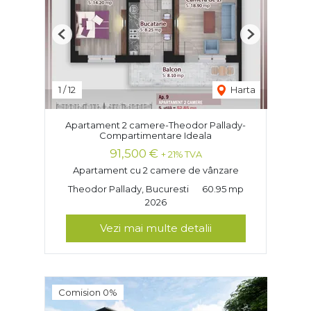
Previous
Next
1
/
12
Harta
Apartament 2 camere-Theodor Pallady-
Compartimentare Ideala
91,500 €
+ 21% TVA
Apartament cu 2 camere de vânzare
Theodor Pallady, Bucuresti
60.95 mp
2026
Vezi mai multe detalii
Comision 0%