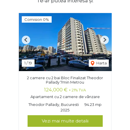
Te-ar putea interesa și:
Comision 0%
Previous
Next
1
/
19
Harta
2 camere cu 2 bai Bloc Finalizat Theodor
Pallady 7min Metrou
124,000 €
+ 21% TVA
Apartament cu 2 camere de vânzare
Theodor Pallady, Bucuresti
94.23 mp
2025
Vezi mai multe detalii