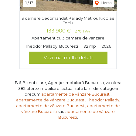
1
/
17
Harta
3 camere decomandat Pallady Metrou Nicolae
Teclu
133,900 €
+ 21% TVA
Apartament cu 3 camere de vânzare
Theodor Pallady, Bucuresti
92 mp
2026
Vezi mai multe detalii
B & B Imobiliare, Agenție imobiliară Bucuresti, va ofera
382 oferte imobiliare, actualizate la zi, din categorii
precum
apartamente de vânzare Bucuresti
,
apartamente de vânzare Bucuresti, Theodor Pallady
,
apartamente de vânzare Bucuresti
,
apartamente de
vânzare Bucuresti
sau
apartamente de vânzare
Bucuresti
.