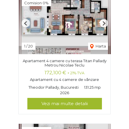
Comision 0%
Previous
Next
1
/
20
Harta
Apartament 4 camere cu terasa Titan Pallady
Metrou Nicolae Teclu
172,100 €
+ 21% TVA
Apartament cu 4 camere de vânzare
Theodor Pallady, Bucuresti
131.25 mp
2026
Vezi mai multe detalii