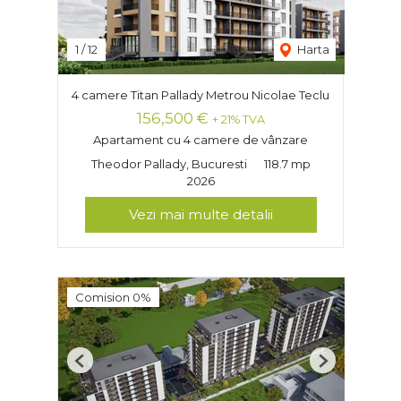
1
/
12
Harta
4 camere Titan Pallady Metrou Nicolae Teclu
156,500 €
+ 21% TVA
Apartament cu 4 camere de vânzare
Theodor Pallady, Bucuresti
118.7 mp
2026
Vezi mai multe detalii
Comision 0%
Previous
Next