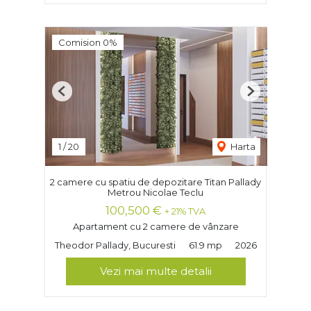
Comision 0%
Previous
Next
1
/
20
Harta
2 camere cu spatiu de depozitare Titan Pallady
Metrou Nicolae Teclu
100,500 €
+ 21% TVA
Apartament cu 2 camere de vânzare
Theodor Pallady, Bucuresti
61.9 mp
2026
Vezi mai multe detalii