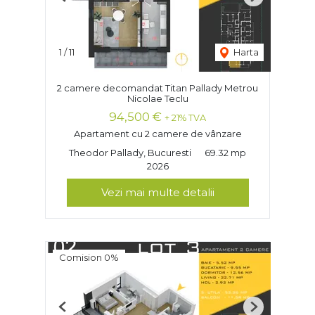
Previous
Next
1
/
11
Harta
2 camere decomandat Titan Pallady Metrou
Nicolae Teclu
94,500 €
+ 21% TVA
Apartament cu 2 camere de vânzare
Theodor Pallady, Bucuresti
69.32 mp
2026
Vezi mai multe detalii
Comision 0%
Previous
Next