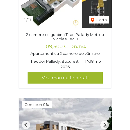
1
/
11
Harta
2 camere cu gradina Titan Pallady Metrou
Nicolae Teclu
109,500 €
+ 21% TVA
Apartament cu 2 camere de vânzare
Theodor Pallady, Bucuresti
117.18 mp
2026
Vezi mai multe detalii
Comision 0%
Previous
Next