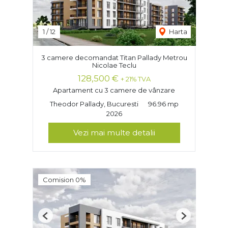
1
/
12
Harta
3 camere decomandat Titan Pallady Metrou
Nicolae Teclu
128,500 €
+ 21% TVA
Apartament cu 3 camere de vânzare
Theodor Pallady, Bucuresti
96.96 mp
2026
Vezi mai multe detalii
Comision 0%
Previous
Next