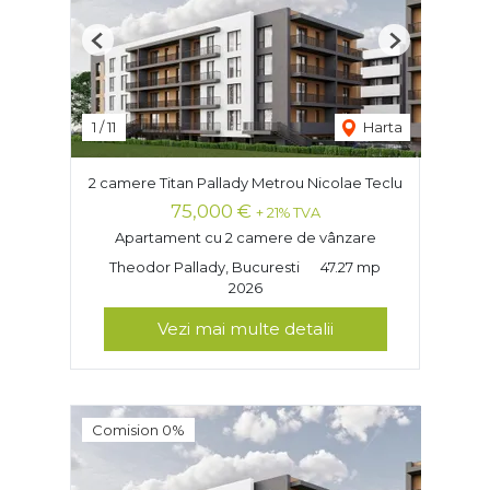
Previous
Next
1
/
11
Harta
2 camere Titan Pallady Metrou Nicolae Teclu
75,000 €
+ 21% TVA
Apartament cu 2 camere de vânzare
Theodor Pallady, Bucuresti
47.27 mp
2026
Vezi mai multe detalii
Comision 0%