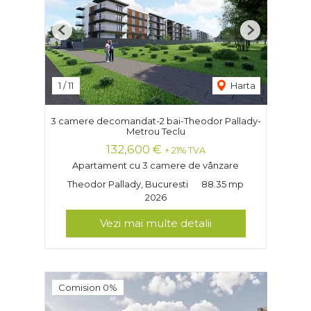
Previous
Next
1
/
11
Harta
3 camere decomandat-2 bai-Theodor Pallady-
Metrou Teclu
132,600 €
+ 21% TVA
Apartament cu 3 camere de vânzare
Theodor Pallady, Bucuresti
88.35 mp
2026
Vezi mai multe detalii
Comision 0%