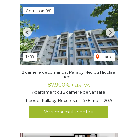
Comision 0%
Previous
Next
1
/
18
Harta
2 camere decomandat Pallady Metrou Nicolae
Teclu
87,900 €
+ 21% TVA
Apartament cu 2 camere de vânzare
Theodor Pallady, Bucuresti
57.8 mp
2026
Vezi mai multe detalii