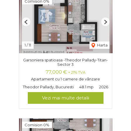
Comision 0%
Previous
Next
1
/
11
Harta
Garsoniera spatioasa -Theodor Pallady-Titan-
Sector 3
77,000 €
+ 21% TVA
Apartament cu 1 camere de vânzare
Theodor Pallady, Bucuresti
48.1 mp
2026
Vezi mai multe detalii
Comision 0%