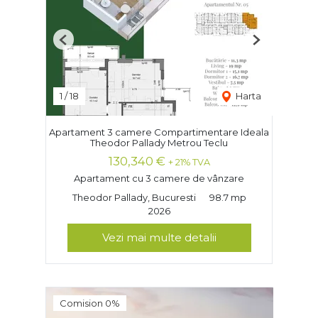
Previous
Next
1
/
18
Harta
Apartament 3 camere Compartimentare Ideala
Theodor Pallady Metrou Teclu
130,340 €
+ 21% TVA
Apartament cu 3 camere de vânzare
Theodor Pallady, Bucuresti
98.7 mp
2026
Vezi mai multe detalii
Comision 0%