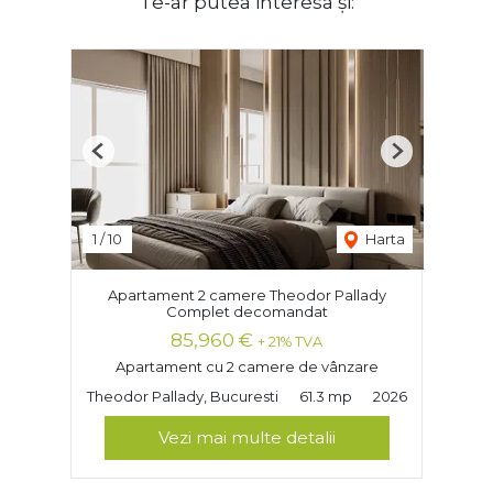
Te-ar putea interesa și:
Previous
Next
1
/
10
Harta
Apartament 2 camere Theodor Pallady
Complet decomandat
85,960 €
+ 21% TVA
Apartament cu 2 camere de vânzare
Theodor Pallady, Bucuresti
61.3 mp
2026
Vezi mai multe detalii