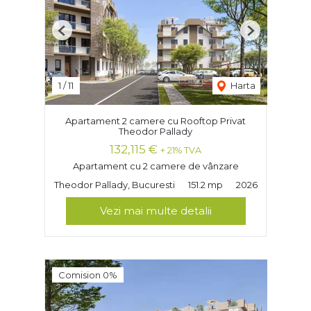
Previous
Next
1
/
11
Harta
Apartament 2 camere cu Rooftop Privat
Theodor Pallady
132,115 €
+ 21% TVA
Apartament cu 2 camere de vânzare
Theodor Pallady, Bucuresti
151.2 mp
2026
Vezi mai multe detalii
Comision 0%