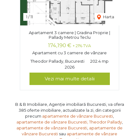
1
/
11
Harta
Apartament 3 camere | Gradina Proprie |
Pallady Metrou Teclu
174,190 €
+ 21% TVA
Apartament cu 3 camere de vânzare
Theodor Pallady, Bucuresti
202.4 mp
2026
Vezi mai multe detalii
B & B Imobiliare, Agenție imobiliară Bucuresti, va ofera
385 oferte imobiliare, actualizate la zi, din categorii
precum
apartamente de vânzare Bucuresti
,
apartamente de vânzare Bucuresti, Theodor Pallady
,
apartamente de vânzare Bucuresti
,
apartamente de
vânzare Bucuresti
sau
apartamente de vânzare