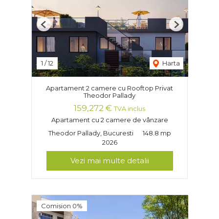
Previous
Next
1
/
12
Harta
Apartament 2 camere cu Rooftop Privat
Theodor Pallady
159,272 €
TVA inclus
Apartament cu 2 camere de vânzare
Theodor Pallady, Bucuresti
148.8 mp
2026
Vezi mai multe detalii
Comision 0%