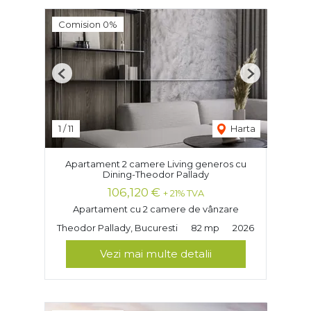
Comision 0%
Previous
Next
1
/
11
Harta
Apartament 2 camere Living generos cu
Dining-Theodor Pallady
106,120 €
+ 21% TVA
Apartament cu 2 camere de vânzare
Theodor Pallady, Bucuresti
82 mp
2026
Vezi mai multe detalii