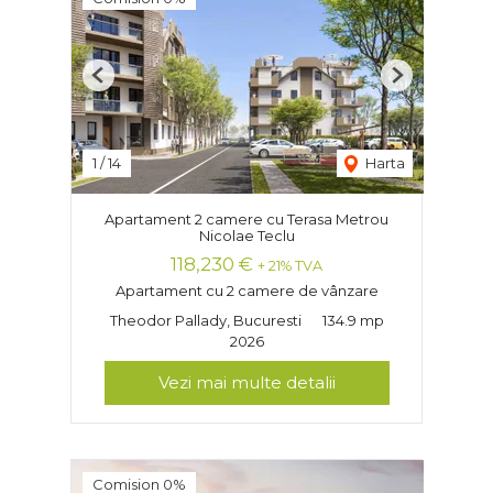
Previous
Next
1
/
14
Harta
Apartament 2 camere cu Terasa Metrou
Nicolae Teclu
118,230 €
+ 21% TVA
Apartament cu 2 camere de vânzare
Theodor Pallady, Bucuresti
134.9 mp
2026
Vezi mai multe detalii
Comision 0%