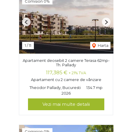
Comision 0%
Previous
Next
1
/
11
Harta
Apartament deosebit 2 camere Terasa 62mp-
Th. Pallady
117,385 €
+ 21% TVA
Apartament cu 2 camere de vânzare
Theodor Pallady, Bucuresti
134.7 mp
2026
Vezi mai multe detalii
Comision 0%