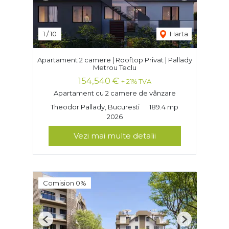
1
/
10
Harta
Apartament 2 camere | Rooftop Privat | Pallady
Metrou Teclu
154,540 €
+ 21% TVA
Apartament cu 2 camere de vânzare
Theodor Pallady, Bucuresti
189.4 mp
2026
Vezi mai multe detalii
Comision 0%
Previous
Next