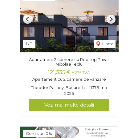
Previous
Next
1
/
11
Harta
Apartament 2 camere cu Rooftop Privat
Nicolae Teclu
121,335 €
+ 21% TVA
Apartament cu 2 camere de vânzare
Theodor Pallady, Bucuresti
137.9 mp
2026
Vezi mai multe detalii
Comision 0%