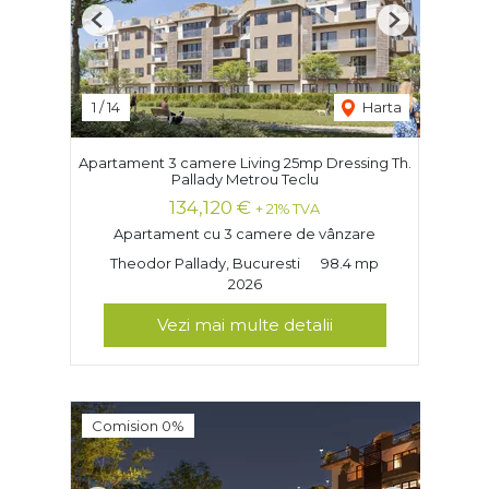
Previous
Next
1
/
14
Harta
Apartament 3 camere Living 25mp Dressing Th.
Pallady Metrou Teclu
134,120 €
+ 21% TVA
Apartament cu 3 camere de vânzare
Theodor Pallady, Bucuresti
98.4 mp
2026
Vezi mai multe detalii
Comision 0%