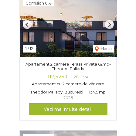
Comision 0%
Previous
Next
1
/
12
Harta
Apartament 2 camere Terasa Privata 62mp-
Theodor Pallady
117,525 €
+ 21% TVA
Apartament cu 2 camere de vânzare
Theodor Pallady, Bucuresti
134.5 mp
2026
Vezi mai multe detalii