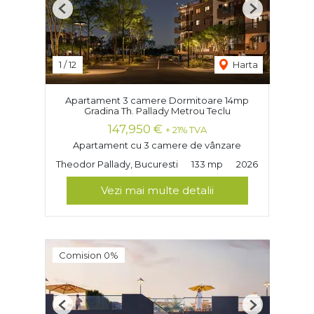
Previous
Next
1
/
12
Harta
Apartament 3 camere Dormitoare 14mp
Gradina Th. Pallady Metrou Teclu
147,950 €
+ 21% TVA
Apartament cu 3 camere de vânzare
Theodor Pallady, Bucuresti
133 mp
2026
Vezi mai multe detalii
Comision 0%
Previous
Next