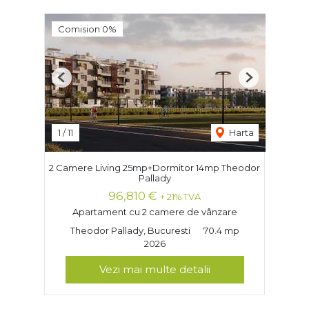
Comision 0%
Previous
Next
1
/
11
Harta
2 Camere Living 25mp+Dormitor 14mp Theodor
Pallady
96,810 €
+ 21% TVA
Apartament cu 2 camere de vânzare
Theodor Pallady, Bucuresti
70.4 mp
2026
Vezi mai multe detalii