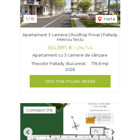
1
/
15
Harta
Apartament 3 camere | Rooftop Privat | Pallady
Metrou Teclu
164,885 €
+ 21% TVA
Apartament cu 3 camere de vânzare
Theodor Pallady, Bucuresti
176.6 mp
2026
Vezi mai multe detalii
Comision 0%
Previous
Next