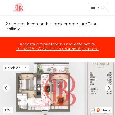
Meniu
2 camere decomandat- proiect premium Titan
Pallady
Această proprietate nu mai este activă,
te invităm să vizualizezi proprietăți similare
Comision 0%
Previous
Nex
1
/
7
Harta