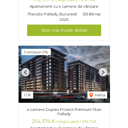
Apartament cu 4 camere de vânzare
Theodor Pallady, Bucuresti
126.86 mp
2025
Vezi mai multe detalii
Comision 0%
Previous
Next
1
/
8
Harta
4 camere Duplex Proiect Premium Titan
Pallady
254,376 €
(negociabil) + 21% TVA
Apartament cu 5 camere de vânzare