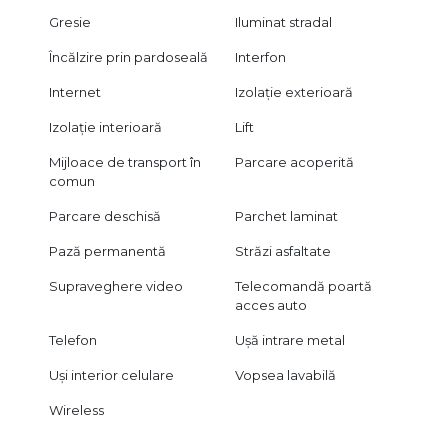
Gresie
Iluminat stradal
Încălzire prin pardoseală
Interfon
Internet
Izolație exterioară
Izolație interioară
Lift
Mijloace de transport în
Parcare acoperită
comun
Parcare deschisă
Parchet laminat
Pază permanentă
Străzi asfaltate
Supraveghere video
Telecomandă poartă
acces auto
Telefon
Ușă intrare metal
Uși interior celulare
Vopsea lavabilă
Wireless