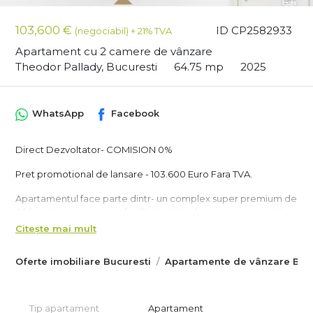
103,600 €
ID CP2582933
(negociabil) + 21% TVA
Apartament cu 2 camere de vânzare
Theodor Pallady, Bucuresti
64.75 mp
2025
WhatsApp
Facebook
Direct Dezvoltator- COMISION 0%
Pret promotional de lansare - 103.600 Euro Fara TVA.
Apartamentul face parte dintr- un complex super premium de
6 blocuri cu numeroase facilitati : pista alergare ,parc ,spatii
verzi si comerciale.
Citește mai mult
In proximitate gasim scoli , gradinite ,Parcul Teilor , marile
centre comerciale ale cartierului Titan: Auchan Titan, Iris Mall,
Oferte imobiliare Bucuresti
Apartamente de vânzare Bucu
Metro, Auchan Pallady, Jumbo, JYSK, Decthalon, Dedeman si
Ikea.
Imobilul face parte dintr-un bloc nou cu regim de inaltime
Tip apartament
Apartament