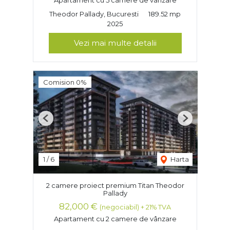
Theodor Pallady, Bucuresti
189.52 mp
2025
Vezi mai multe detalii
Comision 0%
Previous
Next
1
/
6
Harta
2 camere proiect premium Titan Theodor
Pallady
82,000 €
(negociabil) + 21% TVA
Apartament cu 2 camere de vânzare