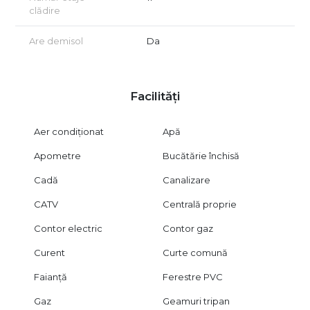
clădire
Are demisol
Da
Facilități
Aer condiționat
Apă
Apometre
Bucătărie închisă
Cadă
Canalizare
CATV
Centrală proprie
Contor electric
Contor gaz
Curent
Curte comună
Faianță
Ferestre PVC
Gaz
Geamuri tripan