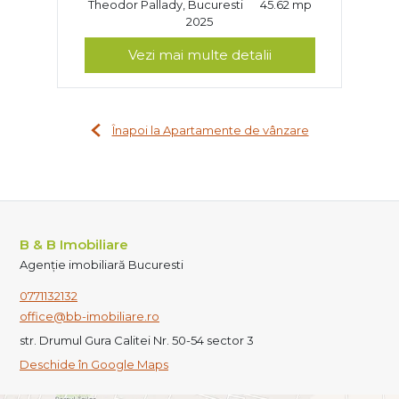
Theodor Pallady, Bucuresti
45.62 mp
2025
Vezi mai multe detalii
Înapoi la Apartamente de vânzare
B & B Imobiliare
Agenție imobiliară Bucuresti
0771132132
office@bb-imobiliare.ro
str. Drumul Gura Calitei Nr. 50-54 sector 3
Deschide în Google Maps