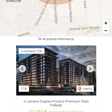
Te-ar putea interesa și:
Comision 0%
Previous
Next
1
/
8
Harta
4 camere Duplex Proiect Premium Titan
Pallady
172,917 €
(negociabil) + 21% TVA