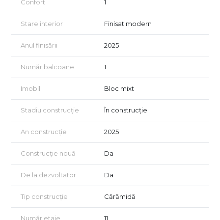
Confort
1
Stare interior
Finisat modern
Anul finisării
2025
Număr balcoane
1
Imobil
Bloc mixt
Stadiu construcție
În construcție
An construcție
2025
Construcție nouă
Da
De la dezvoltator
Da
Tip construcție
Cărămidă
Număr etaje
11