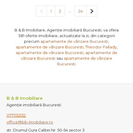
Pagina anterioară
...
Pagina următoare
1
2
24
B & B Imobiliare, Agenție imobiliară Bucuresti, va ofera
381 oferte imobiliare, actualizate la zi, din categorii
precum
apartamente de vânzare Bucuresti
,
apartamente de vânzare Bucuresti, Theodor Pallady
,
apartamente de vânzare Bucuresti
,
apartamente de
vânzare Bucuresti
sau
apartamente de vânzare
Bucuresti
.
B & B Imobiliare
Agenție imobiliară Bucuresti
0771132132
office@bb-imobiliare.ro
str. Drumul Gura Calitei Nr. 50-54 sector 3