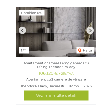
Comision 0%
Previous
Next
1
/
11
Harta
Apartament 2 camere Living generos cu
Dining-Theodor Pallady
106,120 €
+ 21% TVA
Apartament cu 2 camere de vânzare
Theodor Pallady, Bucuresti
82 mp
2026
Vezi mai multe detalii