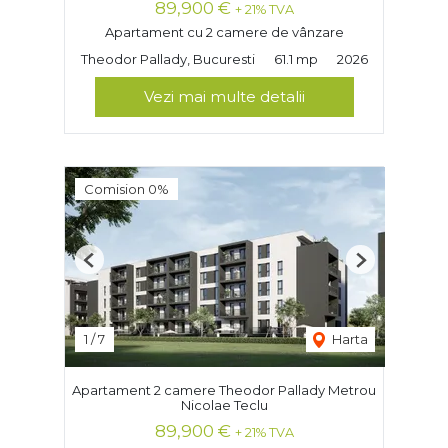
89,900 €
+ 21% TVA
Apartament cu 2 camere de vânzare
Theodor Pallady, Bucuresti
61.1 mp
2026
Vezi mai multe detalii
Comision 0%
Previous
Next
1
/
7
Harta
Apartament 2 camere Theodor Pallady Metrou
Nicolae Teclu
89,900 €
+ 21% TVA