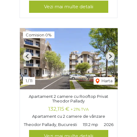
Vezi mai multe detalii
Comision 0%
Previous
Next
1
/
11
Harta
Apartament 2 camere cu Rooftop Privat
Theodor Pallady
132,115 €
+ 21% TVA
Apartament cu 2 camere de vânzare
Theodor Pallady, Bucuresti
151.2 mp
2026
Vezi mai multe detalii