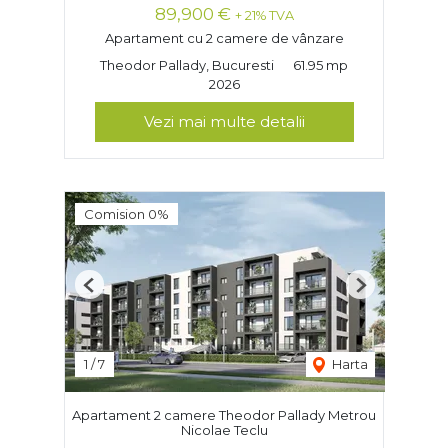
89,900 €
+ 21% TVA
Apartament cu 2 camere de vânzare
Theodor Pallady, Bucuresti
61.95 mp
2026
Vezi mai multe detalii
Comision 0%
Previous
Next
1
/
7
Harta
Apartament 2 camere Theodor Pallady Metrou
Nicolae Teclu