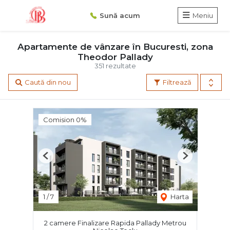
Sună acum
Meniu
Apartamente de vânzare în Bucuresti, zona
Theodor Pallady
351 rezultate
Caută din nou
Filtrează
Comision 0%
Previous
Next
1
/
7
Harta
2 camere Finalizare Rapida Pallady Metrou