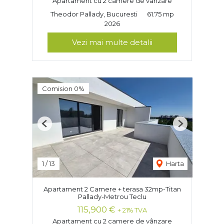
Apartament cu 2 camere de vânzare
Theodor Pallady, Bucuresti
61.75 mp
2026
Vezi mai multe detalii
Comision 0%
Previous
Next
1
/
13
Harta
Apartament 2 Camere + terasa 32mp-Titan
Pallady-Metrou Teclu
115,900 €
+ 21% TVA
Apartament cu 2 camere de vânzare