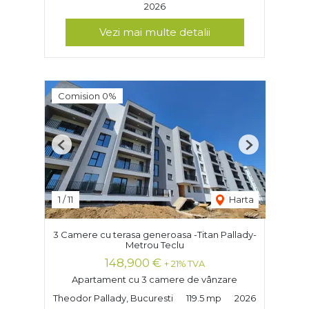
2026
Vezi mai multe detalii
Comision 0%
Previous
Next
1
/
11
Harta
3 Camere cu terasa generoasa -Titan Pallady-
Metrou Teclu
148,900 €
+ 21% TVA
Apartament cu 3 camere de vânzare
Theodor Pallady, Bucuresti
119.5 mp
2026