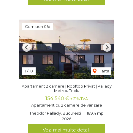
Comision 0%
Previous
Next
1
/
10
Harta
Apartament 2 camere | Rooftop Privat | Pallady
Metrou Teclu
154,540 €
+ 21% TVA
Apartament cu 2 camere de vânzare
Theodor Pallady, Bucuresti
189.4 mp
2026
Vezi mai multe detalii