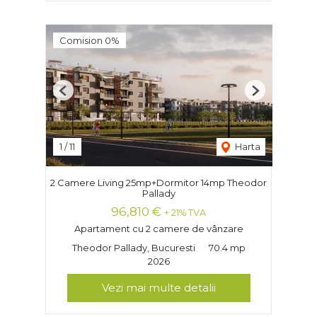
Comision 0%
Previous
Next
1
/
11
Harta
2 Camere Living 25mp+Dormitor 14mp Theodor
Pallady
96,810 €
+ 21% TVA
Apartament cu 2 camere de vânzare
Theodor Pallady, Bucuresti
70.4 mp
2026
Vezi mai multe detalii