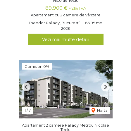
Nicolae Teclu
89,900 €
+ 21% TVA
Apartament cu 2 camere de vânzare
Theodor Pallady, Bucuresti
66.95 mp
2026
Vezi mai multe detalii
Comision 0%
Previous
Next
1
/
7
Harta
Apartament 2 camere Pallady Metrou Nicolae
Teclu