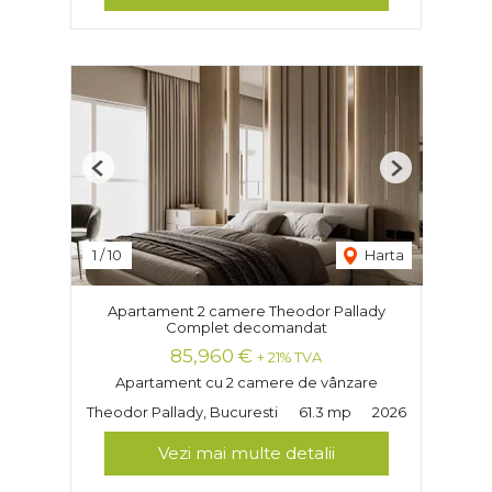
Previous
Next
1
/
10
Harta
Apartament 2 camere Theodor Pallady
Complet decomandat
85,960 €
+ 21% TVA
Apartament cu 2 camere de vânzare
Theodor Pallady, Bucuresti
61.3 mp
2026
Vezi mai multe detalii