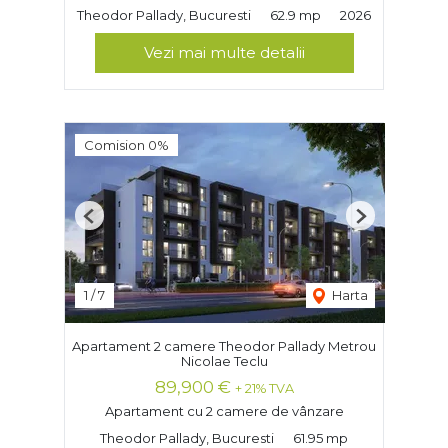
Theodor Pallady, Bucuresti
62.9 mp
2026
Vezi mai multe detalii
Comision 0%
Previous
Next
1
/
7
Harta
Apartament 2 camere Theodor Pallady Metrou
Nicolae Teclu
89,900 €
+ 21% TVA
Apartament cu 2 camere de vânzare
Theodor Pallady, Bucuresti
61.95 mp