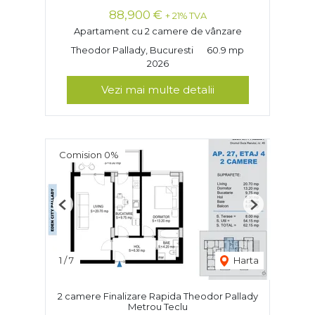
88,900 €
+ 21% TVA
Apartament cu 2 camere de vânzare
Theodor Pallady, Bucuresti
60.9 mp
2026
Vezi mai multe detalii
Comision 0%
Previous
Next
1
/
7
Harta
2 camere Finalizare Rapida Theodor Pallady
Metrou Teclu