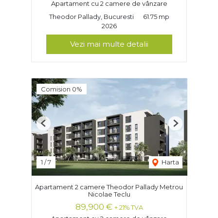
Apartament cu 2 camere de vânzare
Theodor Pallady, Bucuresti
61.75 mp
2026
Vezi mai multe detalii
Comision 0%
Previous
Next
1
/
7
Harta
Apartament 2 camere Theodor Pallady Metrou
Nicolae Teclu
89,900 €
+ 21% TVA