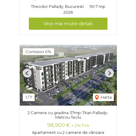
Theodor Pallady, Bucuresti
90.7 mp
2026
Vezi mai multe detalii
Comision 0%
Previous
Next
1
/
7
Harta
2 Camere cu gradina 37mp-Titan Pallady-
Metrou Teclu
98,900 €
+ 21% TVA
Apartament cu 2 camere de vânzare