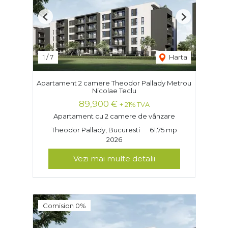
Previous
Next
1
/
7
Harta
Apartament 2 camere Theodor Pallady Metrou
Nicolae Teclu
89,900 €
+ 21% TVA
Apartament cu 2 camere de vânzare
Theodor Pallady, Bucuresti
61.75 mp
2026
Vezi mai multe detalii
Comision 0%