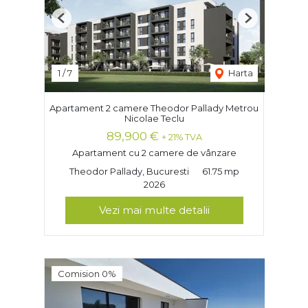
Previous
Next
1
/
7
Harta
Apartament 2 camere Theodor Pallady Metrou
Nicolae Teclu
89,900 €
+ 21% TVA
Apartament cu 2 camere de vânzare
Theodor Pallady, Bucuresti
61.75 mp
2026
Vezi mai multe detalii
Comision 0%