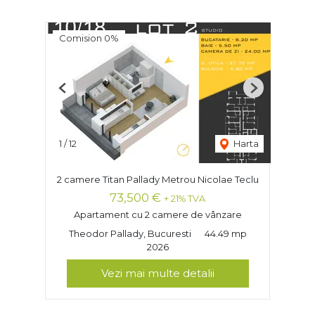
Comision 0%
Previous
Next
1
/
12
Harta
2 camere Titan Pallady Metrou Nicolae Teclu
73,500 €
+ 21% TVA
Apartament cu 2 camere de vânzare
Theodor Pallady, Bucuresti
44.49 mp
2026
Vezi mai multe detalii