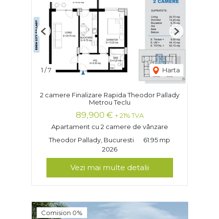
Previous
Next
1
/
7
Harta
2 camere Finalizare Rapida Theodor Pallady
Metrou Teclu
89,900 €
+ 21% TVA
Apartament cu 2 camere de vânzare
Theodor Pallady, Bucuresti
61.95 mp
2026
Vezi mai multe detalii
Comision 0%