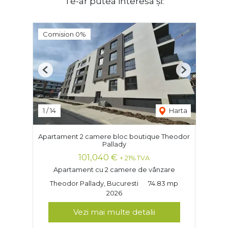
Te-ar putea interesa și:
Comision 0%
Previous
Next
1
/
14
Harta
Apartament 2 camere bloc boutique Theodor
Pallady
101,040 €
+ 21% TVA
Apartament cu 2 camere de vânzare
Theodor Pallady, Bucuresti
74.83 mp
2026
Vezi mai multe detalii