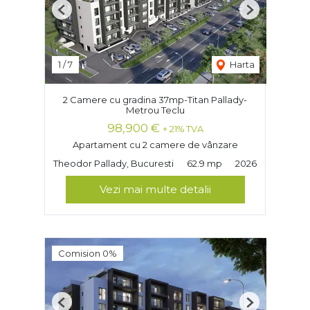
Previous
Next
1
/
7
Harta
2 Camere cu gradina 37mp-Titan Pallady-
Metrou Teclu
98,900 €
+ 21% TVA
Apartament cu 2 camere de vânzare
Theodor Pallady, Bucuresti
62.9 mp
2026
Vezi mai multe detalii
Comision 0%
Previous
Next