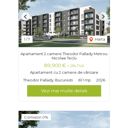
Previous
Next
1
/
7
Harta
Apartament 2 camere Theodor Pallady Metrou
Nicolae Teclu
89,900 €
+ 21% TVA
Apartament cu 2 camere de vânzare
Theodor Pallady, Bucuresti
61.1 mp
2026
Vezi mai multe detalii
Comision 0%