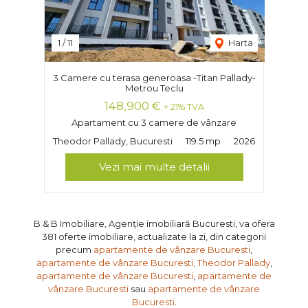
1
/
11
Harta
3 Camere cu terasa generoasa -Titan Pallady-
Metrou Teclu
148,900 €
+ 21% TVA
Apartament cu 3 camere de vânzare
Theodor Pallady, Bucuresti
119.5 mp
2026
Vezi mai multe detalii
B & B Imobiliare, Agenție imobiliară Bucuresti, va ofera
381 oferte imobiliare, actualizate la zi, din categorii
precum
apartamente de vânzare Bucuresti
,
apartamente de vânzare Bucuresti, Theodor Pallady
,
apartamente de vânzare Bucuresti
,
apartamente de
vânzare Bucuresti
sau
apartamente de vânzare
Bucuresti
.