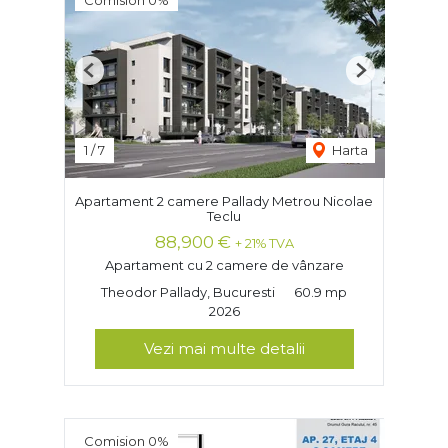
Previous
Next
1
/
7
Harta
Apartament 2 camere Pallady Metrou Nicolae
Teclu
88,900 €
+ 21% TVA
Apartament cu 2 camere de vânzare
Theodor Pallady, Bucuresti
60.9 mp
2026
Vezi mai multe detalii
Comision 0%