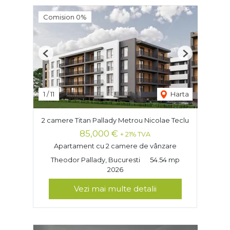
Comision 0%
Previous
Next
1
/
11
Harta
2 camere Titan Pallady Metrou Nicolae Teclu
85,000 €
+ 21% TVA
Apartament cu 2 camere de vânzare
Theodor Pallady, Bucuresti
54.54 mp
2026
Vezi mai multe detalii