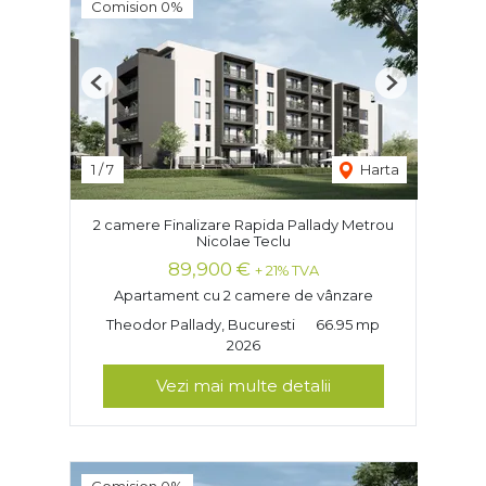
Comision 0%
Previous
Next
1
/
7
Harta
2 camere Finalizare Rapida Pallady Metrou
Nicolae Teclu
89,900 €
+ 21% TVA
Apartament cu 2 camere de vânzare
Theodor Pallady, Bucuresti
66.95 mp
2026
Vezi mai multe detalii
Comision 0%