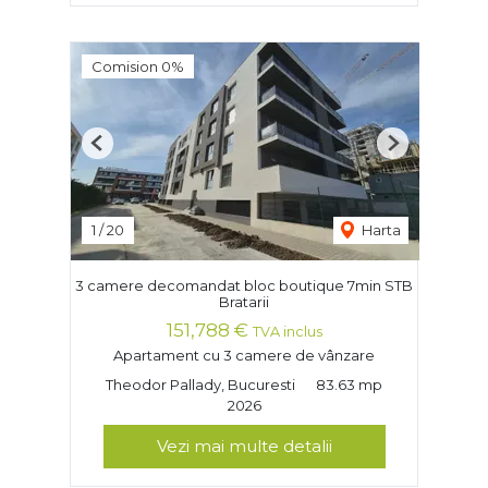
Comision 0%
Previous
Next
1
/
20
Harta
3 camere decomandat bloc boutique 7min STB
Bratarii
151,788 €
TVA inclus
Apartament cu 3 camere de vânzare
Theodor Pallady, Bucuresti
83.63 mp
2026
Vezi mai multe detalii