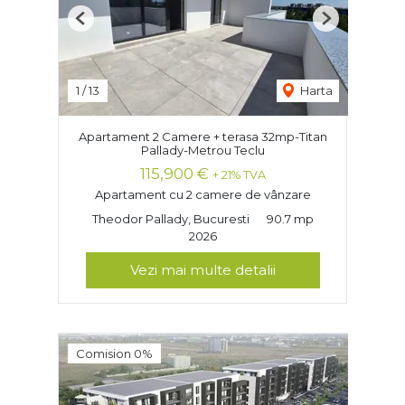
Previous
Next
1
/
13
Harta
Apartament 2 Camere + terasa 32mp-Titan
Pallady-Metrou Teclu
115,900 €
+ 21% TVA
Apartament cu 2 camere de vânzare
Theodor Pallady, Bucuresti
90.7 mp
2026
Vezi mai multe detalii
Comision 0%