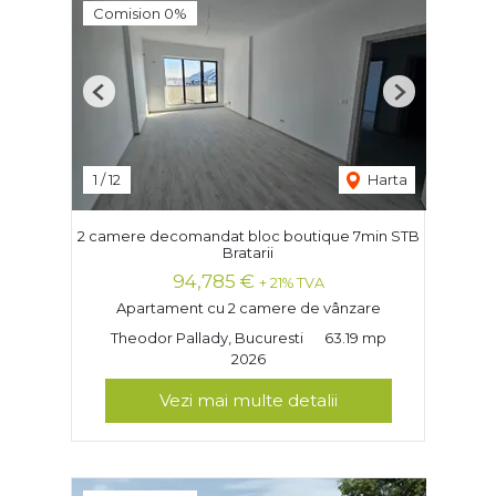
Comision 0%
Previous
Next
1
/
12
Harta
2 camere decomandat bloc boutique 7min STB
Bratarii
94,785 €
+ 21% TVA
Apartament cu 2 camere de vânzare
Theodor Pallady, Bucuresti
63.19 mp
2026
Vezi mai multe detalii