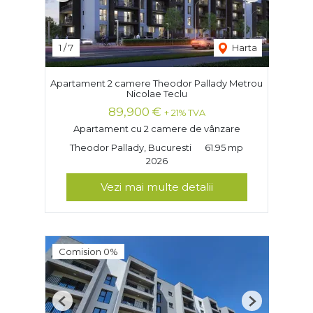
1
/
7
Harta
Apartament 2 camere Theodor Pallady Metrou
Nicolae Teclu
89,900 €
+ 21% TVA
Apartament cu 2 camere de vânzare
Theodor Pallady, Bucuresti
61.95 mp
2026
Vezi mai multe detalii
Comision 0%
Previous
Next