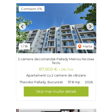
Comision 0%
Previous
Next
1
/
18
Harta
2 camere decomandat Pallady Metrou Nicolae
Teclu
87,900 €
+ 21% TVA
Apartament cu 2 camere de vânzare
Theodor Pallady, Bucuresti
57.8 mp
2026
Vezi mai multe detalii