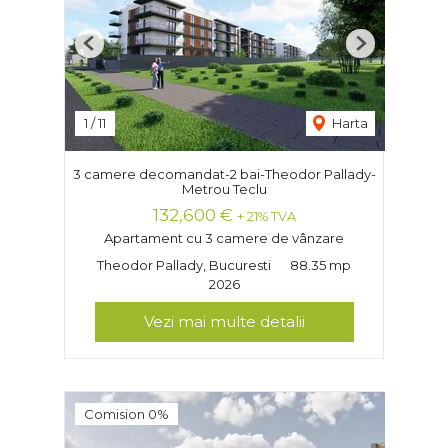
Previous
Next
1
/
11
Harta
3 camere decomandat-2 bai-Theodor Pallady-
Metrou Teclu
132,600 €
+ 21% TVA
Apartament cu 3 camere de vânzare
Theodor Pallady, Bucuresti
88.35 mp
2026
Vezi mai multe detalii
Comision 0%