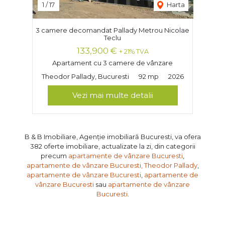
1
/
17
Harta
3 camere decomandat Pallady Metrou Nicolae
Teclu
133,900 €
+ 21% TVA
Apartament cu 3 camere de vânzare
Theodor Pallady, Bucuresti
92 mp
2026
Vezi mai multe detalii
B & B Imobiliare, Agenție imobiliară Bucuresti, va ofera
382 oferte imobiliare, actualizate la zi, din categorii
precum
apartamente de vânzare Bucuresti
,
apartamente de vânzare Bucuresti, Theodor Pallady
,
apartamente de vânzare Bucuresti
,
apartamente de
vânzare Bucuresti
sau
apartamente de vânzare
Bucuresti
.