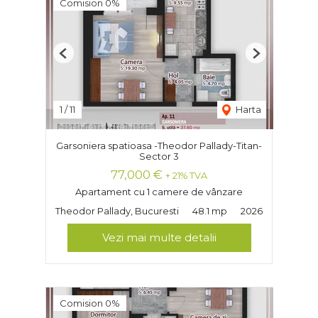
Comision 0%
Previous
Next
1
/
11
Harta
Garsoniera spatioasa -Theodor Pallady-Titan-
Sector 3
77,000 €
+ 21% TVA
Apartament cu 1 camere de vânzare
Theodor Pallady, Bucuresti
48.1 mp
2026
Vezi mai multe detalii
Comision 0%