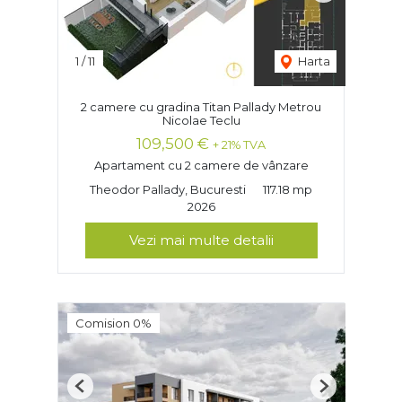
1
/
11
Harta
2 camere cu gradina Titan Pallady Metrou
Nicolae Teclu
109,500 €
+ 21% TVA
Apartament cu 2 camere de vânzare
Theodor Pallady, Bucuresti
117.18 mp
2026
Vezi mai multe detalii
Comision 0%
Previous
Next