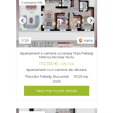
Comision 0%
Previous
Next
1
/
20
Harta
Apartament 4 camere cu terasa Titan Pallady
Metrou Nicolae Teclu
172,100 €
+ 21% TVA
Apartament cu 4 camere de vânzare
Theodor Pallady, Bucuresti
131.25 mp
2026
Vezi mai multe detalii