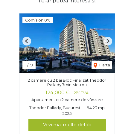
Te-ar putea interesa și:
Comision 0%
Previous
Next
1
/
19
Harta
2 camere cu 2 bai Bloc Finalizat Theodor
Pallady 7min Metrou
124,000 €
+ 21% TVA
Apartament cu 2 camere de vânzare
Theodor Pallady, Bucuresti
94.23 mp
2025
Vezi mai multe detalii