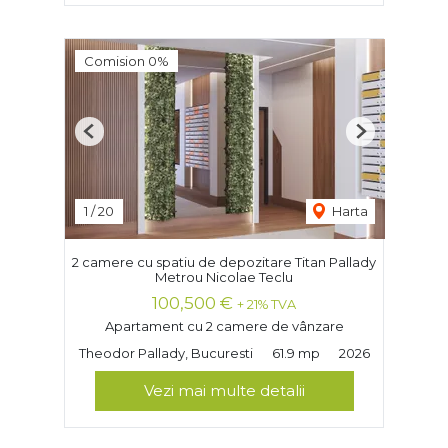
Comision 0%
Previous
Next
1
/
20
Harta
2 camere cu spatiu de depozitare Titan Pallady
Metrou Nicolae Teclu
100,500 €
+ 21% TVA
Apartament cu 2 camere de vânzare
Theodor Pallady, Bucuresti
61.9 mp
2026
Vezi mai multe detalii