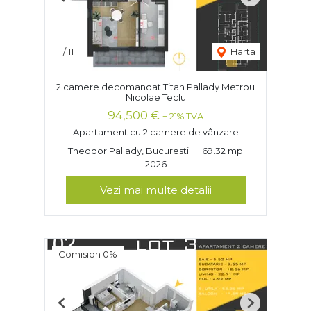
Previous
Next
1
/
11
Harta
2 camere decomandat Titan Pallady Metrou
Nicolae Teclu
94,500 €
+ 21% TVA
Apartament cu 2 camere de vânzare
Theodor Pallady, Bucuresti
69.32 mp
2026
Vezi mai multe detalii
Comision 0%
Previous
Next