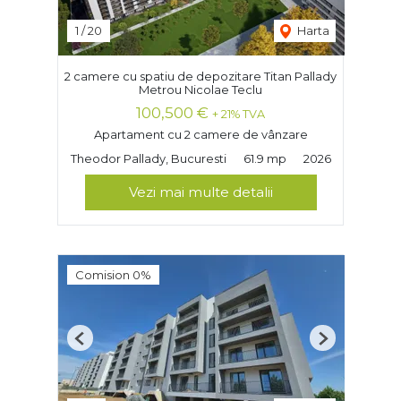
1
/
20
Harta
2 camere cu spatiu de depozitare Titan Pallady
Metrou Nicolae Teclu
100,500 €
+ 21% TVA
Apartament cu 2 camere de vânzare
Theodor Pallady, Bucuresti
61.9 mp
2026
Vezi mai multe detalii
Comision 0%
Previous
Next