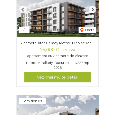
Previous
Next
1
/
11
Harta
2 camere Titan Pallady Metrou Nicolae Teclu
75,000 €
+ 21% TVA
Apartament cu 2 camere de vânzare
Theodor Pallady, Bucuresti
47.27 mp
2026
Vezi mai multe detalii
Comision 0%