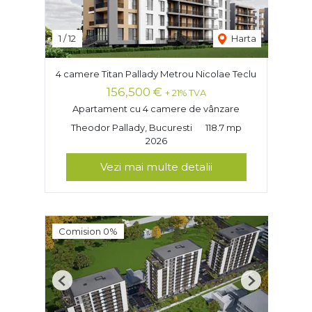
1
/
12
Harta
4 camere Titan Pallady Metrou Nicolae Teclu
156,500 €
+ 21% TVA
Apartament cu 4 camere de vânzare
Theodor Pallady, Bucuresti
118.7 mp
2026
Vezi mai multe detalii
Comision 0%
Previous
Next