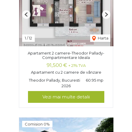
Previous
Next
1
/
12
Harta
Apartament 2 camere-Theodor Pallady-
Compartimentare Ideala
91,500 €
+ 21% TVA
Apartament cu 2 camere de vânzare
Theodor Pallady, Bucuresti
60.95 mp
2026
Vezi mai multe detalii
Comision 0%