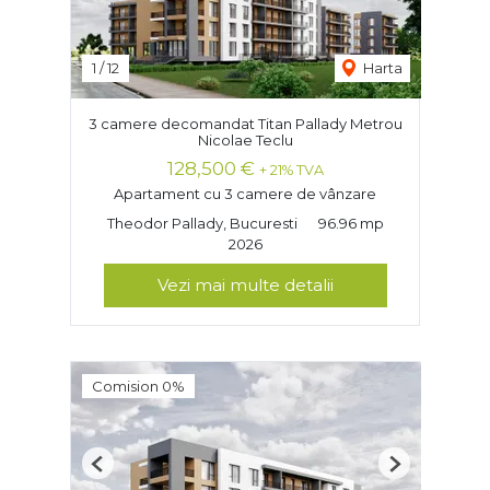
1
/
12
Harta
3 camere decomandat Titan Pallady Metrou
Nicolae Teclu
128,500 €
+ 21% TVA
Apartament cu 3 camere de vânzare
Theodor Pallady, Bucuresti
96.96 mp
2026
Vezi mai multe detalii
Comision 0%
Previous
Next