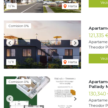
Vezi
1
/
14
Harta
Comision 0%
Apartame
121,335 
Apartamen
Previous
Next
Theodor Pa
Vezi
1
/
11
Harta
Apartame
Comision 0%
Pallady 
130,340
Apartamen
Previous
Next
Theodor Pa