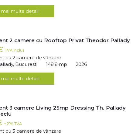
 mai multe detalii
nt 2 camere cu Rooftop Privat Theodor Pallady
 €
TVA inclus
t cu 2 camere de vânzare
llady, Bucuresti
148.8 mp
2026
 mai multe detalii
nt 3 camere Living 25mp Dressing Th. Pallady
eclu
 €
+ 21% TVA
t cu 3 camere de vânzare