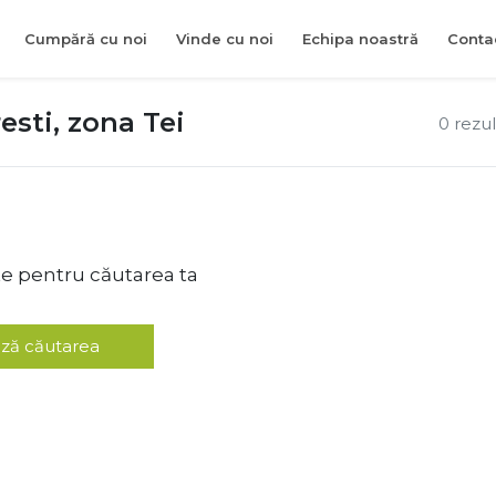
Cumpără cu noi
Vinde cu noi
Echipa noastră
Conta
sti, zona Tei
0 rezu
te pentru căutarea ta
ză căutarea