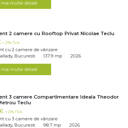
 mai multe detalii
nt 2 camere cu Rooftop Privat Nicolae Teclu
€
+ 21% TVA
t cu 2 camere de vânzare
llady, Bucuresti
137.9 mp
2026
 mai multe detalii
nt 3 camere Compartimentare Ideala Theodor
Metrou Teclu
 €
+ 21% TVA
t cu 3 camere de vânzare
llady, Bucuresti
98.7 mp
2026