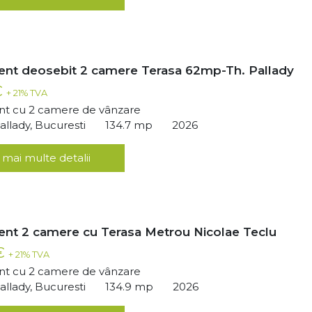
nt deosebit 2 camere Terasa 62mp-Th. Pallady
€
+ 21% TVA
t cu 2 camere de vânzare
llady, Bucuresti
134.7 mp
2026
 mai multe detalii
nt 2 camere cu Terasa Metrou Nicolae Teclu
 €
+ 21% TVA
t cu 2 camere de vânzare
llady, Bucuresti
134.9 mp
2026