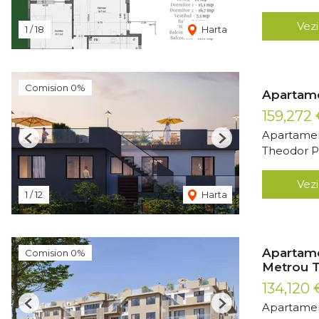
Vezi
1
/
18
Harta
Comision 0%
Apartame
159,272
Apartamen
Previous
Next
Theodor Pa
Vezi
1
/
12
Harta
Apartame
Comision 0%
Metrou T
134,120
Apartamen
Previous
Next