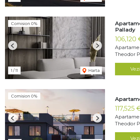
Apartame
Comision 0%
Pallady
106,120
Apartamen
Previous
Next
Theodor Pa
Vezi
1
/
11
Harta
Comision 0%
Apartame
117,525 
Apartamen
Previous
Next
Theodor Pa
Vezi