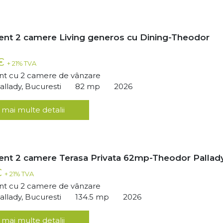
nt 2 camere Living generos cu Dining-Theodor
 €
+ 21% TVA
t cu 2 camere de vânzare
llady, Bucuresti
82 mp
2026
 mai multe detalii
nt 2 camere Terasa Privata 62mp-Theodor Pallad
€
+ 21% TVA
t cu 2 camere de vânzare
llady, Bucuresti
134.5 mp
2026
 mai multe detalii