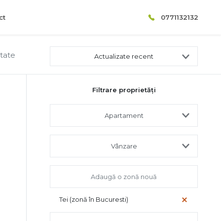
ct
0771132132
ltate
Actualizate recent
Filtrare proprietăți
Apartament
Vânzare
Tei (zonă în Bucuresti)