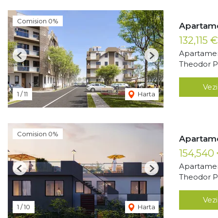
Comision 0%
Apartame
132,115 
Apartamen
Previous
Next
Theodor Pa
Vezi
1
/
11
Harta
Comision 0%
Apartame
154,540
Apartamen
Previous
Next
Theodor Pa
Vezi
1
/
10
Harta