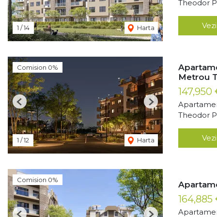
Theodor Pa
Vezi
1
/
14
Harta
Apartame
Comision 0%
Metrou T
147,950
Apartamen
Previous
Next
Theodor Pa
Vezi
1
/
12
Harta
Comision 0%
Apartame
164,885
Apartamen