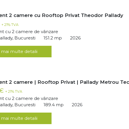
nt 2 camere cu Rooftop Privat Theodor Pallady
€
+ 21% TVA
t cu 2 camere de vânzare
llady, Bucuresti
151.2 mp
2026
 mai multe detalii
nt 2 camere | Rooftop Privat | Pallady Metrou Tec
 €
+ 21% TVA
t cu 2 camere de vânzare
llady, Bucuresti
189.4 mp
2026
 mai multe detalii