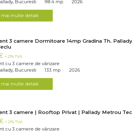
llady, Bucuresti
98.4 mp
2026
 mai multe detalii
nt 3 camere Dormitoare 14mp Gradina Th. Pallad
eclu
 €
+ 21% TVA
t cu 3 camere de vânzare
llady, Bucuresti
133 mp
2026
 mai multe detalii
nt 3 camere | Rooftop Privat | Pallady Metrou Tec
 €
+ 21% TVA
t cu 3 camere de vânzare