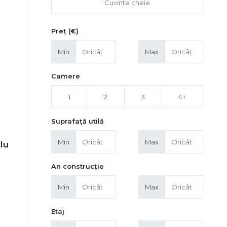
Preț (€)
Min
Max
Camere
1
2
3
4+
Suprafață utilă
Min
Max
lu
An construcție
Min
Max
Etaj