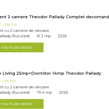
ent 2 camere Theodor Pallady Complet decomand
€
+ 21% TVA
t cu 2 camere de vânzare
llady, Bucuresti
61.3 mp
2026
 mai multe detalii
 Living 25mp+Dormitor 14mp Theodor Pallady
€
+ 21% TVA
t cu 2 camere de vânzare
llady, Bucuresti
70.4 mp
2026
 mai multe detalii