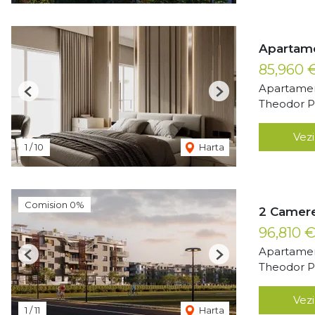
Apartam
85,960 
Apartamen
Previous
Next
Theodor Pa
Vezi
1
/
10
Harta
Comision 0%
2 Camere
96,810 
Apartamen
Previous
Next
Theodor Pa
Vezi
1
/
11
Harta