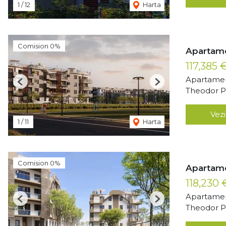
1
/
12
Harta
Comision 0%
Apartame
117,385 
Apartamen
Previous
Next
Theodor Pa
Vezi
1
/
11
Harta
Comision 0%
Apartame
118,230
Apartamen
Previous
Next
Theodor Pa