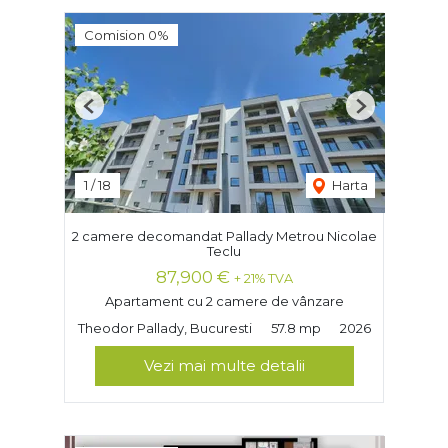
Comision 0%
Previous
Next
1
/
18
Harta
2 camere decomandat Pallady Metrou Nicolae
Teclu
87,900 €
+ 21% TVA
Apartament cu 2 camere de vânzare
Theodor Pallady, Bucuresti
57.8 mp
2026
Vezi mai multe detalii