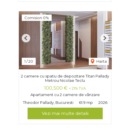
Comision 0%
Previous
Next
1
/
20
Harta
2 camere cu spatiu de depozitare Titan Pallady
Metrou Nicolae Teclu
100,500 €
+ 21% TVA
Apartament cu 2 camere de vânzare
Theodor Pallady, Bucuresti
61.9 mp
2026
Vezi mai multe detalii