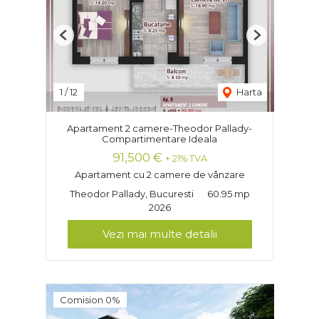
Previous
Next
1
/
12
Harta
Apartament 2 camere-Theodor Pallady-
Compartimentare Ideala
91,500 €
+ 21% TVA
Apartament cu 2 camere de vânzare
Theodor Pallady, Bucuresti
60.95 mp
2026
Vezi mai multe detalii
Comision 0%