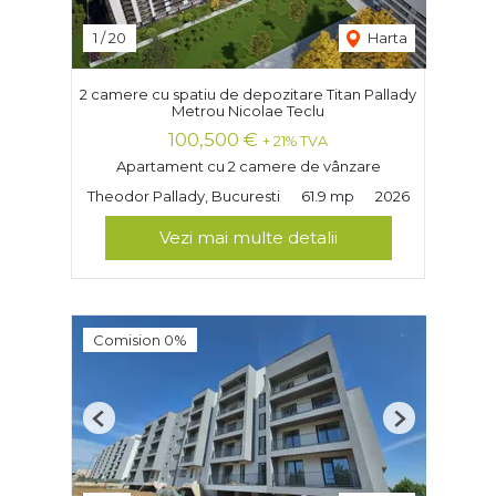
1
/
20
Harta
2 camere cu spatiu de depozitare Titan Pallady
Metrou Nicolae Teclu
100,500 €
+ 21% TVA
Apartament cu 2 camere de vânzare
Theodor Pallady, Bucuresti
61.9 mp
2026
Vezi mai multe detalii
Comision 0%
Previous
Next