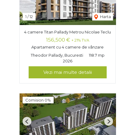
1
/
12
Harta
4 camere Titan Pallady Metrou Nicolae Teclu
156,500 €
+ 21% TVA
Apartament cu 4 camere de vânzare
Theodor Pallady, Bucuresti
118.7 mp
2026
Vezi mai multe detalii
Comision 0%
Previous
Next