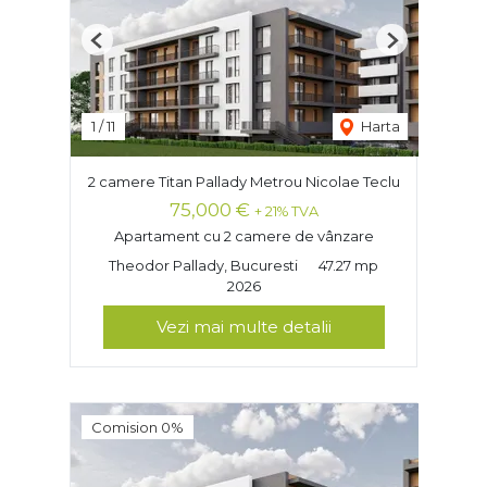
Previous
Next
1
/
11
Harta
2 camere Titan Pallady Metrou Nicolae Teclu
75,000 €
+ 21% TVA
Apartament cu 2 camere de vânzare
Theodor Pallady, Bucuresti
47.27 mp
2026
Vezi mai multe detalii
Comision 0%