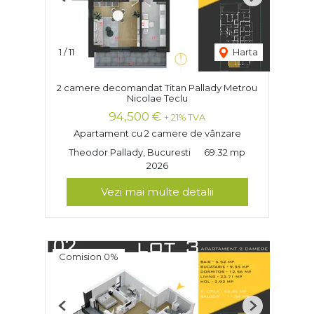
Previous
Next
1
/
11
Harta
2 camere decomandat Titan Pallady Metrou
Nicolae Teclu
94,500 €
+ 21% TVA
Apartament cu 2 camere de vânzare
Theodor Pallady, Bucuresti
69.32 mp
2026
Vezi mai multe detalii
Comision 0%
Previous
Next