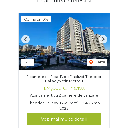
Te-ar putea interesa și:
Comision 0%
Previous
Next
1
/
19
Harta
2 camere cu 2 bai Bloc Finalizat Theodor
Pallady 7min Metrou
124,000 €
+ 21% TVA
Apartament cu 2 camere de vânzare
Theodor Pallady, Bucuresti
94.23 mp
2025
Vezi mai multe detalii