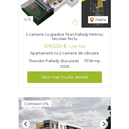
1
/
11
Harta
2 camere cu gradina Titan Pallady Metrou
Nicolae Teclu
109,500 €
+ 21% TVA
Apartament cu 2 camere de vânzare
Theodor Pallady, Bucuresti
117.18 mp
2026
Vezi mai multe detalii
Comision 0%
Previous
Next