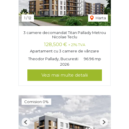
1
/
12
Harta
3 camere decomandat Titan Pallady Metrou
Nicolae Teclu
128,500 €
+ 21% TVA
Apartament cu 3 camere de vânzare
Theodor Pallady, Bucuresti
96.96 mp
2026
Vezi mai multe detalii
Comision 0%
Previous
Next