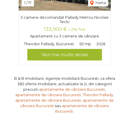
1
/
17
Harta
3 camere decomandat Pallady Metrou Nicolae
Teclu
133,900 €
+ 21% TVA
Apartament cu 3 camere de vânzare
Theodor Pallady, Bucuresti
92 mp
2026
Vezi mai multe detalii
B & B Imobiliare, Agenție imobiliară Bucuresti, va ofera
382 oferte imobiliare, actualizate la zi, din categorii
precum
apartamente de vânzare Bucuresti
,
apartamente de vânzare Bucuresti, Theodor Pallady
,
apartamente de vânzare Bucuresti
,
apartamente de
vânzare Bucuresti
sau
apartamente de vânzare
Bucuresti
.