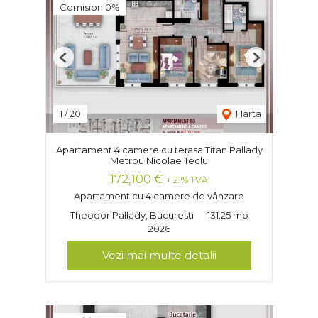
Comision 0%
Previous
Next
1
/
20
Harta
Apartament 4 camere cu terasa Titan Pallady
Metrou Nicolae Teclu
172,100 €
+ 21% TVA
Apartament cu 4 camere de vânzare
Theodor Pallady, Bucuresti
131.25 mp
2026
Vezi mai multe detalii