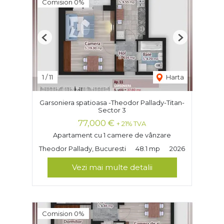
Comision 0%
Previous
Next
1
/
11
Harta
Garsoniera spatioasa -Theodor Pallady-Titan-
Sector 3
77,000 €
+ 21% TVA
Apartament cu 1 camere de vânzare
Theodor Pallady, Bucuresti
48.1 mp
2026
Vezi mai multe detalii
Comision 0%