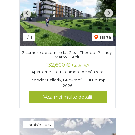
Previous
Next
1
/
11
Harta
3 camere decomandat-2 bai-Theodor Pallady-
Metrou Teclu
132,600 €
+ 21% TVA
Apartament cu 3 camere de vânzare
Theodor Pallady, Bucuresti
88.35 mp
2026
Vezi mai multe detalii
Comision 0%