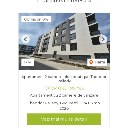
Te-ar putea interesa și:
Comision 0%
Previous
Next
1
/
14
Harta
Apartament 2 camere bloc boutique Theodor
Pallady
101,040 €
+ 21% TVA
Apartament cu 2 camere de vânzare
Theodor Pallady, Bucuresti
74.83 mp
2026
Vezi mai multe detalii