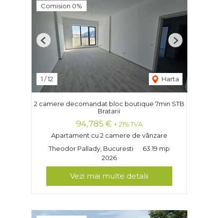
Comision 0%
Previous
Next
1
/
12
Harta
2 camere decomandat bloc boutique 7min STB
Bratarii
94,785 €
+ 21% TVA
Apartament cu 2 camere de vânzare
Theodor Pallady, Bucuresti
63.19 mp
2026
Vezi mai multe detalii