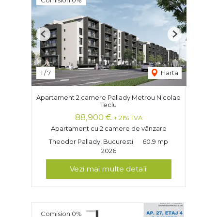
Previous
Next
1
/
7
Harta
Apartament 2 camere Pallady Metrou Nicolae
Teclu
88,900 €
+ 21% TVA
Apartament cu 2 camere de vânzare
Theodor Pallady, Bucuresti
60.9 mp
2026
Vezi mai multe detalii
Comision 0%