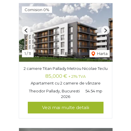
Comision 0%
Previous
Next
1
/
11
Harta
2 camere Titan Pallady Metrou Nicolae Teclu
85,000 €
+ 21% TVA
Apartament cu 2 camere de vânzare
Theodor Pallady, Bucuresti
54.54 mp
2026
Vezi mai multe detalii