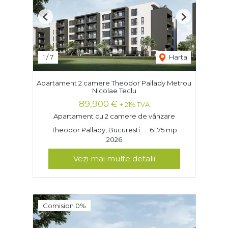
Previous
Next
1
/
7
Harta
Apartament 2 camere Theodor Pallady Metrou
Nicolae Teclu
89,900 €
+ 21% TVA
Apartament cu 2 camere de vânzare
Theodor Pallady, Bucuresti
61.75 mp
2026
Vezi mai multe detalii
Comision 0%