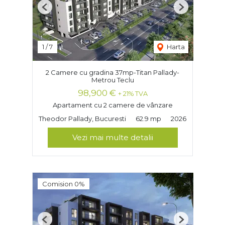
Previous
Next
1
/
7
Harta
2 Camere cu gradina 37mp-Titan Pallady-
Metrou Teclu
98,900 €
+ 21% TVA
Apartament cu 2 camere de vânzare
Theodor Pallady, Bucuresti
62.9 mp
2026
Vezi mai multe detalii
Comision 0%
Previous
Next