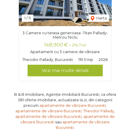
1
/
11
Harta
3 Camere cu terasa generoasa -Titan Pallady-
Metrou Teclu
148,900 €
+ 21% TVA
Apartament cu 3 camere de vânzare
Theodor Pallady, Bucuresti
119.5 mp
2026
Vezi mai multe detalii
B & B Imobiliare, Agenție imobiliară Bucuresti, va ofera
381 oferte imobiliare, actualizate la zi, din categorii
precum
apartamente de vânzare Bucuresti
,
apartamente de vânzare Bucuresti, Theodor Pallady
,
apartamente de vânzare Bucuresti
,
apartamente de
vânzare Bucuresti
sau
apartamente de vânzare
Bucuresti
.