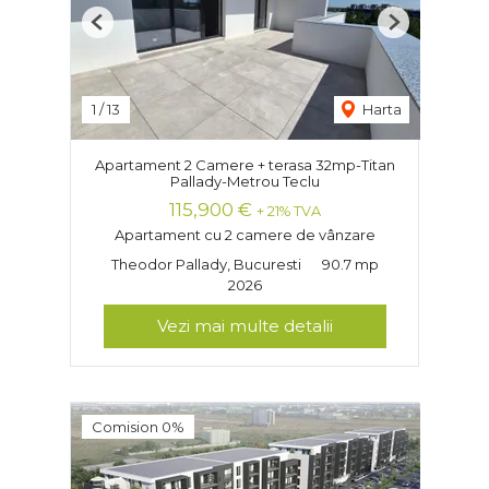
Previous
Next
1
/
13
Harta
Apartament 2 Camere + terasa 32mp-Titan
Pallady-Metrou Teclu
115,900 €
+ 21% TVA
Apartament cu 2 camere de vânzare
Theodor Pallady, Bucuresti
90.7 mp
2026
Vezi mai multe detalii
Comision 0%