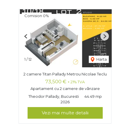
Comision 0%
Previous
Next
1
/
12
Harta
2 camere Titan Pallady Metrou Nicolae Teclu
73,500 €
+ 21% TVA
Apartament cu 2 camere de vânzare
Theodor Pallady, Bucuresti
44.49 mp
2026
Vezi mai multe detalii