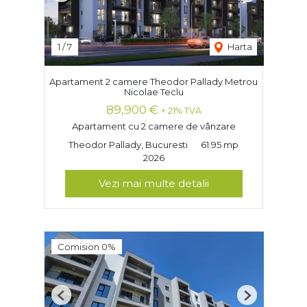
1
/
7
Harta
Apartament 2 camere Theodor Pallady Metrou
Nicolae Teclu
89,900 €
+ 21% TVA
Apartament cu 2 camere de vânzare
Theodor Pallady, Bucuresti
61.95 mp
2026
Vezi mai multe detalii
Comision 0%
Previous
Next