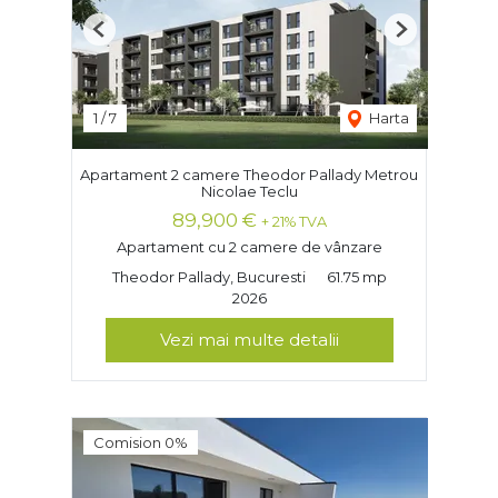
Previous
Next
1
/
7
Harta
Apartament 2 camere Theodor Pallady Metrou
Nicolae Teclu
89,900 €
+ 21% TVA
Apartament cu 2 camere de vânzare
Theodor Pallady, Bucuresti
61.75 mp
2026
Vezi mai multe detalii
Comision 0%