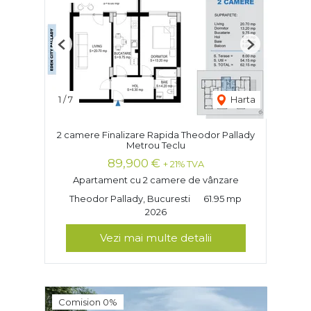
Previous
Next
1
/
7
Harta
2 camere Finalizare Rapida Theodor Pallady
Metrou Teclu
89,900 €
+ 21% TVA
Apartament cu 2 camere de vânzare
Theodor Pallady, Bucuresti
61.95 mp
2026
Vezi mai multe detalii
Comision 0%