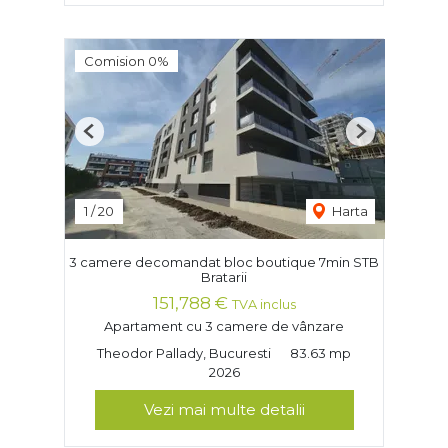
Comision 0%
Previous
Next
1
/
20
Harta
3 camere decomandat bloc boutique 7min STB
Bratarii
151,788 €
TVA inclus
Apartament cu 3 camere de vânzare
Theodor Pallady, Bucuresti
83.63 mp
2026
Vezi mai multe detalii