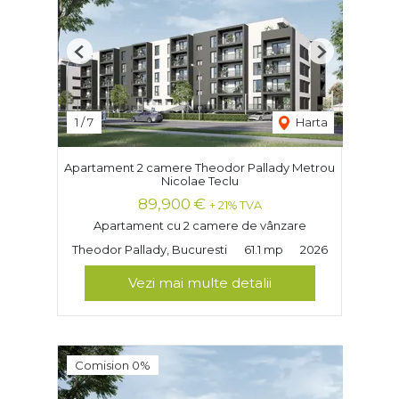
Previous
Next
1
/
7
Harta
Apartament 2 camere Theodor Pallady Metrou
Nicolae Teclu
89,900 €
+ 21% TVA
Apartament cu 2 camere de vânzare
Theodor Pallady, Bucuresti
61.1 mp
2026
Vezi mai multe detalii
Comision 0%