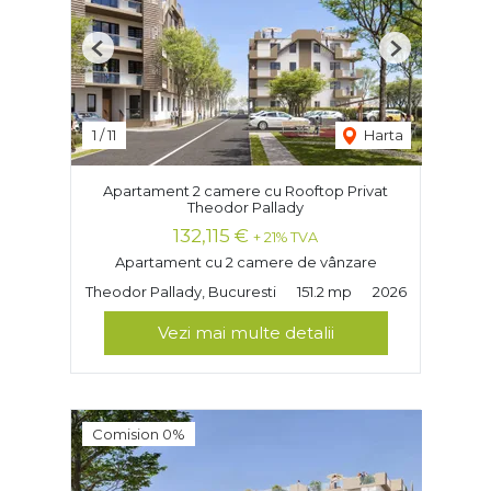
Previous
Next
1
/
11
Harta
Apartament 2 camere cu Rooftop Privat
Theodor Pallady
132,115 €
+ 21% TVA
Apartament cu 2 camere de vânzare
Theodor Pallady, Bucuresti
151.2 mp
2026
Vezi mai multe detalii
Comision 0%