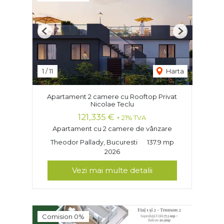
Previous
Next
1
/
11
Harta
Apartament 2 camere cu Rooftop Privat
Nicolae Teclu
121,335 €
+ 21% TVA
Apartament cu 2 camere de vânzare
Theodor Pallady, Bucuresti
137.9 mp
2026
Vezi mai multe detalii
Comision 0%