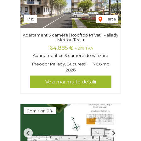
1
/
15
Harta
Apartament 3 camere | Rooftop Privat | Pallady
Metrou Teclu
164,885 €
+ 21% TVA
Apartament cu 3 camere de vânzare
Theodor Pallady, Bucuresti
176.6 mp
2026
Vezi mai multe detalii
Comision 0%
Previous
Next