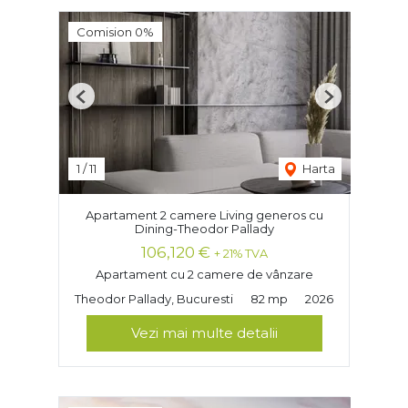
Comision 0%
Previous
Next
1
/
11
Harta
Apartament 2 camere Living generos cu
Dining-Theodor Pallady
106,120 €
+ 21% TVA
Apartament cu 2 camere de vânzare
Theodor Pallady, Bucuresti
82 mp
2026
Vezi mai multe detalii