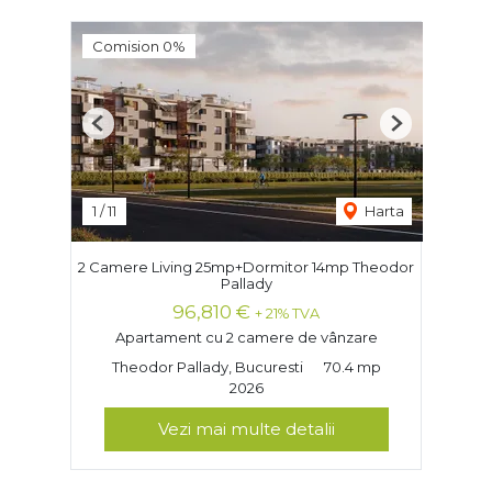
Comision 0%
Previous
Next
1
/
11
Harta
2 Camere Living 25mp+Dormitor 14mp Theodor
Pallady
96,810 €
+ 21% TVA
Apartament cu 2 camere de vânzare
Theodor Pallady, Bucuresti
70.4 mp
2026
Vezi mai multe detalii