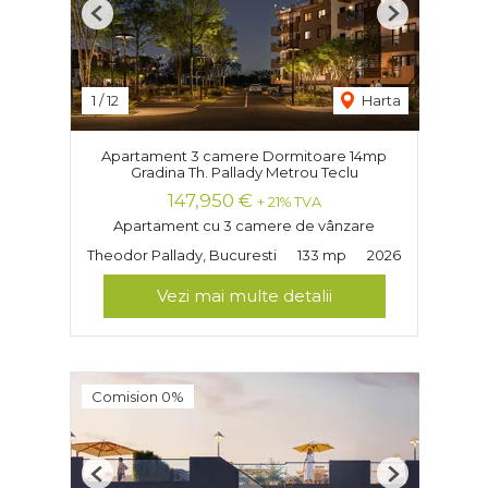
Previous
Next
1
/
12
Harta
Apartament 3 camere Dormitoare 14mp
Gradina Th. Pallady Metrou Teclu
147,950 €
+ 21% TVA
Apartament cu 3 camere de vânzare
Theodor Pallady, Bucuresti
133 mp
2026
Vezi mai multe detalii
Comision 0%
Previous
Next