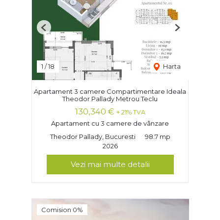
Previous
Next
1
/
18
Harta
Apartament 3 camere Compartimentare Ideala
Theodor Pallady Metrou Teclu
130,340 €
+ 21% TVA
Apartament cu 3 camere de vânzare
Theodor Pallady, Bucuresti
98.7 mp
2026
Vezi mai multe detalii
Comision 0%