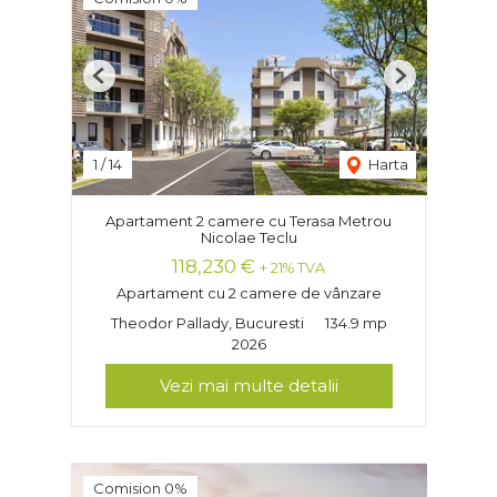
Previous
Next
1
/
14
Harta
Apartament 2 camere cu Terasa Metrou
Nicolae Teclu
118,230 €
+ 21% TVA
Apartament cu 2 camere de vânzare
Theodor Pallady, Bucuresti
134.9 mp
2026
Vezi mai multe detalii
Comision 0%