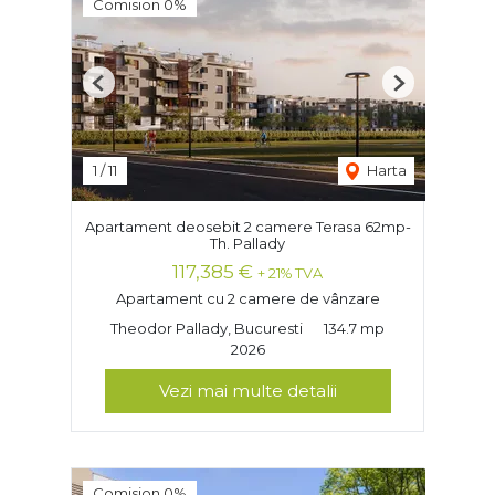
Comision 0%
Previous
Next
1
/
11
Harta
Apartament deosebit 2 camere Terasa 62mp-
Th. Pallady
117,385 €
+ 21% TVA
Apartament cu 2 camere de vânzare
Theodor Pallady, Bucuresti
134.7 mp
2026
Vezi mai multe detalii
Comision 0%