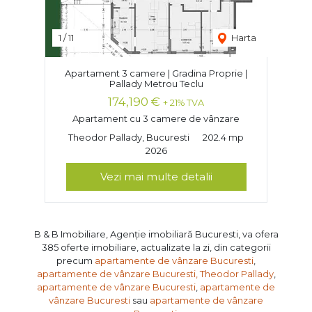
1
/
11
Harta
Apartament 3 camere | Gradina Proprie |
Pallady Metrou Teclu
174,190 €
+ 21% TVA
Apartament cu 3 camere de vânzare
Theodor Pallady, Bucuresti
202.4 mp
2026
Vezi mai multe detalii
B & B Imobiliare, Agenție imobiliară Bucuresti, va ofera
385 oferte imobiliare, actualizate la zi, din categorii
precum
apartamente de vânzare Bucuresti
,
apartamente de vânzare Bucuresti, Theodor Pallady
,
apartamente de vânzare Bucuresti
,
apartamente de
vânzare Bucuresti
sau
apartamente de vânzare