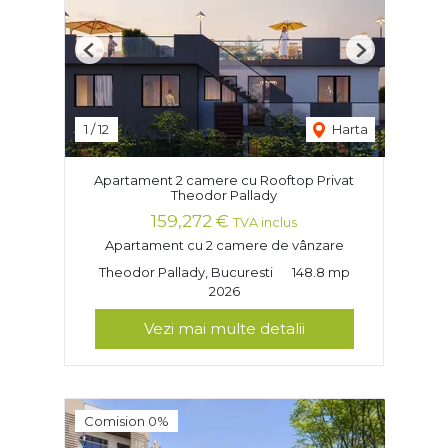
Previous
Next
1
/
12
Harta
Apartament 2 camere cu Rooftop Privat
Theodor Pallady
159,272 €
TVA inclus
Apartament cu 2 camere de vânzare
Theodor Pallady, Bucuresti
148.8 mp
2026
Vezi mai multe detalii
Comision 0%