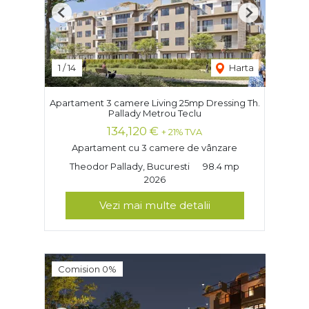
Previous
Next
1
/
14
Harta
Apartament 3 camere Living 25mp Dressing Th.
Pallady Metrou Teclu
134,120 €
+ 21% TVA
Apartament cu 3 camere de vânzare
Theodor Pallady, Bucuresti
98.4 mp
2026
Vezi mai multe detalii
Comision 0%