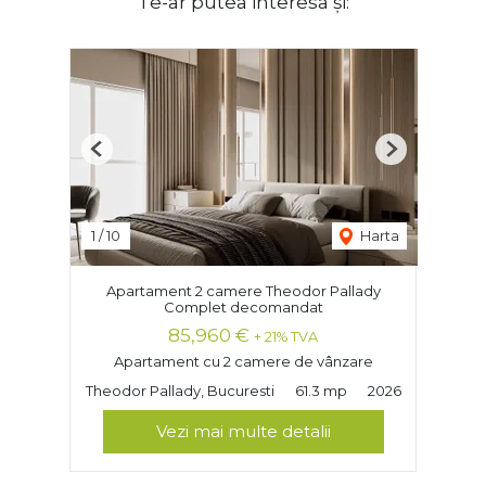
Te-ar putea interesa și:
Previous
Next
1
/
10
Harta
Apartament 2 camere Theodor Pallady
Complet decomandat
85,960 €
+ 21% TVA
Apartament cu 2 camere de vânzare
Theodor Pallady, Bucuresti
61.3 mp
2026
Vezi mai multe detalii