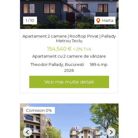
1
/
10
Harta
Apartament 2 camere | Rooftop Privat | Pallady
Metrou Teclu
154,540 €
+ 21% TVA
Apartament cu 2 camere de vânzare
Theodor Pallady, Bucuresti
189.4 mp
2026
Vezi mai multe detalii
Comision 0%
Previous
Next