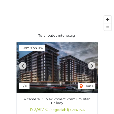
Te-ar putea interesa și:
Comision 0%
Previous
Next
1
/
8
Harta
4 camere Duplex Proiect Premium Titan
Pallady
172,917 €
(negociabil) + 21% TVA