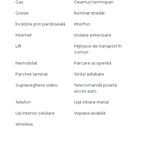
Gaz
Geamuri termopan
Gresie
Iluminat stradal
Încălzire prin pardoseală
Interfon
Internet
Izolație exterioară
Lift
Mijloace de transport în
comun
Nemobilat
Parcare acoperită
Parchet laminat
Străzi asfaltate
Supraveghere video
Telecomandă poartă
acces auto
Telefon
Ușă intrare metal
Uși interior celulare
Vopsea lavabilă
Wireless