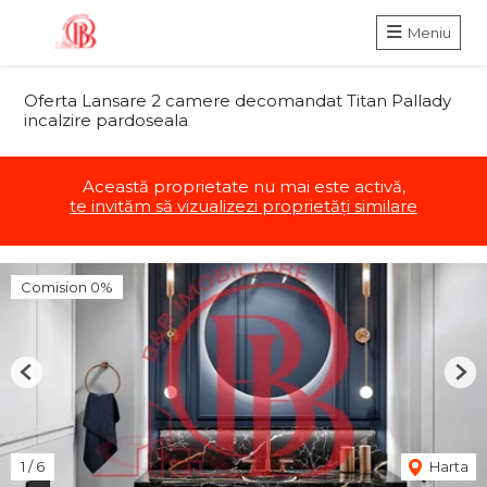
Meniu
Oferta Lansare 2 camere decomandat Titan Pallady
incalzire pardoseala
Această proprietate nu mai este activă,
te invităm să vizualizezi proprietăți similare
Comision 0%
Previous
Nex
1
/
6
Harta