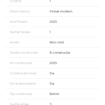
Confort
1
Nota: Imaginile sunt cu titlu de prezentare.
Stare interior
Finisat modern
Anul finisării
2025
Număr terase
1
Imobil
Bloc mixt
Stadiu construcție
În construcție
An construcție
2025
Construcție nouă
Da
De la dezvoltator
Da
Tip construcție
Beton
Număr etaje
3