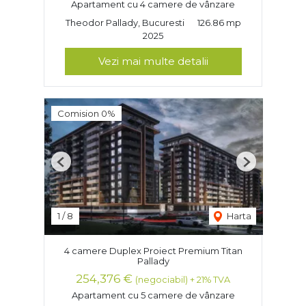
Apartament cu 4 camere de vânzare
Theodor Pallady, Bucuresti
126.86 mp
2025
Vezi mai multe detalii
Comision 0%
Previous
Next
1
/
8
Harta
4 camere Duplex Proiect Premium Titan
Pallady
254,376 €
(negociabil) + 21% TVA
Apartament cu 5 camere de vânzare