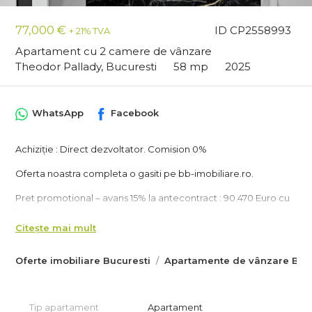
77,000 €
ID CP2558993
+ 21% TVA
Apartament cu 2 camere de vânzare
Theodor Pallady, Bucuresti
58 mp
2025
WhatsApp
Facebook
Achiziție : Direct dezvoltator. Comision 0%
Oferta noastra completa o gasiti pe bb-imobiliare.ro.
Pret promotional – avans 15% la antecontract : 90.470 Euro cu
tva inclus .
Pret promotional – avans 50% la antecontract : 87.200 Euro cu
Citește mai mult
tva inclus .
Pret promotional – avans 90% la antecontract : 83.930 Euro cu
Oferte imobiliare Bucuresti
Apartamente de vânzare Bucu
tva inclus .
Apartamentul este amplasat la aproximativ 15 minute de
metrou Nicolae Teclu . In proximitate gasim : gradinite, scoli,
Tip apartament
Apartament