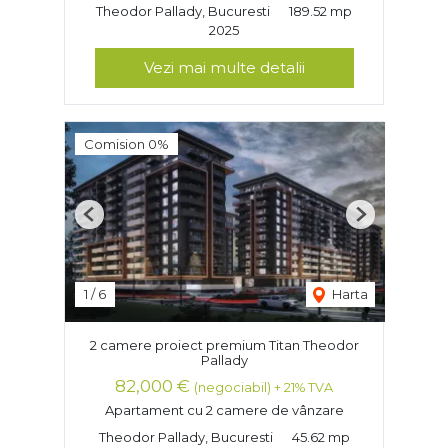
Theodor Pallady, Bucuresti
189.52 mp
2025
Vezi mai multe detalii
Comision 0%
Previous
Next
1
/
6
Harta
2 camere proiect premium Titan Theodor
Pallady
82,000 €
(negociabil) + 21% TVA
Apartament cu 2 camere de vânzare
Theodor Pallady, Bucuresti
45.62 mp