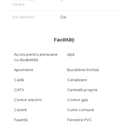
clădire
Are demisol
Da
Facilități
Acces pentru persoane
Apă
cu dizabilități
Apometre
Bucătărie închisă
Cadă
Canalizare
CATV
Centrală proprie
Contor electric
Contor gaz
Curent
Curte comună
Faianță
Ferestre PVC