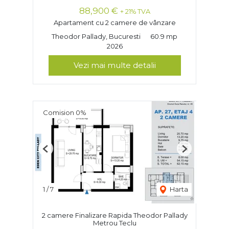
88,900 €
+ 21% TVA
Apartament cu 2 camere de vânzare
Theodor Pallady, Bucuresti
60.9 mp
2026
Vezi mai multe detalii
Comision 0%
Previous
Next
1
/
7
Harta
2 camere Finalizare Rapida Theodor Pallady
Metrou Teclu