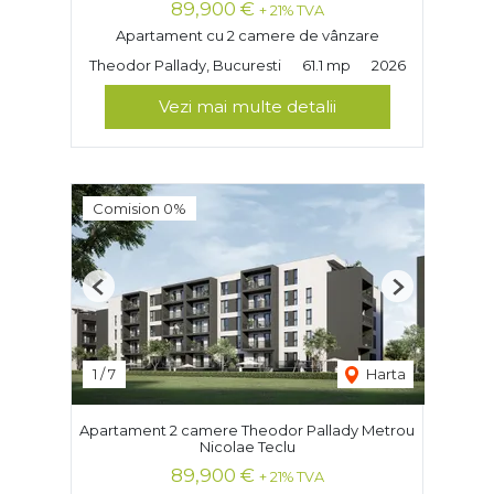
89,900 €
+ 21% TVA
Apartament cu 2 camere de vânzare
Theodor Pallady, Bucuresti
61.1 mp
2026
Vezi mai multe detalii
Comision 0%
Previous
Next
1
/
7
Harta
Apartament 2 camere Theodor Pallady Metrou
Nicolae Teclu
89,900 €
+ 21% TVA