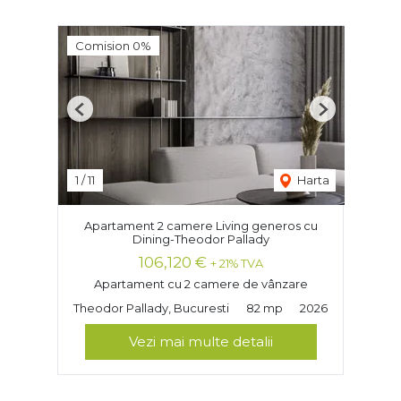
Comision 0%
Previous
Next
1
/
11
Harta
Apartament 2 camere Living generos cu
Dining-Theodor Pallady
106,120 €
+ 21% TVA
Apartament cu 2 camere de vânzare
Theodor Pallady, Bucuresti
82 mp
2026
Vezi mai multe detalii