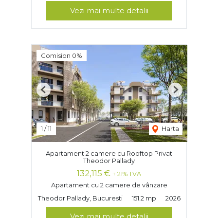
Vezi mai multe detalii
Comision 0%
Previous
Next
1
/
11
Harta
Apartament 2 camere cu Rooftop Privat
Theodor Pallady
132,115 €
+ 21% TVA
Apartament cu 2 camere de vânzare
Theodor Pallady, Bucuresti
151.2 mp
2026
Vezi mai multe detalii