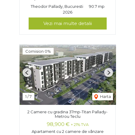
Theodor Pallady, Bucuresti
90.7 mp
2026
Vezi mai multe detalii
Comision 0%
Previous
Next
1
/
7
Harta
2 Camere cu gradina 37mp-Titan Pallady-
Metrou Teclu
98,900 €
+ 21% TVA
Apartament cu 2 camere de vânzare