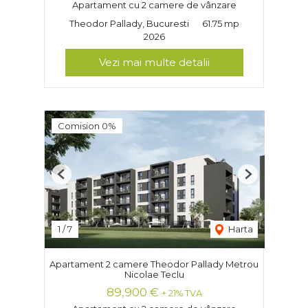
Apartament cu 2 camere de vânzare
Theodor Pallady, Bucuresti
61.75 mp
2026
Vezi mai multe detalii
Comision 0%
Previous
Next
1
/
7
Harta
Apartament 2 camere Theodor Pallady Metrou
Nicolae Teclu
89,900 €
+ 21% TVA