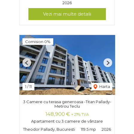
2026
Vezi mai multe detalii
Comision 0%
Previous
Next
1
/
11
Harta
3 Camere cu terasa generoasa -Titan Pallady-
Metrou Teclu
148,900 €
+ 21% TVA
Apartament cu 3 camere de vânzare
Theodor Pallady, Bucuresti
119.5 mp
2026