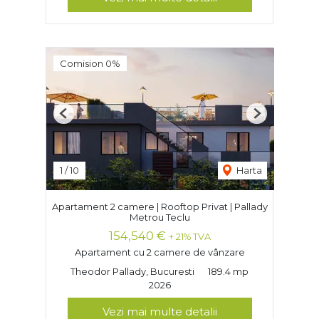
Comision 0%
Previous
Next
1
/
10
Harta
Apartament 2 camere | Rooftop Privat | Pallady
Metrou Teclu
154,540 €
+ 21% TVA
Apartament cu 2 camere de vânzare
Theodor Pallady, Bucuresti
189.4 mp
2026
Vezi mai multe detalii