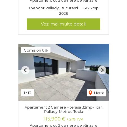
Apartament cu 2 camere de vânzare
Theodor Pallady, Bucuresti
61.75 mp
2026
Vezi mai multe detalii
Comision 0%
Previous
Next
1
/
13
Harta
Apartament 2 Camere + terasa 32mp-Titan
Pallady-Metrou Teclu
115,900 €
+ 21% TVA
Apartament cu 2 camere de vânzare