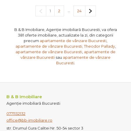
Pagina anterioară
...
Pagina următoare
1
2
24
B & B Imobiliare, Agenție imobiliară Bucuresti, va ofera
381 oferte imobiliare, actualizate la zi, din categorii
precum
apartamente de vânzare Bucuresti
,
apartamente de vânzare Bucuresti, Theodor Pallady
,
apartamente de vânzare Bucuresti
,
apartamente de
vânzare Bucuresti
sau
apartamente de vânzare
Bucuresti
.
B & B Imobiliare
Agenție imobiliară Bucuresti
0771132132
office@bb-imobiliare.ro
str. Drumul Gura Calitei Nr. 50-54 sector 3