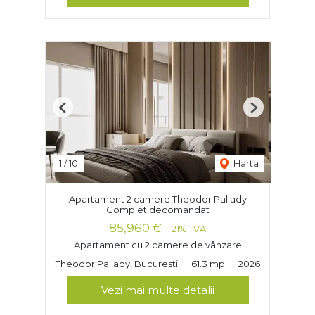
Previous
Next
1
/
10
Harta
Apartament 2 camere Theodor Pallady
Complet decomandat
85,960 €
+ 21% TVA
Apartament cu 2 camere de vânzare
Theodor Pallady, Bucuresti
61.3 mp
2026
Vezi mai multe detalii