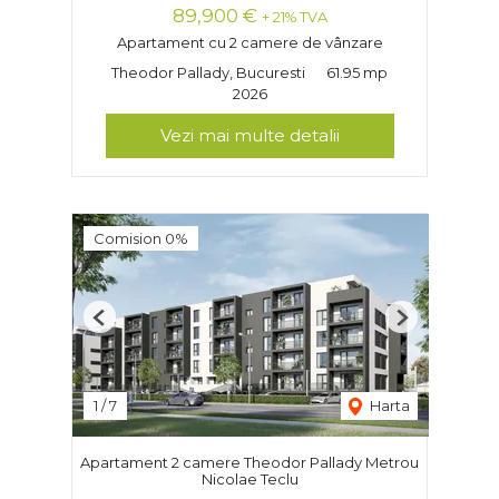
89,900 €
+ 21% TVA
Apartament cu 2 camere de vânzare
Theodor Pallady, Bucuresti
61.95 mp
2026
Vezi mai multe detalii
Comision 0%
Previous
Next
1
/
7
Harta
Apartament 2 camere Theodor Pallady Metrou
Nicolae Teclu