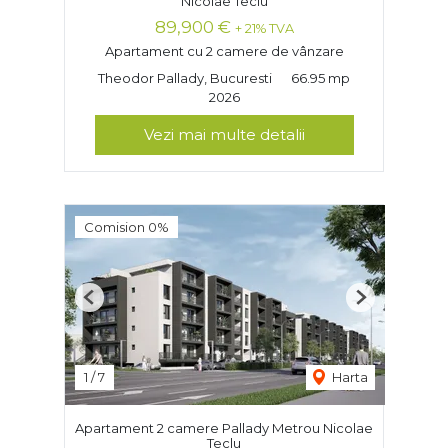
Nicolae Teclu
89,900 €
+ 21% TVA
Apartament cu 2 camere de vânzare
Theodor Pallady, Bucuresti
66.95 mp
2026
Vezi mai multe detalii
Comision 0%
Previous
Next
1
/
7
Harta
Apartament 2 camere Pallady Metrou Nicolae
Teclu