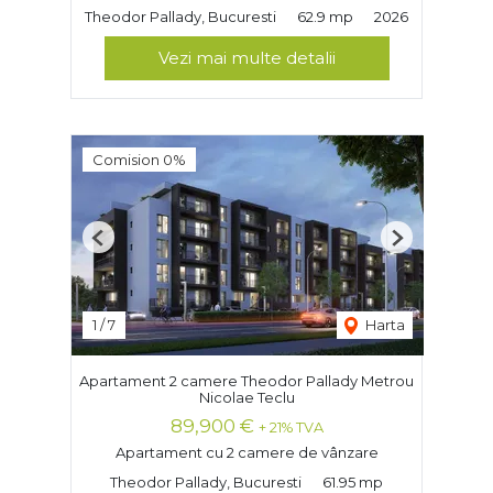
Theodor Pallady, Bucuresti
62.9 mp
2026
Vezi mai multe detalii
Comision 0%
Previous
Next
1
/
7
Harta
Apartament 2 camere Theodor Pallady Metrou
Nicolae Teclu
89,900 €
+ 21% TVA
Apartament cu 2 camere de vânzare
Theodor Pallady, Bucuresti
61.95 mp