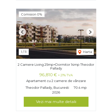
Comision 0%
Previous
Next
1
/
11
Harta
2 Camere Living 25mp+Dormitor 14mp Theodor
Pallady
96,810 €
+ 21% TVA
Apartament cu 2 camere de vânzare
Theodor Pallady, Bucuresti
70.4 mp
2026
Vezi mai multe detalii