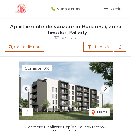
Sună acum
Meniu
Apartamente de vânzare în Bucuresti, zona
Theodor Pallady
351 rezultate
Caută din nou
Filtrează
Comision 0%
Previous
Next
1
/
7
Harta
2 camere Finalizare Rapida Pallady Metrou