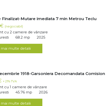
 Finalizat-Mutare imediata 7 min Metrou Teclu
 €
(negociabil)
t cu 2 camere de vânzare
uresti
68.2 mp
2025
 mai multe detalii
Decembrie 1918-Garsoniera Decomandata Comision
 €
+ 21% TVA
t cu 1 camere de vânzare
uresti
45.76 mp
2026
 mai multe detalii