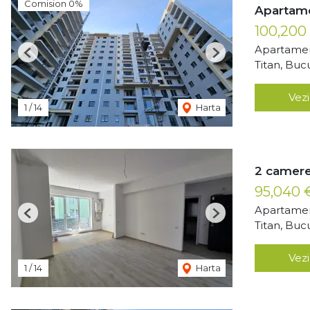
Comision 0%
Apartame
100,200
Apartamen
Previous
Next
Titan, Buc
Vezi
1
/
14
Harta
2 camere
95,040
Apartamen
Previous
Next
Titan, Buc
Vezi
1
/
14
Harta