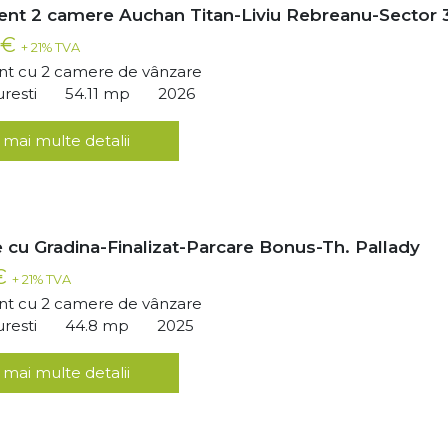
nt 2 camere Auchan Titan-Liviu Rebreanu-Sector 
 €
+ 21% TVA
t cu 2 camere de vânzare
uresti
54.11 mp
2026
 mai multe detalii
 cu Gradina-Finalizat-Parcare Bonus-Th. Pallady
 €
+ 21% TVA
t cu 2 camere de vânzare
uresti
44.8 mp
2025
 mai multe detalii