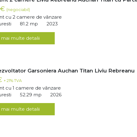
 €
(negociabil)
t cu 2 camere de vânzare
uresti
81.2 mp
2023
 mai multe detalii
ezvoltator Garsoniera Auchan Titan Liviu Rebreanu
 €
+ 21% TVA
t cu 1 camere de vânzare
uresti
52.29 mp
2026
 mai multe detalii