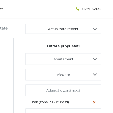
ct
0771132132
ltate
Actualizate recent
Filtrare proprietăți
Apartament
Vânzare
Titan (zonă în Bucuresti)