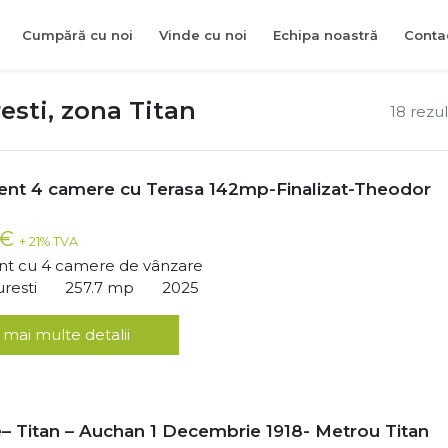
Cumpără cu noi
Vinde cu noi
Echipa noastră
Conta
sti, zona Titan
18 rezu
nt 4 camere cu Terasa 142mp-Finalizat-Theodor
 €
+ 21% TVA
t cu 4 camere de vânzare
uresti
257.7 mp
2025
 mai multe detalii
– Titan – Auchan 1 Decembrie 1918- Metrou Titan