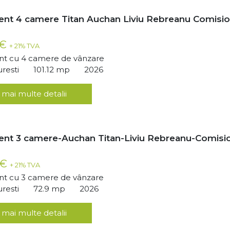
nt 4 camere Titan Auchan Liviu Rebreanu Comisi
 €
+ 21% TVA
t cu 4 camere de vânzare
uresti
101.12 mp
2026
 mai multe detalii
nt 3 camere-Auchan Titan-Liviu Rebreanu-Comisi
 €
+ 21% TVA
t cu 3 camere de vânzare
uresti
72.9 mp
2026
 mai multe detalii