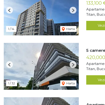
133,100
Apartamen
Previous
Next
Titan, Buc
Vezi
1
/
14
Harta
5 camere 
420,00
Apartamen
Previous
Next
Titan, Buc
Vezi
1
/
32
Harta
Apartame