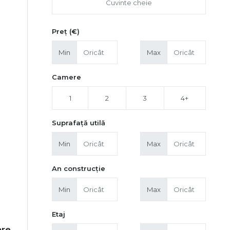
Preț (€)
Min
Max
Camere
1
2
3
4+
Suprafață utilă
Min
Max
An construcție
Min
Max
Etaj
are