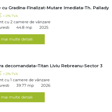
 cu Gradina-Finalizat-Mutare Imediata-Th. Pallady
 €
+ 21% TVA
t cu 2 camere de vânzare
uresti
44.8 mp
2025
 mai multe detalii
ra decomandata–Titan Liviu Rebreanu-Sector 3
 €
+ 21% TVA
t cu 1 camere de vânzare
uresti
39.77 mp
2026
 mai multe detalii