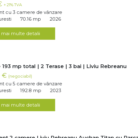
 €
+ 21% TVA
t cu 3 camere de vânzare
uresti
70.16 mp
2026
 mai multe detalii
193 mp total | 2 Terase | 3 bai | Liviu Rebreanu
0 €
(negociabil)
t cu 5 camere de vânzare
uresti
192.8 mp
2023
 mai multe detalii
nt 2 camere Liviu Rebreanu Auchan Titan cu Parc