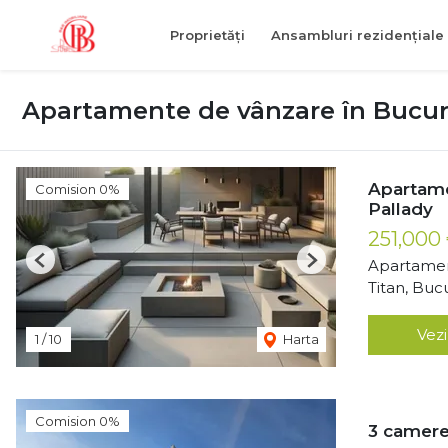
Proprietăți
Ansambluri rezidențiale
Apartamente de vânzare în Bucure
Apartame
Comision 0%
Pallady
251,000
Apartamen
Previous
Next
Titan, Buc
Vezi
1
/
10
Harta
Comision 0%
3 camere