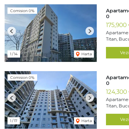
Apartame
Comision 0%
0
175,900
Apartamen
Previous
Next
Titan, Buc
Vezi
1
/
14
Harta
Apartame
Comision 0%
0
124,300
Apartamen
Previous
Next
Titan, Buc
Vezi
1
/
17
Harta