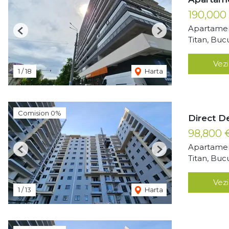
190,000
Apartamen
Previous
Next
Titan, Buc
Vezi
1
/
18
Harta
Comision 0%
Direct D
98,800
Apartamen
Previous
Next
Titan, Buc
Vezi
1
/
13
Harta