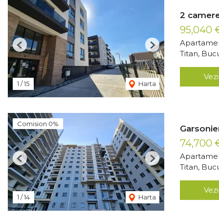
2 camere
95,040
Apartamen
Previous
Next
Titan, Buc
Vezi
1
/
15
Harta
Comision 0%
Garsonie
74,700
Apartamen
Previous
Next
Titan, Buc
Vezi
1
/
14
Harta