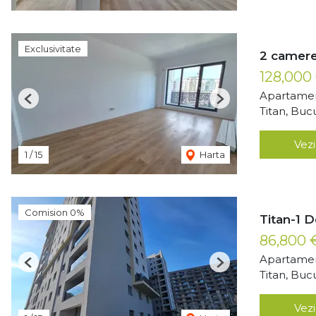
Exclusivitate
2 camere
128,000
Apartamen
Previous
Next
Titan, Buc
Vezi
1
/
15
Harta
Comision 0%
Titan-1 
86,800
Apartamen
Previous
Next
Titan, Buc
Vezi