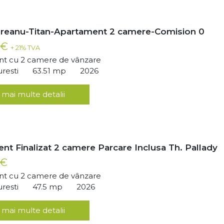
breanu-Titan-Apartament 2 camere-Comision 0
 €
+ 21% TVA
t cu 2 camere de vânzare
uresti
63.51 mp
2026
 mai multe detalii
nt Finalizat 2 camere Parcare Inclusa Th. Pallady
 €
t cu 2 camere de vânzare
uresti
47.5 mp
2026
 mai multe detalii