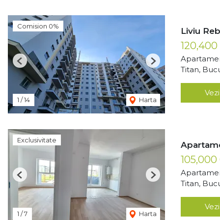
Comision 0%
Liviu Re
120,400
Apartamen
Previous
Next
Titan, Buc
Vezi
1
/
14
Harta
Exclusivitate
Apartame
105,000
Apartamen
Previous
Next
Titan, Buc
Vezi
1
/
7
Harta