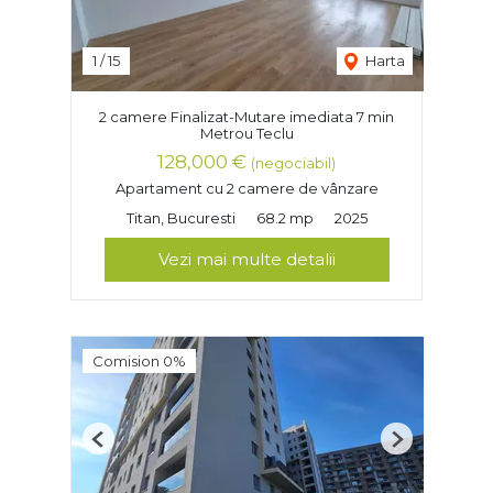
1
/
15
Harta
2 camere Finalizat-Mutare imediata 7 min
Metrou Teclu
128,000 €
(negociabil)
Apartament cu 2 camere de vânzare
Titan, Bucuresti
68.2 mp
2025
Vezi mai multe detalii
Comision 0%
Previous
Next