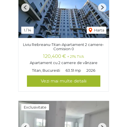
Previous
Next
1
/
14
Harta
Liviu Rebreanu-Titan-Apartament 2 camere-
Comision 0
120,400 €
+ 21% TVA
Apartament cu 2 camere de vânzare
Titan, Bucuresti
63.51 mp
2026
Vezi mai multe detalii
Exclusivitate