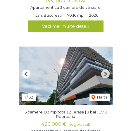
133,100 €
+ 21% TVA
Apartament cu 3 camere de vânzare
Titan, Bucuresti
70.16 mp
2026
Vezi mai multe detalii
Previous
Next
1
/
32
Harta
5 camere 193 mp total | 2 Terase | 3 bai | Liviu
Rebreanu
420,000 €
(negociabil)