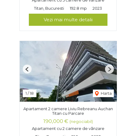
Apartament cu 5 camere de vânzare
Titan, Bucuresti
192.8 mp
2023
Vezi mai multe detalii
Previous
Next
1
/
18
Harta
Apartament 2 camere Liviu Rebreanu Auchan
Titan cu Parcare
190,000 €
(negociabil)
Apartament cu 2 camere de vânzare