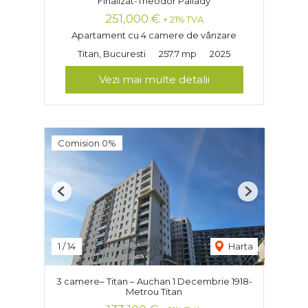
Finalizat-Theodor Pallady
251,000 €
+ 21% TVA
Apartament cu 4 camere de vânzare
Titan, Bucuresti
257.7 mp
2025
Vezi mai multe detalii
Comision 0%
Previous
Next
1
/
14
Harta
3 camere– Titan – Auchan 1 Decembrie 1918-
Metrou Titan