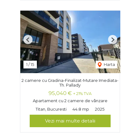
Previous
Next
1
/
15
Harta
2 camere cu Gradina-Finalizat-Mutare Imediata-
Th. Pallady
95,040 €
+ 21% TVA
Apartament cu 2 camere de vânzare
Titan, Bucuresti
44.8 mp
2025
Vezi mai multe detalii