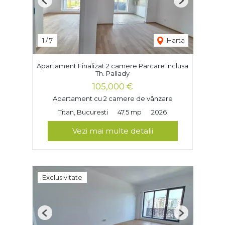
Previous
Next
1
/
7
Harta
Apartament Finalizat 2 camere Parcare Inclusa
Th. Pallady
105,000 €
Apartament cu 2 camere de vânzare
Titan, Bucuresti
47.5 mp
2026
Vezi mai multe detalii
Exclusivitate
Previous
Next