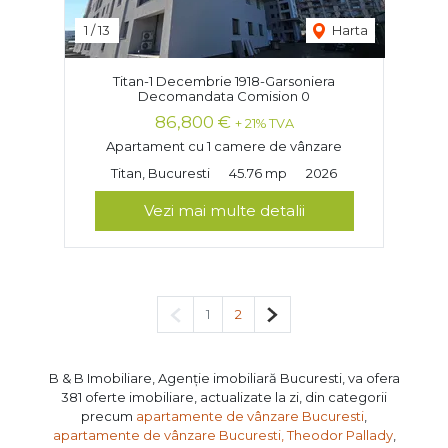
1
/
13
Harta
Titan-1 Decembrie 1918-Garsoniera
Decomandata Comision 0
86,800 €
+ 21% TVA
Apartament cu 1 camere de vânzare
Titan, Bucuresti
45.76 mp
2026
Vezi mai multe detalii
Pagina anterioară
Pagina următoare
1
2
B & B Imobiliare, Agenție imobiliară Bucuresti, va ofera
381 oferte imobiliare, actualizate la zi, din categorii
precum
apartamente de vânzare Bucuresti
,
apartamente de vânzare Bucuresti, Theodor Pallady
,