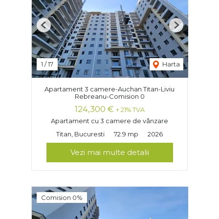
Previous
Next
1
/
17
Harta
Apartament 3 camere-Auchan Titan-Liviu
Rebreanu-Comision 0
124,300 €
+ 21% TVA
Apartament cu 3 camere de vânzare
Titan, Bucuresti
72.9 mp
2026
Vezi mai multe detalii
Comision 0%