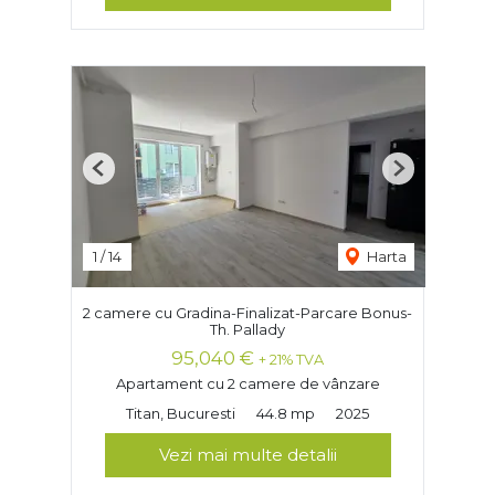
Previous
Next
1
/
14
Harta
2 camere cu Gradina-Finalizat-Parcare Bonus-
Th. Pallady
95,040 €
+ 21% TVA
Apartament cu 2 camere de vânzare
Titan, Bucuresti
44.8 mp
2025
Vezi mai multe detalii