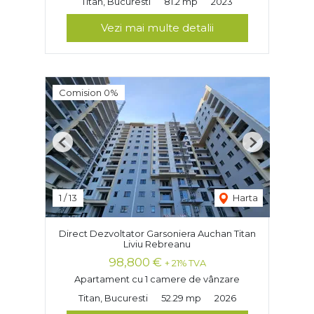
Titan, Bucuresti
81.2 mp
2023
Vezi mai multe detalii
Comision 0%
Previous
Next
1
/
13
Harta
Direct Dezvoltator Garsoniera Auchan Titan
Liviu Rebreanu
98,800 €
+ 21% TVA
Apartament cu 1 camere de vânzare
Titan, Bucuresti
52.29 mp
2026