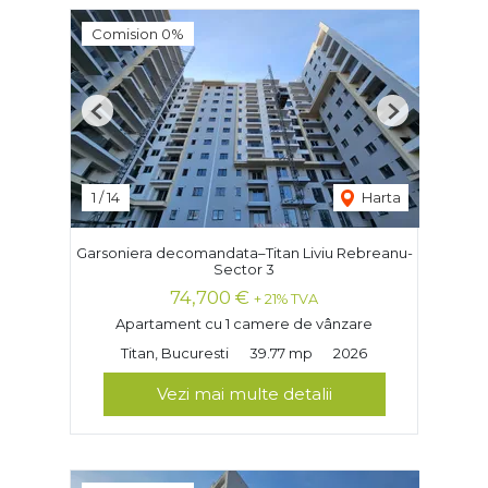
Comision 0%
Previous
Next
1
/
14
Harta
Garsoniera decomandata–Titan Liviu Rebreanu-
Sector 3
74,700 €
+ 21% TVA
Apartament cu 1 camere de vânzare
Titan, Bucuresti
39.77 mp
2026
Vezi mai multe detalii