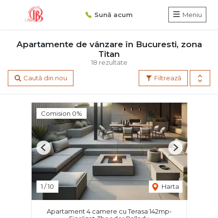
Sună acum
Meniu
Apartamente de vânzare în Bucuresti, zona
Titan
18 rezultate
Caută din nou
Filtrează
Comision 0%
Previous
Next
1
/
10
Harta
Apartament 4 camere cu Terasa 142mp-