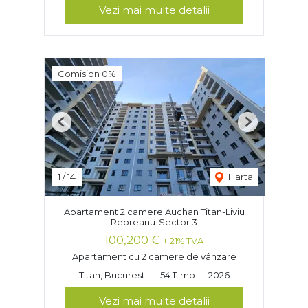
Vezi mai multe detalii
Comision 0%
Previous
Next
1
/
14
Harta
Apartament 2 camere Auchan Titan-Liviu
Rebreanu-Sector 3
100,200 €
+ 21% TVA
Apartament cu 2 camere de vânzare
Titan, Bucuresti
54.11 mp
2026
Vezi mai multe detalii