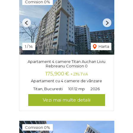
Comision 0%
Previous
Next
1
/
14
Harta
Apartament 4 camere Titan Auchan Liviu
Rebreanu Comision 0
175,900 €
+ 21% TVA
Apartament cu 4 camere de vânzare
Titan, Bucuresti
101.12 mp
2026
Vezi mai multe detalii
Comision 0%