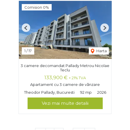
Comision 0%
Previous
Next
1
/
17
Harta
3 camere decomandat Pallady Metrou Nicolae
Teclu
133,900 €
+ 21% TVA
Apartament cu 3 camere de vânzare
Theodor Pallady, Bucuresti
92 mp
2026
Vezi mai multe detalii