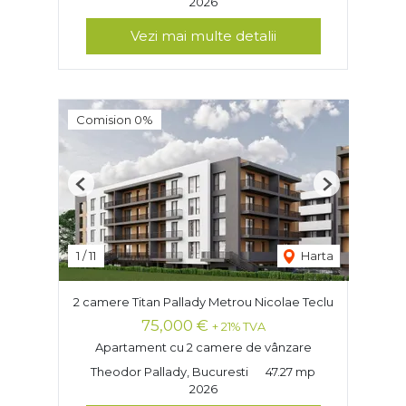
2026
Vezi mai multe detalii
Comision 0%
Previous
Next
1
/
11
Harta
2 camere Titan Pallady Metrou Nicolae Teclu
75,000 €
+ 21% TVA
Apartament cu 2 camere de vânzare
Theodor Pallady, Bucuresti
47.27 mp
2026