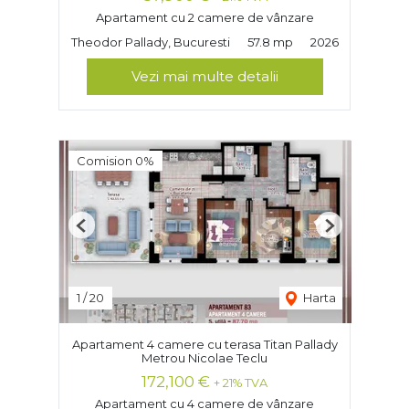
Apartament cu 2 camere de vânzare
Theodor Pallady, Bucuresti
57.8 mp
2026
Vezi mai multe detalii
Comision 0%
Previous
Next
1
/
20
Harta
Apartament 4 camere cu terasa Titan Pallady
Metrou Nicolae Teclu
172,100 €
+ 21% TVA
Apartament cu 4 camere de vânzare