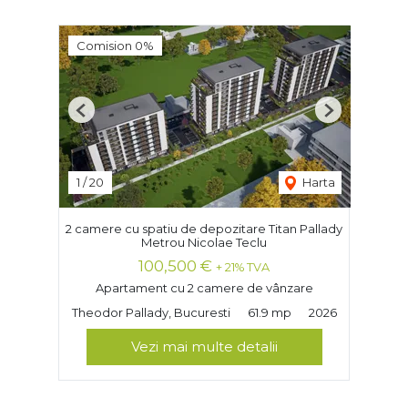
Comision 0%
Previous
Next
1
/
20
Harta
2 camere cu spatiu de depozitare Titan Pallady
Metrou Nicolae Teclu
100,500 €
+ 21% TVA
Apartament cu 2 camere de vânzare
Theodor Pallady, Bucuresti
61.9 mp
2026
Vezi mai multe detalii