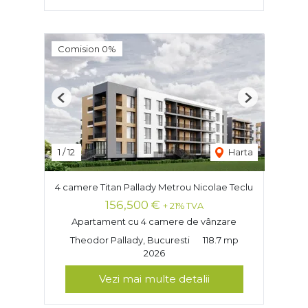
Comision 0%
Previous
Next
1
/
12
Harta
4 camere Titan Pallady Metrou Nicolae Teclu
156,500 €
+ 21% TVA
Apartament cu 4 camere de vânzare
Theodor Pallady, Bucuresti
118.7 mp
2026
Vezi mai multe detalii