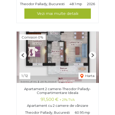
Theodor Pallady, Bucuresti
48.1 mp
2026
Vezi mai multe detalii
Comision 0%
Previous
Next
1
/
12
Harta
Apartament 2 camere-Theodor Pallady-
Compartimentare Ideala
91,500 €
+ 21% TVA
Apartament cu 2 camere de vânzare
Theodor Pallady, Bucuresti
60.95 mp