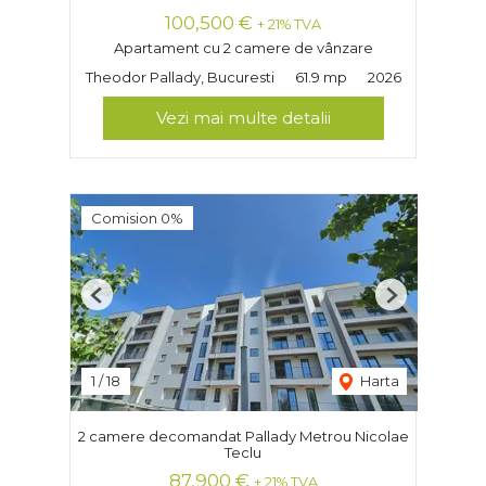
100,500 €
+ 21% TVA
Apartament cu 2 camere de vânzare
Theodor Pallady, Bucuresti
61.9 mp
2026
Vezi mai multe detalii
Comision 0%
Previous
Next
1
/
18
Harta
2 camere decomandat Pallady Metrou Nicolae
Teclu
87,900 €
+ 21% TVA