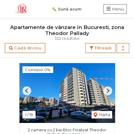
Sună acum
Meniu
Apartamente de vânzare în Bucuresti, zona
Theodor Pallady
352 rezultate
Caută din nou
Filtrează
Comision 0%
Previous
Next
1
/
19
Harta
2 camere cu 2 bai Bloc Finalizat Theodor