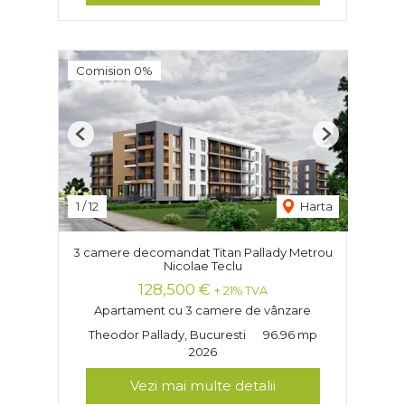
Comision 0%
Previous
Next
1
/
12
Harta
3 camere decomandat Titan Pallady Metrou
Nicolae Teclu
128,500 €
+ 21% TVA
Apartament cu 3 camere de vânzare
Theodor Pallady, Bucuresti
96.96 mp
2026
Vezi mai multe detalii