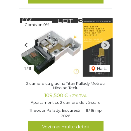
Comision 0%
Previous
Next
1
/
11
Harta
2 camere cu gradina Titan Pallady Metrou
Nicolae Teclu
109,500 €
+ 21% TVA
Apartament cu 2 camere de vânzare
Theodor Pallady, Bucuresti
117.18 mp
2026
Vezi mai multe detalii