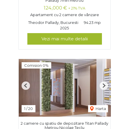
Pallady 7min Metrou
124,000 €
+ 21% TVA
Apartament cu 2 camere de vânzare
Theodor Pallady, Bucuresti
94.23 mp
2025
Vezi mai multe detalii
Comision 0%
Previous
Next
1
/
20
Harta
2 camere cu spatiu de depozitare Titan Pallady
Metrou Nicolae Teclu