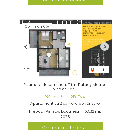
Comision 0%
Previous
Next
1
/
11
Harta
2 camere decomandat Titan Pallady Metrou
Nicolae Teclu
94,500 €
+ 21% TVA
Apartament cu 2 camere de vânzare
Theodor Pallady, Bucuresti
69.32 mp
2026
Vezi mai multe detalii