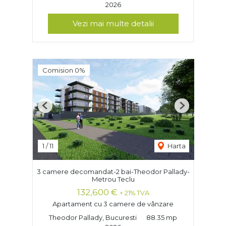
2026
Vezi mai multe detalii
Comision 0%
Previous
Next
1
/
11
Harta
3 camere decomandat-2 bai-Theodor Pallady-
Metrou Teclu
132,600 €
+ 21% TVA
Apartament cu 3 camere de vânzare
Theodor Pallady, Bucuresti
88.35 mp