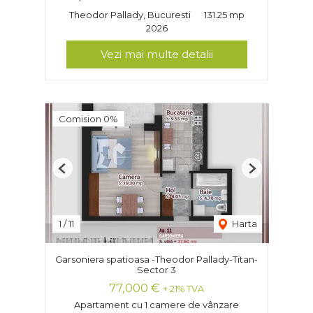
Theodor Pallady, Bucuresti
131.25 mp
2026
Vezi mai multe detalii
Comision 0%
Previous
Next
1
/
11
Harta
Garsoniera spatioasa -Theodor Pallady-Titan-
Sector 3
77,000 €
+ 21% TVA
Apartament cu 1 camere de vânzare