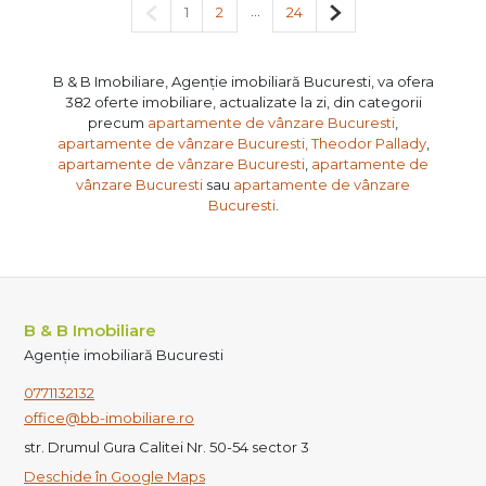
Pagina anterioară
...
Pagina următoare
1
2
24
B & B Imobiliare, Agenție imobiliară Bucuresti, va ofera
382 oferte imobiliare, actualizate la zi, din categorii
precum
apartamente de vânzare Bucuresti
,
apartamente de vânzare Bucuresti, Theodor Pallady
,
apartamente de vânzare Bucuresti
,
apartamente de
vânzare Bucuresti
sau
apartamente de vânzare
Bucuresti
.
B & B Imobiliare
Agenție imobiliară Bucuresti
0771132132
office@bb-imobiliare.ro
str. Drumul Gura Calitei Nr. 50-54 sector 3
Deschide în Google Maps