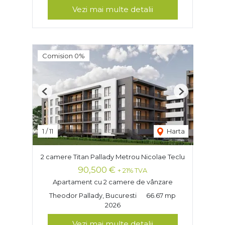
Vezi mai multe detalii
Comision 0%
Previous
Next
1
/
11
Harta
2 camere Titan Pallady Metrou Nicolae Teclu
90,500 €
+ 21% TVA
Apartament cu 2 camere de vânzare
Theodor Pallady, Bucuresti
66.67 mp
2026
Vezi mai multe detalii