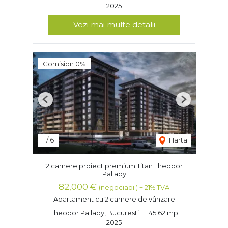
2025
Vezi mai multe detalii
Comision 0%
Previous
Next
1
/
6
Harta
2 camere proiect premium Titan Theodor
Pallady
82,000 €
(negociabil) + 21% TVA
Apartament cu 2 camere de vânzare
Theodor Pallady, Bucuresti
45.62 mp
2025