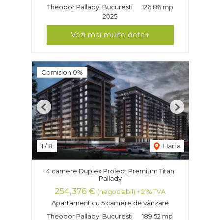
Theodor Pallady, Bucuresti
126.86 mp
2025
Vezi mai multe detalii
Comision 0%
Previous
Next
1
/
8
Harta
4 camere Duplex Proiect Premium Titan
Pallady
254,376 €
(negociabil) + 21% TVA
Apartament cu 5 camere de vânzare
Theodor Pallady, Bucuresti
189.52 mp