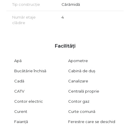
Tip construcție
Cărămidă
Număr etaje
4
clădire
Facilități
Apă
Apometre
Bucătărie închisă
Cabină de duș
Cadă
Canalizare
CATV
Centrală proprie
Contor electric
Contor gaz
Curent
Curte comună
Faianță
Ferestre care se deschid