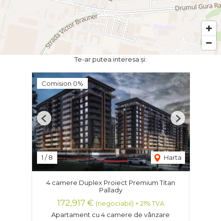
Te-ar putea interesa și:
Comision 0%
Previous
Next
1
/
8
Harta
4 camere Duplex Proiect Premium Titan
Pallady
172,917 €
(negociabil) + 21% TVA
Apartament cu 4 camere de vânzare