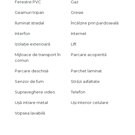
Ferestre PVC
Gaz
Geamuri tripan
Gresie
Iluminat stradal
Încălzire prin pardoseală
Interfon
Internet
Izolație exterioară
Lift
Mijloace de transport în
Parcare acoperită
comun
Parcare deschisă
Parchet laminat
Senzor de fum
Străzi asfaltate
Supraveghere video
Telefon
Ușă intrare metal
Uși interior celulare
Vopsea lavabilă