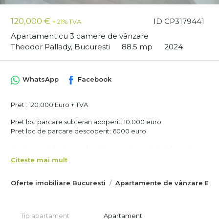
120,000 €
ID CP3179441
+ 21% TVA
Apartament cu 3 camere de vânzare
Theodor Pallady, Bucuresti
88.5 mp
2024
WhatsApp
Facebook
Pret : 120.000 Euro + TVA
Pret loc parcare subteran acoperit: 10.000 euro
Pret loc de parcare descoperit: 6000 euro
Apartamentul este amplasat in apropierea statiei de metrou
Nicolae Teclu si de mijloacele de transport in comun STB –
Citește mai mult
tramvai si autobuz. In proximitate gasim : gradinite, scoli,
parcuri, magazine si hipermarketuri : IKEA, Auchan, Lidl, Metro,
Oferte imobiliare Bucuresti
Apartamente de vânzare Bucu
Decathlon, JYSK, Mega Image, Dedeman, Leroy Merlin.
Imobilul face parte dintr-un ansamblu finalizat in anul 2024
Constructia imobilului este realizata pe cadre si plansee din
beton armat, Bransarea se realizeaza la toate utilitatile
Tip apartament
Apartament