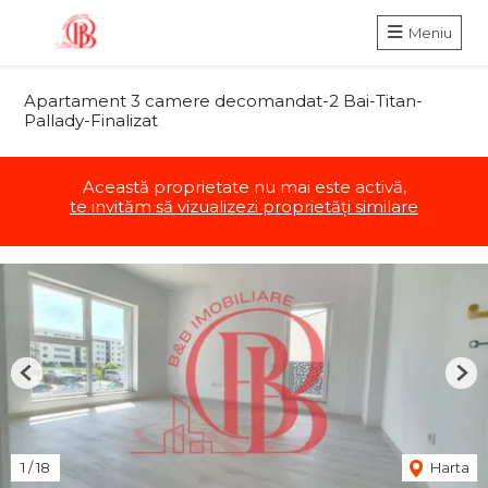
Meniu
Apartament 3 camere decomandat-2 Bai-Titan-
Pallady-Finalizat
Această proprietate nu mai este activă,
te invităm să vizualizezi proprietăți similare
Previous
Nex
1
/
18
Harta