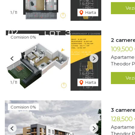
Vezi
1
/
11
Harta
Comision 0%
2 camere
109,500
Apartamen
Previous
Next
Theodor Pa
Vezi
1
/
11
Harta
Comision 0%
3 camere
128,500
Apartamen
Previous
Next
Theodor Pa