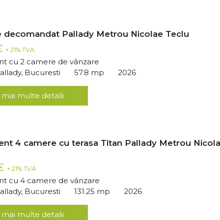
 decomandat Pallady Metrou Nicolae Teclu
€
+ 21% TVA
t cu 2 camere de vânzare
llady, Bucuresti
57.8 mp
2026
 mai multe detalii
nt 4 camere cu terasa Titan Pallady Metrou Nicol
 €
+ 21% TVA
t cu 4 camere de vânzare
llady, Bucuresti
131.25 mp
2026
 mai multe detalii