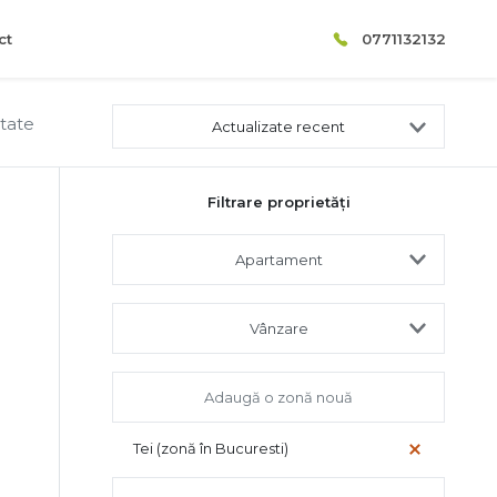
ct
0771132132
ltate
Actualizate recent
Filtrare proprietăți
Apartament
Vânzare
Tei (zonă în Bucuresti)