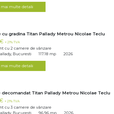
 mai multe detalii
 cu gradina Titan Pallady Metrou Nicolae Teclu
 €
+ 21% TVA
t cu 2 camere de vânzare
llady, Bucuresti
117.18 mp
2026
 mai multe detalii
 decomandat Titan Pallady Metrou Nicolae Teclu
 €
+ 21% TVA
t cu 3 camere de vânzare
llady, Bucuresti
96.96 mp
2026