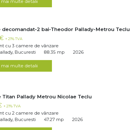
 mai multe detalii
 decomandat-2 bai-Theodor Pallady-Metrou Teclu
 €
+ 21% TVA
t cu 3 camere de vânzare
llady, Bucuresti
88.35 mp
2026
 mai multe detalii
 Titan Pallady Metrou Nicolae Teclu
 €
+ 21% TVA
t cu 2 camere de vânzare
llady, Bucuresti
47.27 mp
2026