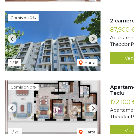
Comision 0%
2 camere
87,900 
Apartamen
Previous
Next
Theodor Pa
Vezi
1
/
18
Harta
Apartame
Comision 0%
Teclu
172,100
Apartamen
Previous
Next
Theodor Pa
Vezi
1
/
20
Harta