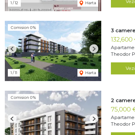
Vezi
1
/
12
Harta
Comision 0%
3 camere
132,600
Apartamen
Previous
Next
Theodor Pa
Vezi
1
/
11
Harta
Comision 0%
2 camere
75,000
Apartamen
Previous
Next
Theodor Pa