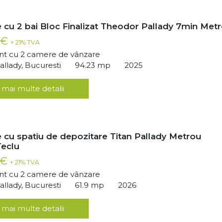
 cu 2 bai Bloc Finalizat Theodor Pallady 7min Met
 €
+ 21% TVA
t cu 2 camere de vânzare
llady, Bucuresti
94.23 mp
2025
 mai multe detalii
 cu spatiu de depozitare Titan Pallady Metrou
Teclu
 €
+ 21% TVA
t cu 2 camere de vânzare
llady, Bucuresti
61.9 mp
2026
 mai multe detalii