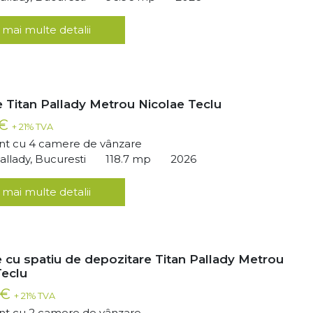
 mai multe detalii
 Titan Pallady Metrou Nicolae Teclu
 €
+ 21% TVA
t cu 4 camere de vânzare
llady, Bucuresti
118.7 mp
2026
 mai multe detalii
 cu spatiu de depozitare Titan Pallady Metrou
Teclu
 €
+ 21% TVA
t cu 2 camere de vânzare