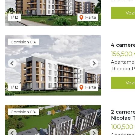
Vezi
1
/
12
Harta
Comision 0%
4 camere
156,500
Apartamen
Previous
Next
Theodor Pa
Vezi
1
/
12
Harta
2 camere
Comision 0%
Nicolae 
100,500
Apartamen