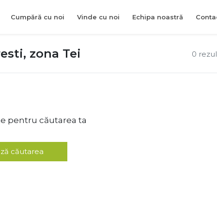
Cumpără cu noi
Vinde cu noi
Echipa noastră
Conta
sti, zona Tei
0 rezu
te pentru căutarea ta
ză căutarea