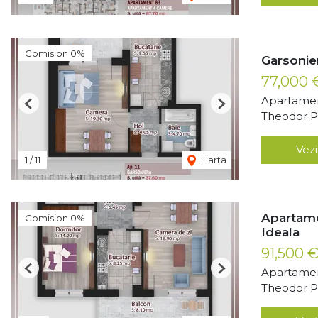
Comision 0%
Garsonie
77,000
Apartamen
Previous
Next
Theodor Pa
Vezi
1
/
11
Harta
Apartam
Comision 0%
Ideala
91,500 
Apartamen
Previous
Next
Theodor Pa