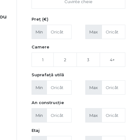
rou
Preț (€)
Min
Max
Camere
1
2
3
4+
Suprafață utilă
Min
Max
An construcție
Min
Max
Etaj