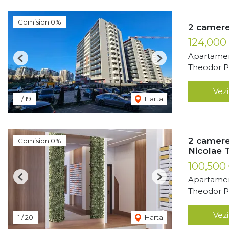
Comision 0%
2 camere
124,000
Apartamen
Previous
Next
Theodor Pa
Vezi
1
/
19
Harta
2 camere
Comision 0%
Nicolae 
100,500
Apartamen
Previous
Next
Theodor Pa
Vezi
1
/
20
Harta