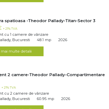
ra spatioasa -Theodor Pallady-Titan-Sector 3
 €
+ 21% TVA
t cu 1 camere de vânzare
llady, Bucuresti
48.1 mp
2026
 mai multe detalii
ent 2 camere-Theodor Pallady-Compartimentare
€
+ 21% TVA
t cu 2 camere de vânzare
llady, Bucuresti
60.95 mp
2026