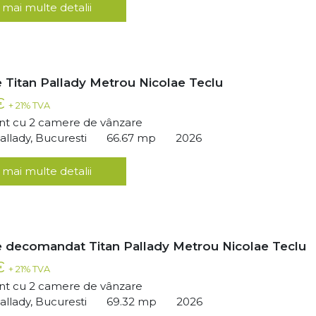
 mai multe detalii
 Titan Pallady Metrou Nicolae Teclu
 €
+ 21% TVA
t cu 2 camere de vânzare
llady, Bucuresti
66.67 mp
2026
 mai multe detalii
 decomandat Titan Pallady Metrou Nicolae Teclu
 €
+ 21% TVA
t cu 2 camere de vânzare
llady, Bucuresti
69.32 mp
2026