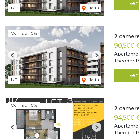
Vezi
1
/
11
Harta
Comision 0%
2 camere
90,500
Apartamen
Previous
Next
Theodor Pa
Vezi
1
/
11
Harta
Comision 0%
2 camere
94,500
Apartamen
Previous
Next
Theodor Pa