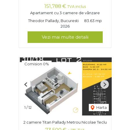
151,788 €
TVA inclus
Apartament cu 3 camere de vânzare
Theodor Pallady, Bucuresti
83.63 mp
2026
Vezi mai multe detalii
Comision 0%
Previous
Next
1
/
12
Harta
2 camere Titan Pallady Metrou Nicolae Teclu
73,500 €