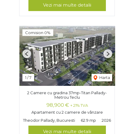
Vezi mai multe detalii
Comision 0%
Previous
Next
1
/
7
Harta
2 Camere cu gradina 37mp-Titan Pallady-
Metrou Teclu
98,900 €
+ 21% TVA
Apartament cu 2 camere de vânzare
Theodor Pallady, Bucuresti
62.9 mp
2026
Vezi mai multe detalii