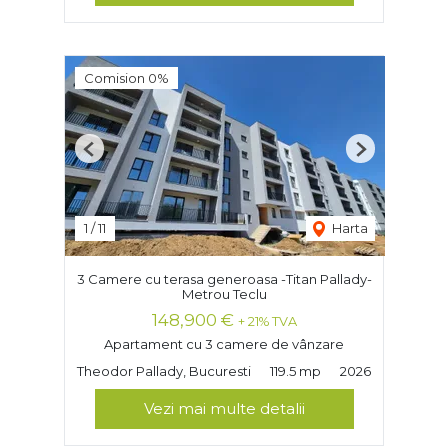
Comision 0%
Previous
Next
1
/
11
Harta
3 Camere cu terasa generoasa -Titan Pallady-
Metrou Teclu
148,900 €
+ 21% TVA
Apartament cu 3 camere de vânzare
Theodor Pallady, Bucuresti
119.5 mp
2026
Vezi mai multe detalii