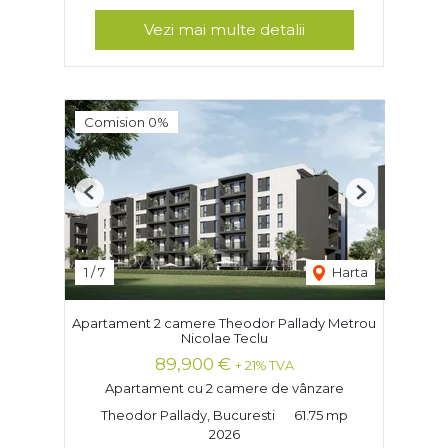
Vezi mai multe detalii
Comision 0%
Previous
Next
1
/
7
Harta
Apartament 2 camere Theodor Pallady Metrou
Nicolae Teclu
89,900 €
+ 21% TVA
Apartament cu 2 camere de vânzare
Theodor Pallady, Bucuresti
61.75 mp
2026