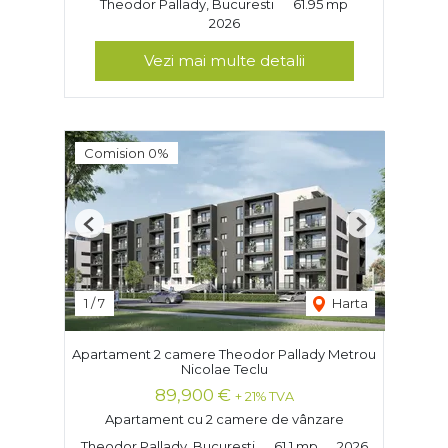
Theodor Pallady, Bucuresti
61.95 mp
2026
Vezi mai multe detalii
Comision 0%
Previous
Next
1
/
7
Harta
Apartament 2 camere Theodor Pallady Metrou
Nicolae Teclu
89,900 €
+ 21% TVA
Apartament cu 2 camere de vânzare
Theodor Pallady, Bucuresti
61.1 mp
2026