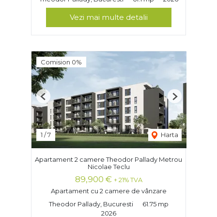
Vezi mai multe detalii
Comision 0%
Previous
Next
1
/
7
Harta
Apartament 2 camere Theodor Pallady Metrou
Nicolae Teclu
89,900 €
+ 21% TVA
Apartament cu 2 camere de vânzare
Theodor Pallady, Bucuresti
61.75 mp
2026