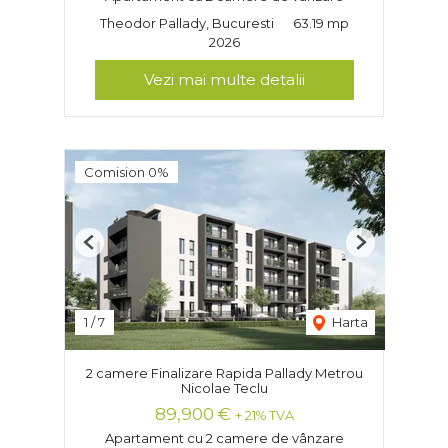
Theodor Pallady, Bucuresti
63.19 mp
2026
Vezi mai multe detalii
Comision 0%
Previous
Next
1
/
7
Harta
2 camere Finalizare Rapida Pallady Metrou
Nicolae Teclu
89,900 €
+ 21% TVA
Apartament cu 2 camere de vânzare