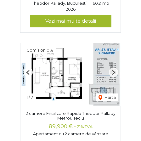
Theodor Pallady, Bucuresti
60.9 mp
2026
Vezi mai multe detalii
Comision 0%
Previous
Next
1
/
7
Harta
2 camere Finalizare Rapida Theodor Pallady
Metrou Teclu
89,900 €
+ 21% TVA
Apartament cu 2 camere de vânzare