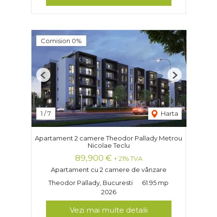
Comision 0%
Previous
Next
1
/
7
Harta
Apartament 2 camere Theodor Pallady Metrou
Nicolae Teclu
89,900 €
+ 21% TVA
Apartament cu 2 camere de vânzare
Theodor Pallady, Bucuresti
61.95 mp
2026
Vezi mai multe detalii