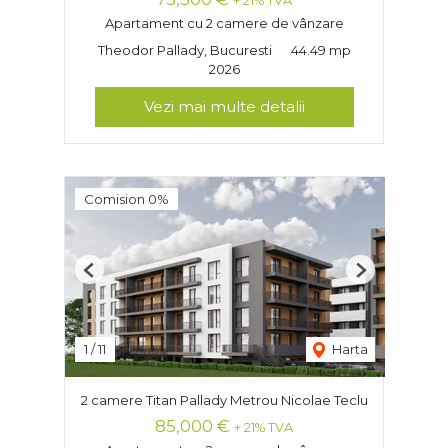
+ 21% TVA
Apartament cu 2 camere de vânzare
Theodor Pallady, Bucuresti
44.49 mp
2026
Vezi mai multe detalii
Comision 0%
Previous
Next
1
/
11
Harta
2 camere Titan Pallady Metrou Nicolae Teclu
85,000 €
+ 21% TVA