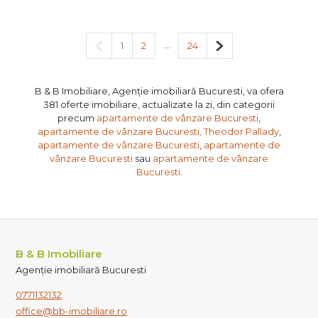
Pagina anterioară
...
Pagina următoare
1
2
24
B & B Imobiliare, Agenție imobiliară Bucuresti, va ofera
381 oferte imobiliare, actualizate la zi, din categorii
precum
apartamente de vânzare Bucuresti
,
apartamente de vânzare Bucuresti, Theodor Pallady
,
apartamente de vânzare Bucuresti
,
apartamente de
vânzare Bucuresti
sau
apartamente de vânzare
Bucuresti
.
B & B Imobiliare
Agenție imobiliară Bucuresti
0771132132
office@bb-imobiliare.ro