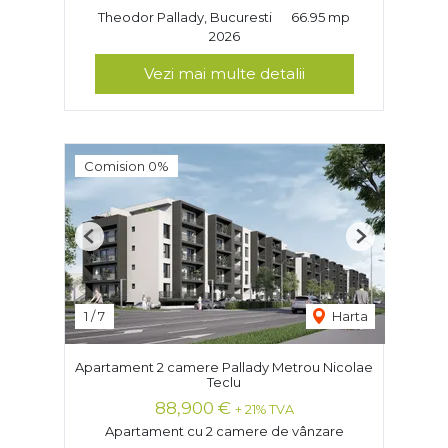
Theodor Pallady, Bucuresti
66.95 mp
2026
Vezi mai multe detalii
Comision 0%
Previous
Next
1
/
7
Harta
Apartament 2 camere Pallady Metrou Nicolae
Teclu
88,900 €
+ 21% TVA
Apartament cu 2 camere de vânzare