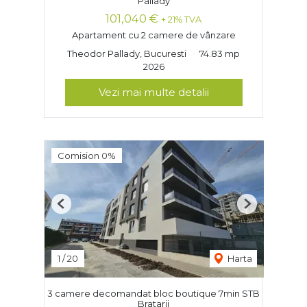
Pallady
101,040 €
+ 21% TVA
Apartament cu 2 camere de vânzare
Theodor Pallady, Bucuresti
74.83 mp
2026
Vezi mai multe detalii
Comision 0%
Previous
Next
1
/
20
Harta
3 camere decomandat bloc boutique 7min STB
Bratarii