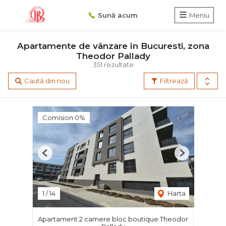
Sună acum
Meniu
Apartamente de vânzare în Bucuresti, zona
Theodor Pallady
351 rezultate
Caută din nou
Filtrează
Comision 0%
Previous
Next
1
/
14
Harta
Apartament 2 camere bloc boutique Theodor