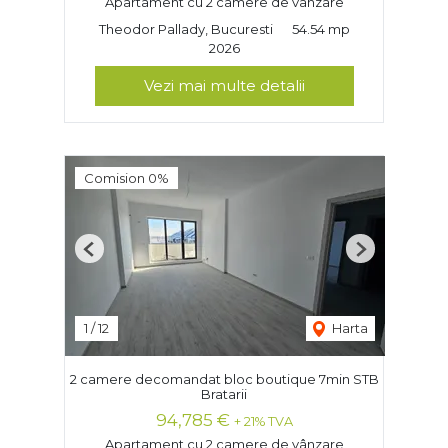
Apartament cu 2 camere de vânzare
Theodor Pallady, Bucuresti
54.54 mp
2026
Vezi mai multe detalii
Comision 0%
Previous
Next
1
/
12
Harta
2 camere decomandat bloc boutique 7min STB
Bratarii
94,785 €
+ 21% TVA
Apartament cu 2 camere de vânzare