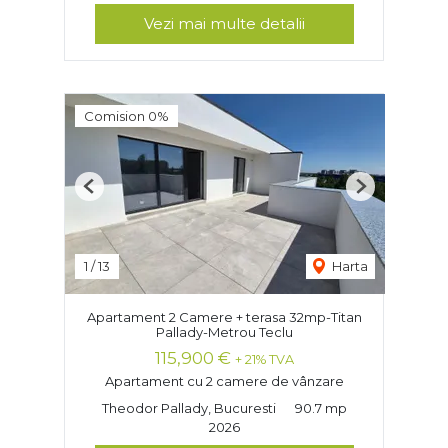
Vezi mai multe detalii
Comision 0%
Previous
Next
1
/
13
Harta
Apartament 2 Camere + terasa 32mp-Titan
Pallady-Metrou Teclu
115,900 €
+ 21% TVA
Apartament cu 2 camere de vânzare
Theodor Pallady, Bucuresti
90.7 mp
2026