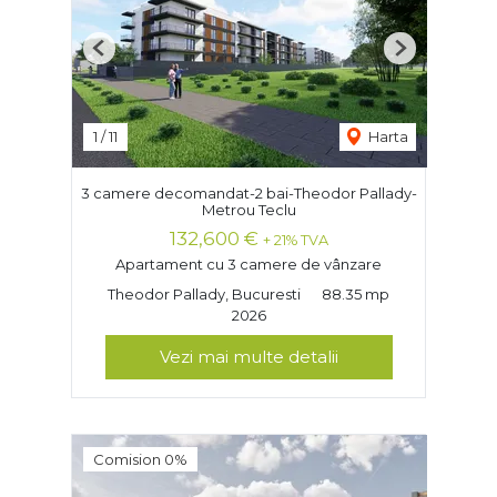
Previous
Next
1
/
11
Harta
3 camere decomandat-2 bai-Theodor Pallady-
Metrou Teclu
132,600 €
+ 21% TVA
Apartament cu 3 camere de vânzare
Theodor Pallady, Bucuresti
88.35 mp
2026
Vezi mai multe detalii
Comision 0%