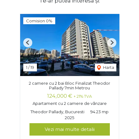
Te-ar putea interesa și:
Comision 0%
Previous
Next
1
/
19
Harta
2 camere cu 2 bai Bloc Finalizat Theodor
Pallady 7min Metrou
124,000 €
+ 21% TVA
Apartament cu 2 camere de vânzare
Theodor Pallady, Bucuresti
94.23 mp
2025
Vezi mai multe detalii