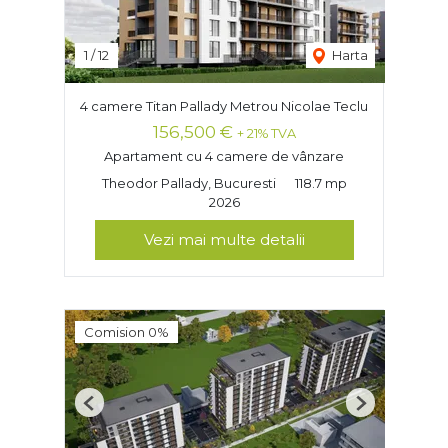
1
/
12
Harta
4 camere Titan Pallady Metrou Nicolae Teclu
156,500 €
+ 21% TVA
Apartament cu 4 camere de vânzare
Theodor Pallady, Bucuresti
118.7 mp
2026
Vezi mai multe detalii
Comision 0%
Previous
Next