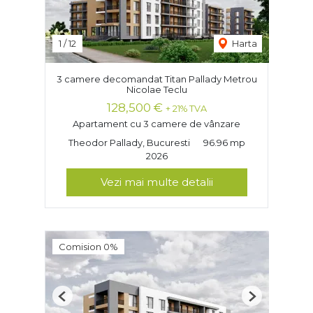
1
/
12
Harta
3 camere decomandat Titan Pallady Metrou
Nicolae Teclu
128,500 €
+ 21% TVA
Apartament cu 3 camere de vânzare
Theodor Pallady, Bucuresti
96.96 mp
2026
Vezi mai multe detalii
Comision 0%
Previous
Next