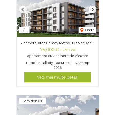
Previous
Next
1
/
11
Harta
2 camere Titan Pallady Metrou Nicolae Teclu
75,000 €
+ 21% TVA
Apartament cu 2 camere de vânzare
Theodor Pallady, Bucuresti
47.27 mp
2026
Vezi mai multe detalii
Comision 0%