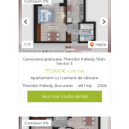
Comision 0%
Previous
Next
1
/
11
Harta
Garsoniera spatioasa -Theodor Pallady-Titan-
Sector 3
77,000 €
+ 21% TVA
Apartament cu 1 camere de vânzare
Theodor Pallady, Bucuresti
48.1 mp
2026
Vezi mai multe detalii
Comision 0%