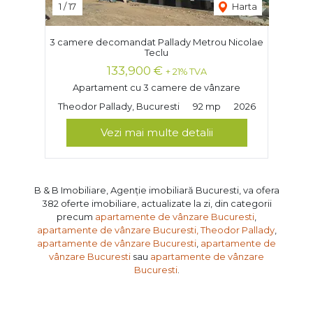
1
/
17
Harta
3 camere decomandat Pallady Metrou Nicolae
Teclu
133,900 €
+ 21% TVA
Apartament cu 3 camere de vânzare
Theodor Pallady, Bucuresti
92 mp
2026
Vezi mai multe detalii
B & B Imobiliare, Agenție imobiliară Bucuresti, va ofera
382 oferte imobiliare, actualizate la zi, din categorii
precum
apartamente de vânzare Bucuresti
,
apartamente de vânzare Bucuresti, Theodor Pallady
,
apartamente de vânzare Bucuresti
,
apartamente de
vânzare Bucuresti
sau
apartamente de vânzare
Bucuresti
.