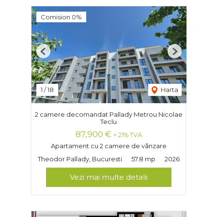
Comision 0%
Previous
Next
1
/
18
Harta
2 camere decomandat Pallady Metrou Nicolae
Teclu
87,900 €
+ 21% TVA
Apartament cu 2 camere de vânzare
Theodor Pallady, Bucuresti
57.8 mp
2026
Vezi mai multe detalii