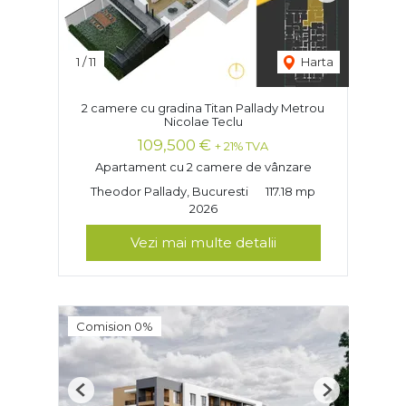
1
/
11
Harta
2 camere cu gradina Titan Pallady Metrou
Nicolae Teclu
109,500 €
+ 21% TVA
Apartament cu 2 camere de vânzare
Theodor Pallady, Bucuresti
117.18 mp
2026
Vezi mai multe detalii
Comision 0%
Previous
Next