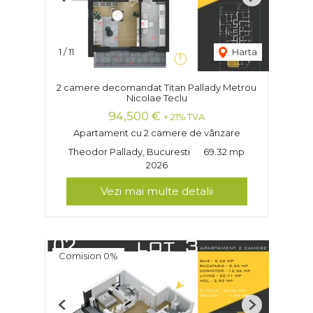
Previous
Next
1
/
11
Harta
2 camere decomandat Titan Pallady Metrou
Nicolae Teclu
94,500 €
+ 21% TVA
Apartament cu 2 camere de vânzare
Theodor Pallady, Bucuresti
69.32 mp
2026
Vezi mai multe detalii
Comision 0%
Previous
Next