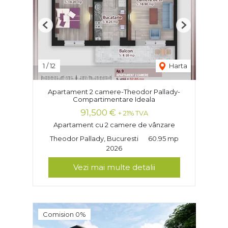
Previous
Next
1
/
12
Harta
Apartament 2 camere-Theodor Pallady-
Compartimentare Ideala
91,500 €
+ 21% TVA
Apartament cu 2 camere de vânzare
Theodor Pallady, Bucuresti
60.95 mp
2026
Vezi mai multe detalii
Comision 0%