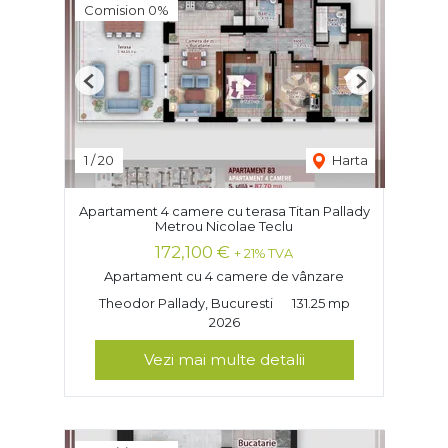
Comision 0%
Previous
Next
1
/
20
Harta
Apartament 4 camere cu terasa Titan Pallady
Metrou Nicolae Teclu
172,100 €
+ 21% TVA
Apartament cu 4 camere de vânzare
Theodor Pallady, Bucuresti
131.25 mp
2026
Vezi mai multe detalii