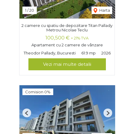
1
/
20
Harta
2 camere cu spatiu de depozitare Titan Pallady
Metrou Nicolae Teclu
100,500 €
+ 21% TVA
Apartament cu 2 camere de vânzare
Theodor Pallady, Bucuresti
61.9 mp
2026
Vezi mai multe detalii
Comision 0%
Previous
Next