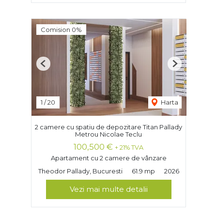
Comision 0%
Previous
Next
1
/
20
Harta
2 camere cu spatiu de depozitare Titan Pallady
Metrou Nicolae Teclu
100,500 €
+ 21% TVA
Apartament cu 2 camere de vânzare
Theodor Pallady, Bucuresti
61.9 mp
2026
Vezi mai multe detalii