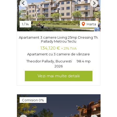
Previous
Next
1
/
14
Harta
Apartament 3 camere Living 25mp Dressing Th.
Pallady Metrou Teclu
134,120 €
+ 21% TVA
Apartament cu 3 camere de vânzare
Theodor Pallady, Bucuresti
98.4 mp
2026
Vezi mai multe detalii
Comision 0%