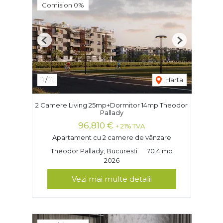
Comision 0%
Previous
Next
1
/
11
Harta
2 Camere Living 25mp+Dormitor 14mp Theodor
Pallady
96,810 €
+ 21% TVA
Apartament cu 2 camere de vânzare
Theodor Pallady, Bucuresti
70.4 mp
2026
Vezi mai multe detalii