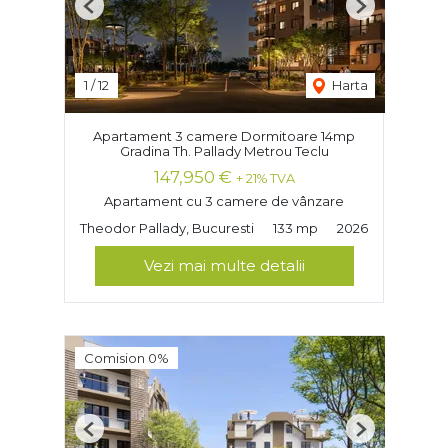
Previous
Next
1
/
12
Harta
Apartament 3 camere Dormitoare 14mp
Gradina Th. Pallady Metrou Teclu
147,950 €
+ 21% TVA
Apartament cu 3 camere de vânzare
Theodor Pallady, Bucuresti
133 mp
2026
Vezi mai multe detalii
Comision 0%
Previous
Next