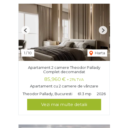
Previous
Next
1
/
10
Harta
Apartament 2 camere Theodor Pallady
Complet decomandat
85,960 €
+ 21% TVA
Apartament cu 2 camere de vânzare
Theodor Pallady, Bucuresti
61.3 mp
2026
Vezi mai multe detalii