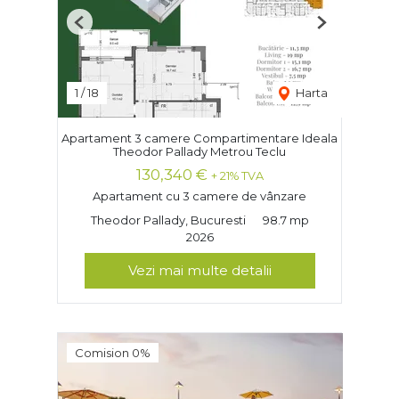
Previous
Next
1
/
18
Harta
Apartament 3 camere Compartimentare Ideala
Theodor Pallady Metrou Teclu
130,340 €
+ 21% TVA
Apartament cu 3 camere de vânzare
Theodor Pallady, Bucuresti
98.7 mp
2026
Vezi mai multe detalii
Comision 0%