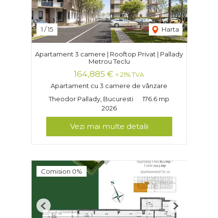
1
/
15
Harta
Apartament 3 camere | Rooftop Privat | Pallady
Metrou Teclu
164,885 €
+ 21% TVA
Apartament cu 3 camere de vânzare
Theodor Pallady, Bucuresti
176.6 mp
2026
Vezi mai multe detalii
Comision 0%
Previous
Next