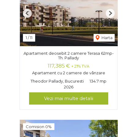
Previous
Next
1
/
11
Harta
Apartament deosebit 2 camere Terasa 62mp-
Th. Pallady
117,385 €
+ 21% TVA
Apartament cu 2 camere de vânzare
Theodor Pallady, Bucuresti
134.7 mp
2026
Vezi mai multe detalii
Comision 0%