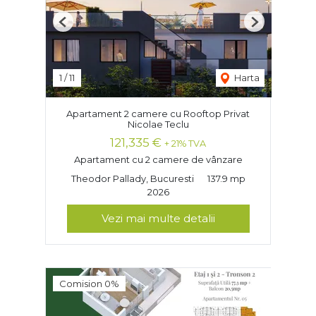
Previous
Next
1
/
11
Harta
Apartament 2 camere cu Rooftop Privat
Nicolae Teclu
121,335 €
+ 21% TVA
Apartament cu 2 camere de vânzare
Theodor Pallady, Bucuresti
137.9 mp
2026
Vezi mai multe detalii
Comision 0%