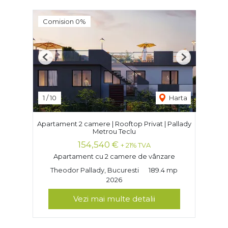
Comision 0%
Previous
Next
1
/
10
Harta
Apartament 2 camere | Rooftop Privat | Pallady
Metrou Teclu
154,540 €
+ 21% TVA
Apartament cu 2 camere de vânzare
Theodor Pallady, Bucuresti
189.4 mp
2026
Vezi mai multe detalii