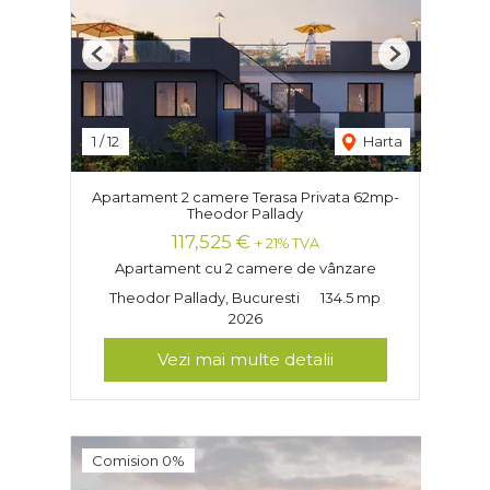
Previous
Next
1
/
12
Harta
Apartament 2 camere Terasa Privata 62mp-
Theodor Pallady
117,525 €
+ 21% TVA
Apartament cu 2 camere de vânzare
Theodor Pallady, Bucuresti
134.5 mp
2026
Vezi mai multe detalii
Comision 0%