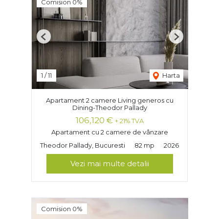
Comision 0%
Previous
Next
1
/
11
Harta
Apartament 2 camere Living generos cu
Dining-Theodor Pallady
106,120 €
+ 21% TVA
Apartament cu 2 camere de vânzare
Theodor Pallady, Bucuresti
82 mp
2026
Vezi mai multe detalii
Comision 0%