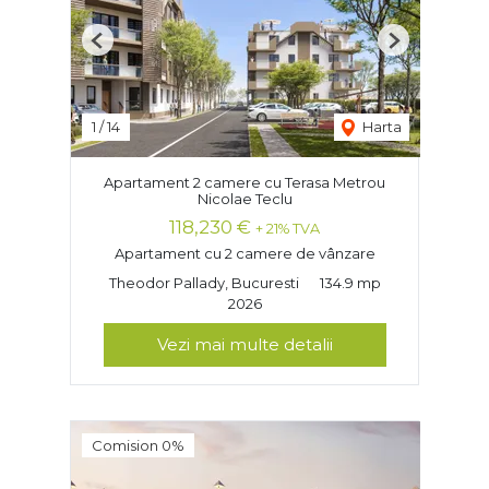
Previous
Next
1
/
14
Harta
Apartament 2 camere cu Terasa Metrou
Nicolae Teclu
118,230 €
+ 21% TVA
Apartament cu 2 camere de vânzare
Theodor Pallady, Bucuresti
134.9 mp
2026
Vezi mai multe detalii
Comision 0%