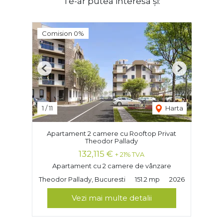
Te-ar putea interesa și:
Comision 0%
Previous
Next
1
/
11
Harta
Apartament 2 camere cu Rooftop Privat
Theodor Pallady
132,115 €
+ 21% TVA
Apartament cu 2 camere de vânzare
Theodor Pallady, Bucuresti
151.2 mp
2026
Vezi mai multe detalii