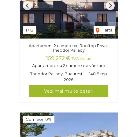
Previous
Next
1
/
12
Harta
Apartament 2 camere cu Rooftop Privat
Theodor Pallady
159,272 €
TVA inclus
Apartament cu 2 camere de vânzare
Theodor Pallady, Bucuresti
148.8 mp
2026
Vezi mai multe detalii
Comision 0%