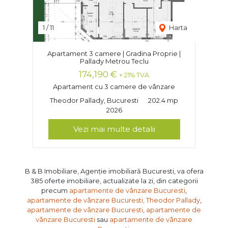
1
/
11
Harta
Apartament 3 camere | Gradina Proprie |
Pallady Metrou Teclu
174,190 €
+ 21% TVA
Apartament cu 3 camere de vânzare
Theodor Pallady, Bucuresti
202.4 mp
2026
Vezi mai multe detalii
B & B Imobiliare, Agenție imobiliară Bucuresti, va ofera
385 oferte imobiliare, actualizate la zi, din categorii
precum
apartamente de vânzare Bucuresti
,
apartamente de vânzare Bucuresti, Theodor Pallady
,
apartamente de vânzare Bucuresti
,
apartamente de
vânzare Bucuresti
sau
apartamente de vânzare