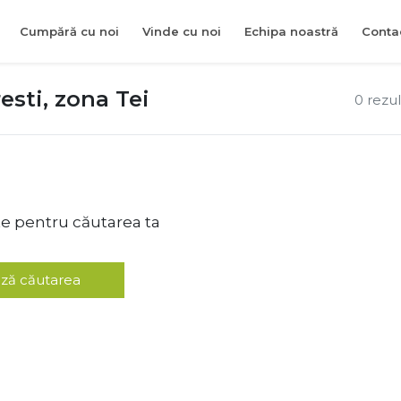
Cumpără cu noi
Vinde cu noi
Echipa noastră
Conta
sti, zona Tei
0 rezu
te pentru căutarea ta
ză căutarea