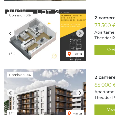
Comision 0%
2 camere
73,500 
Apartamen
Previous
Next
Theodor Pa
Vezi
1
/
12
Harta
Comision 0%
2 camere
85,000
Apartamen
Previous
Next
Theodor Pa
Vezi
1
/
11
Harta