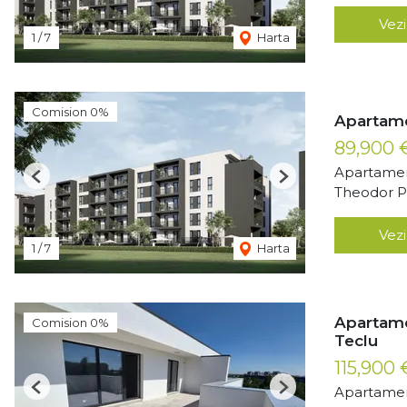
Vezi
1
/
7
Harta
Comision 0%
Apartame
89,900
Apartamen
Previous
Next
Theodor Pa
Vezi
1
/
7
Harta
Apartame
Comision 0%
Teclu
115,900
Apartamen
Previous
Next