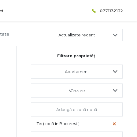
ct
0771132132
ltate
Actualizate recent
Filtrare proprietăți
Apartament
Vânzare
Tei (zonă în Bucuresti)