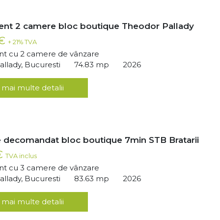
nt 2 camere bloc boutique Theodor Pallady
 €
+ 21% TVA
t cu 2 camere de vânzare
llady, Bucuresti
74.83 mp
2026
 mai multe detalii
 decomandat bloc boutique 7min STB Bratarii
 €
TVA inclus
t cu 3 camere de vânzare
llady, Bucuresti
83.63 mp
2026
 mai multe detalii