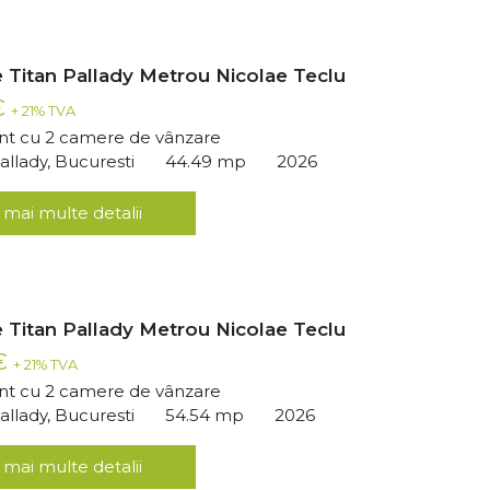
 Titan Pallady Metrou Nicolae Teclu
€
+ 21% TVA
t cu 2 camere de vânzare
llady, Bucuresti
44.49 mp
2026
 mai multe detalii
 Titan Pallady Metrou Nicolae Teclu
 €
+ 21% TVA
t cu 2 camere de vânzare
llady, Bucuresti
54.54 mp
2026
 mai multe detalii