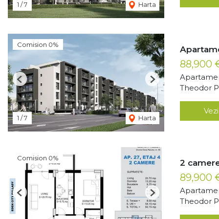
1
/
7
Harta
Comision 0%
Apartame
88,900
Apartamen
Previous
Next
Theodor Pa
Vezi
1
/
7
Harta
Comision 0%
2 camere
89,900
Apartamen
Previous
Next
Theodor Pa