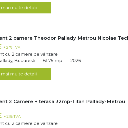
 mai multe detalii
nt 2 camere Theodor Pallady Metrou Nicolae Tec
 €
+ 21% TVA
t cu 2 camere de vânzare
llady, Bucuresti
61.75 mp
2026
 mai multe detalii
nt 2 Camere + terasa 32mp-Titan Pallady-Metrou
 €
+ 21% TVA
t cu 2 camere de vânzare