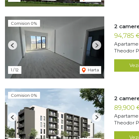
Comision 0%
2 camere
94,785 
Apartamen
Previous
Next
Theodor Pa
Vezi
1
/
12
Harta
Comision 0%
2 camere
89,900
Apartamen
Previous
Next
Theodor Pa
Vezi