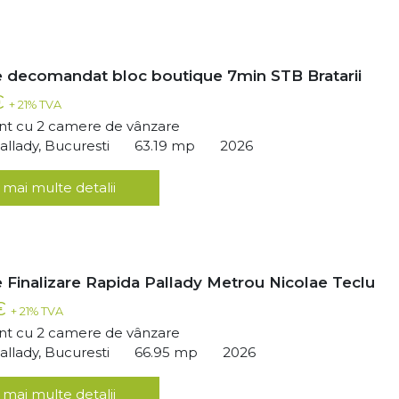
 decomandat bloc boutique 7min STB Bratarii
€
+ 21% TVA
t cu 2 camere de vânzare
llady, Bucuresti
63.19 mp
2026
 mai multe detalii
 Finalizare Rapida Pallady Metrou Nicolae Teclu
 €
+ 21% TVA
t cu 2 camere de vânzare
llady, Bucuresti
66.95 mp
2026
 mai multe detalii