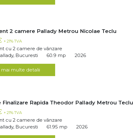
nt 2 camere Pallady Metrou Nicolae Teclu
 €
+ 21% TVA
t cu 2 camere de vânzare
llady, Bucuresti
60.9 mp
2026
 mai multe detalii
 Finalizare Rapida Theodor Pallady Metrou Teclu
 €
+ 21% TVA
t cu 2 camere de vânzare
llady, Bucuresti
61.95 mp
2026