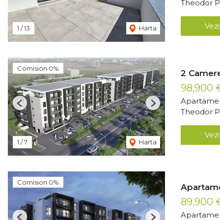
Theodor Pa
Vezi
1
/
13
Harta
Comision 0%
2 Camere
98,900
Apartamen
Previous
Next
Theodor Pa
Vezi
1
/
7
Harta
Comision 0%
Apartame
89,900
Apartamen