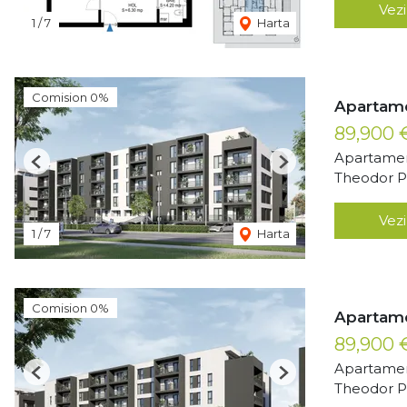
Vezi
1
/
7
Harta
Comision 0%
Apartame
89,900
Apartamen
Previous
Next
Theodor Pa
Vezi
1
/
7
Harta
Comision 0%
Apartame
89,900
Apartamen
Previous
Next
Theodor Pa