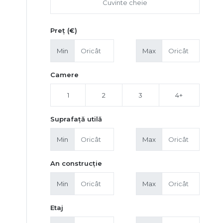
Preț (€)
Min
Max
Camere
1
2
3
4+
Suprafață utilă
Min
Max
An construcție
Min
Max
Etaj