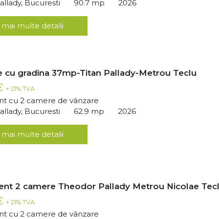
llady, Bucuresti
90.7 mp
2026
 mai multe detalii
 cu gradina 37mp-Titan Pallady-Metrou Teclu
 €
+ 21% TVA
t cu 2 camere de vânzare
llady, Bucuresti
62.9 mp
2026
 mai multe detalii
nt 2 camere Theodor Pallady Metrou Nicolae Tec
 €
+ 21% TVA
t cu 2 camere de vânzare