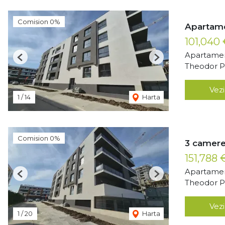
Comision 0%
Apartame
101,040
Apartamen
Previous
Next
Theodor Pa
Vezi
1
/
14
Harta
Comision 0%
3 camere
151,788
Apartamen
Previous
Next
Theodor Pa
Vezi
1
/
20
Harta