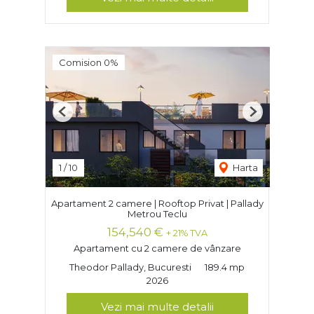
Comision 0%
Previous
Next
1
/
10
Harta
Apartament 2 camere | Rooftop Privat | Pallady
Metrou Teclu
154,540 €
+ 21% TVA
Apartament cu 2 camere de vânzare
Theodor Pallady, Bucuresti
189.4 mp
2026
Vezi mai multe detalii