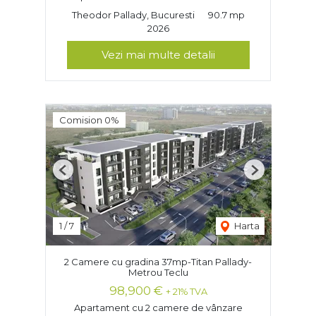
Theodor Pallady, Bucuresti
90.7 mp
2026
Vezi mai multe detalii
Comision 0%
Previous
Next
1
/
7
Harta
2 Camere cu gradina 37mp-Titan Pallady-
Metrou Teclu
98,900 €
+ 21% TVA
Apartament cu 2 camere de vânzare