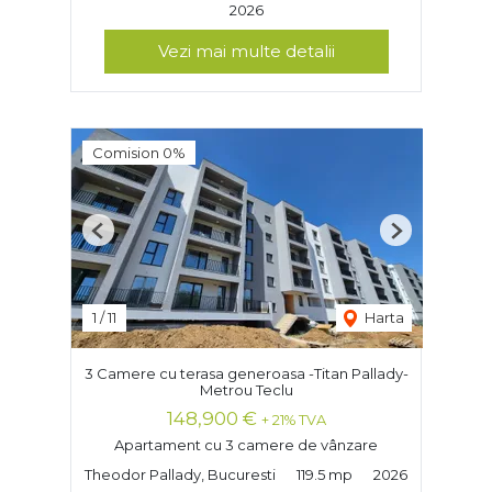
2026
Vezi mai multe detalii
Comision 0%
Previous
Next
1
/
11
Harta
3 Camere cu terasa generoasa -Titan Pallady-
Metrou Teclu
148,900 €
+ 21% TVA
Apartament cu 3 camere de vânzare
Theodor Pallady, Bucuresti
119.5 mp
2026