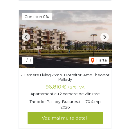
Comision 0%
Previous
Next
1
/
11
Harta
2 Camere Living 25mp+Dormitor 14mp Theodor
Pallady
96,810 €
+ 21% TVA
Apartament cu 2 camere de vânzare
Theodor Pallady, Bucuresti
70.4 mp
2026
Vezi mai multe detalii