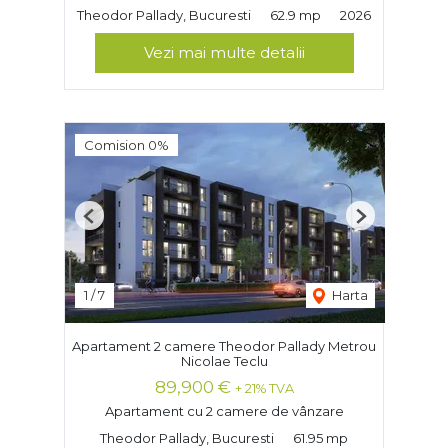
Theodor Pallady, Bucuresti
62.9 mp
2026
Vezi mai multe detalii
Comision 0%
Previous
Next
1
/
7
Harta
Apartament 2 camere Theodor Pallady Metrou
Nicolae Teclu
89,900 €
+ 21% TVA
Apartament cu 2 camere de vânzare
Theodor Pallady, Bucuresti
61.95 mp