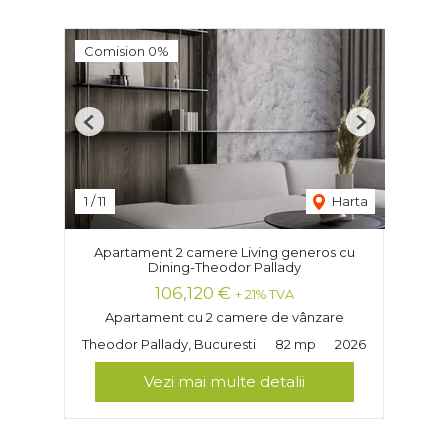
Comision 0%
Previous
Next
1
/
11
Harta
Apartament 2 camere Living generos cu
Dining-Theodor Pallady
106,120 €
+ 21% TVA
Apartament cu 2 camere de vânzare
Theodor Pallady, Bucuresti
82 mp
2026
Vezi mai multe detalii