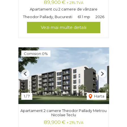
89,900 €
+ 21% TVA
Apartament cu 2 camere de vânzare
Theodor Pallady, Bucuresti
61.1 mp
2026
Vezi mai multe detalii
Comision 0%
Previous
Next
1
/
7
Harta
Apartament 2 camere Theodor Pallady Metrou
Nicolae Teclu
89,900 €
+ 21% TVA