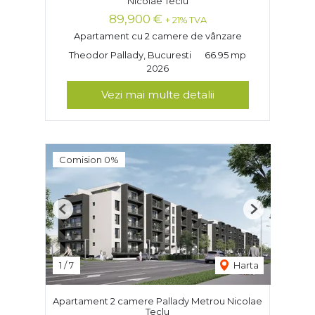
Nicolae Teclu
89,900 €
+ 21% TVA
Apartament cu 2 camere de vânzare
Theodor Pallady, Bucuresti
66.95 mp
2026
Vezi mai multe detalii
Comision 0%
Previous
Next
1
/
7
Harta
Apartament 2 camere Pallady Metrou Nicolae
Teclu