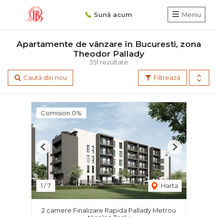
Sună acum
Meniu
Apartamente de vânzare în Bucuresti, zona
Theodor Pallady
351 rezultate
Caută din nou
Filtrează
Comision 0%
Previous
Next
1
/
7
Harta
2 camere Finalizare Rapida Pallady Metrou