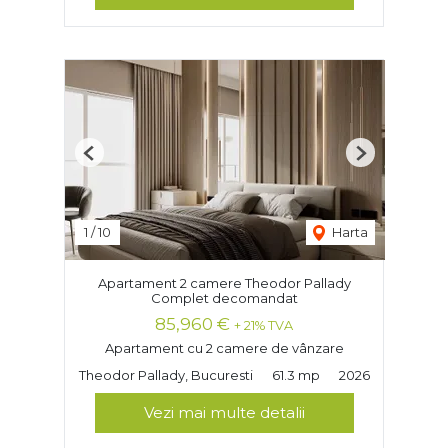
Previous
Next
1
/
10
Harta
Apartament 2 camere Theodor Pallady
Complet decomandat
85,960 €
+ 21% TVA
Apartament cu 2 camere de vânzare
Theodor Pallady, Bucuresti
61.3 mp
2026
Vezi mai multe detalii