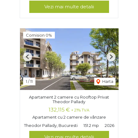
Vezi mai multe detalii
Comision 0%
Previous
Next
1
/
11
Harta
Apartament 2 camere cu Rooftop Privat
Theodor Pallady
132,115 €
+ 21% TVA
Apartament cu 2 camere de vânzare
Theodor Pallady, Bucuresti
151.2 mp
2026
Vezi mai multe detalii