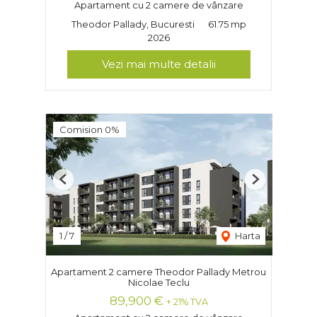
Apartament cu 2 camere de vânzare
Theodor Pallady, Bucuresti
61.75 mp
2026
Vezi mai multe detalii
Comision 0%
Previous
Next
1
/
7
Harta
Apartament 2 camere Theodor Pallady Metrou
Nicolae Teclu
89,900 €
+ 21% TVA