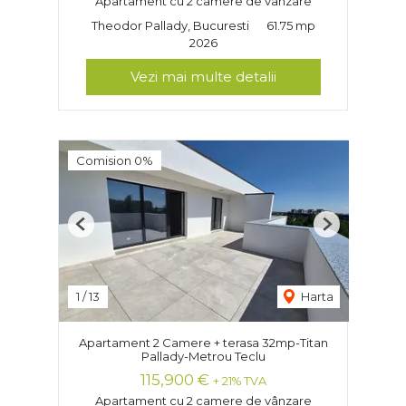
Apartament cu 2 camere de vânzare
Theodor Pallady, Bucuresti
61.75 mp
2026
Vezi mai multe detalii
Comision 0%
Previous
Next
1
/
13
Harta
Apartament 2 Camere + terasa 32mp-Titan
Pallady-Metrou Teclu
115,900 €
+ 21% TVA
Apartament cu 2 camere de vânzare