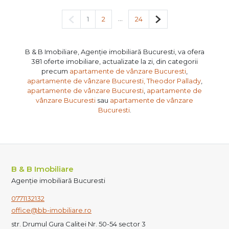
Pagina anterioară
...
Pagina următoare
1
2
24
B & B Imobiliare, Agenție imobiliară Bucuresti, va ofera
381 oferte imobiliare, actualizate la zi, din categorii
precum
apartamente de vânzare Bucuresti
,
apartamente de vânzare Bucuresti, Theodor Pallady
,
apartamente de vânzare Bucuresti
,
apartamente de
vânzare Bucuresti
sau
apartamente de vânzare
Bucuresti
.
B & B Imobiliare
Agenție imobiliară Bucuresti
0771132132
office@bb-imobiliare.ro
str. Drumul Gura Calitei Nr. 50-54 sector 3