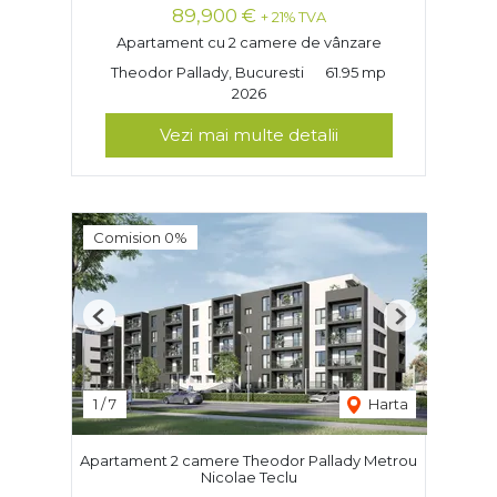
89,900 €
+ 21% TVA
Apartament cu 2 camere de vânzare
Theodor Pallady, Bucuresti
61.95 mp
2026
Vezi mai multe detalii
Comision 0%
Previous
Next
1
/
7
Harta
Apartament 2 camere Theodor Pallady Metrou
Nicolae Teclu