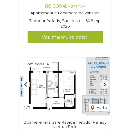
88,900 €
+ 21% TVA
Apartament cu 2 camere de vânzare
Theodor Pallady, Bucuresti
60.9 mp
2026
Vezi mai multe detalii
Comision 0%
Previous
Next
1
/
7
Harta
2 camere Finalizare Rapida Theodor Pallady
Metrou Teclu