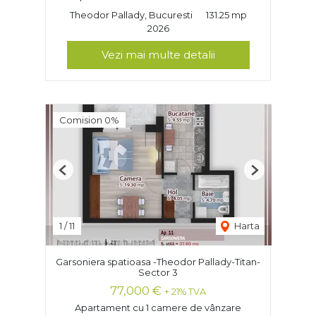
Theodor Pallady, Bucuresti
131.25 mp
2026
Vezi mai multe detalii
Comision 0%
Previous
Next
1
/
11
Harta
Garsoniera spatioasa -Theodor Pallady-Titan-
Sector 3
77,000 €
+ 21% TVA
Apartament cu 1 camere de vânzare