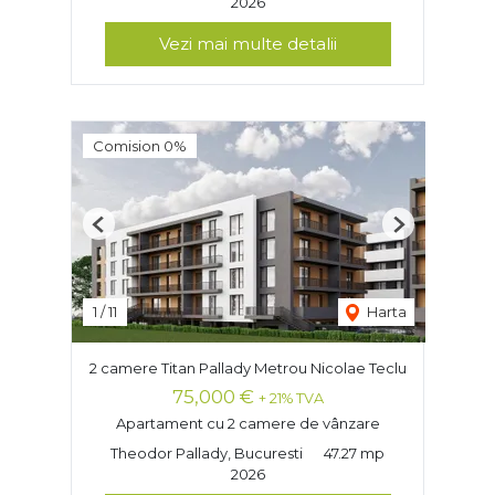
2026
Vezi mai multe detalii
Comision 0%
Previous
Next
1
/
11
Harta
2 camere Titan Pallady Metrou Nicolae Teclu
75,000 €
+ 21% TVA
Apartament cu 2 camere de vânzare
Theodor Pallady, Bucuresti
47.27 mp
2026