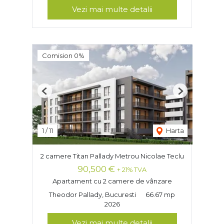
Vezi mai multe detalii
Comision 0%
Previous
Next
1
/
11
Harta
2 camere Titan Pallady Metrou Nicolae Teclu
90,500 €
+ 21% TVA
Apartament cu 2 camere de vânzare
Theodor Pallady, Bucuresti
66.67 mp
2026
Vezi mai multe detalii