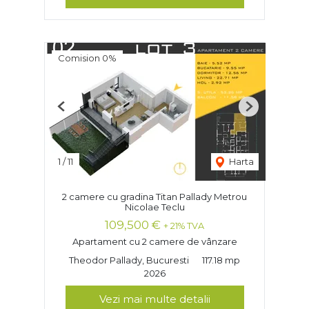
Comision 0%
Previous
Next
1
/
11
Harta
2 camere cu gradina Titan Pallady Metrou
Nicolae Teclu
109,500 €
+ 21% TVA
Apartament cu 2 camere de vânzare
Theodor Pallady, Bucuresti
117.18 mp
2026
Vezi mai multe detalii