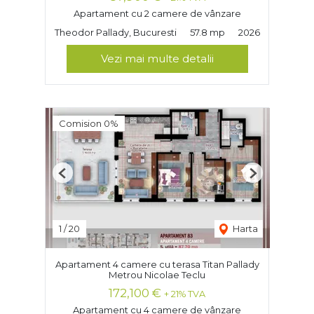
Apartament cu 2 camere de vânzare
Theodor Pallady, Bucuresti
57.8 mp
2026
Vezi mai multe detalii
Comision 0%
Previous
Next
1
/
20
Harta
Apartament 4 camere cu terasa Titan Pallady
Metrou Nicolae Teclu
172,100 €
+ 21% TVA
Apartament cu 4 camere de vânzare