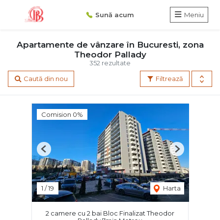
Sună acum
Meniu
Apartamente de vânzare în Bucuresti, zona
Theodor Pallady
352 rezultate
Caută din nou
Filtrează
Comision 0%
Previous
Next
1
/
19
Harta
2 camere cu 2 bai Bloc Finalizat Theodor