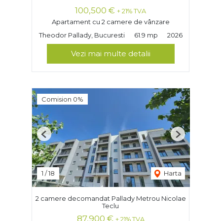
100,500 €
+ 21% TVA
Apartament cu 2 camere de vânzare
Theodor Pallady, Bucuresti
61.9 mp
2026
Vezi mai multe detalii
Comision 0%
Previous
Next
1
/
18
Harta
2 camere decomandat Pallady Metrou Nicolae
Teclu
87,900 €
+ 21% TVA