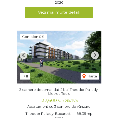
2026
Vezi mai multe detalii
Comision 0%
Previous
Next
1
/
11
Harta
3 camere decomandat-2 bai-Theodor Pallady-
Metrou Teclu
132,600 €
+ 21% TVA
Apartament cu 3 camere de vânzare
Theodor Pallady, Bucuresti
88.35 mp