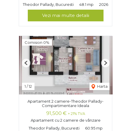
Theodor Pallady, Bucuresti
48.1 mp
2026
Vezi mai multe detalii
Comision 0%
Previous
Next
1
/
12
Harta
Apartament 2 camere-Theodor Pallady-
Compartimentare Ideala
91,500 €
+ 21% TVA
Apartament cu 2 camere de vânzare
Theodor Pallady, Bucuresti
60.95 mp