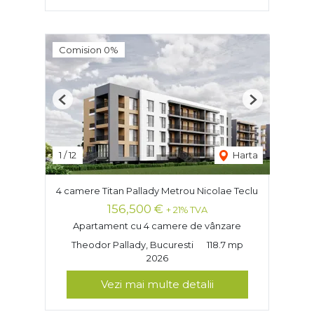
Comision 0%
Previous
Next
1
/
12
Harta
4 camere Titan Pallady Metrou Nicolae Teclu
156,500 €
+ 21% TVA
Apartament cu 4 camere de vânzare
Theodor Pallady, Bucuresti
118.7 mp
2026
Vezi mai multe detalii