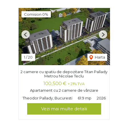
Comision 0%
Previous
Next
1
/
20
Harta
2 camere cu spatiu de depozitare Titan Pallady
Metrou Nicolae Teclu
100,500 €
+ 21% TVA
Apartament cu 2 camere de vânzare
Theodor Pallady, Bucuresti
61.9 mp
2026
Vezi mai multe detalii