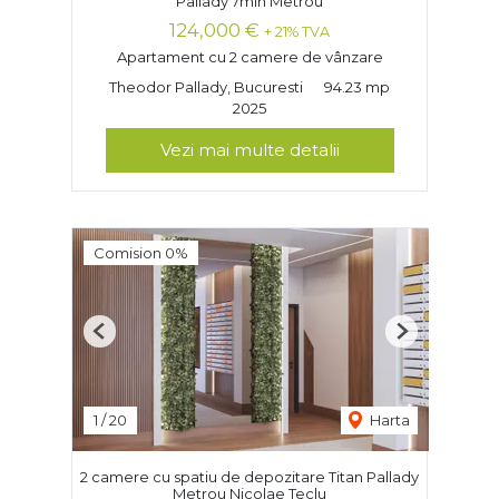
Pallady 7min Metrou
124,000 €
+ 21% TVA
Apartament cu 2 camere de vânzare
Theodor Pallady, Bucuresti
94.23 mp
2025
Vezi mai multe detalii
Comision 0%
Previous
Next
1
/
20
Harta
2 camere cu spatiu de depozitare Titan Pallady
Metrou Nicolae Teclu