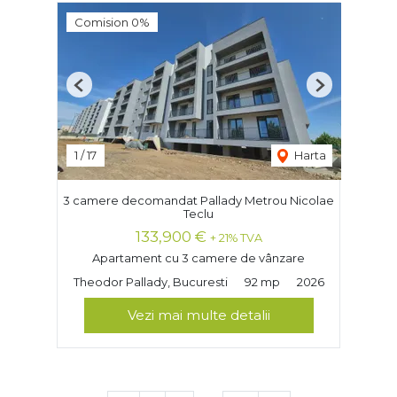
Comision 0%
Previous
Next
1
/
17
Harta
3 camere decomandat Pallady Metrou Nicolae
Teclu
133,900 €
+ 21% TVA
Apartament cu 3 camere de vânzare
Theodor Pallady, Bucuresti
92 mp
2026
Vezi mai multe detalii