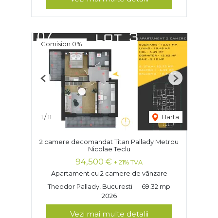
Comision 0%
Previous
Next
1
/
11
Harta
2 camere decomandat Titan Pallady Metrou
Nicolae Teclu
94,500 €
+ 21% TVA
Apartament cu 2 camere de vânzare
Theodor Pallady, Bucuresti
69.32 mp
2026
Vezi mai multe detalii