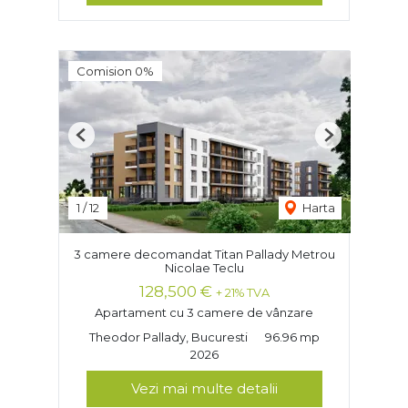
Comision 0%
Previous
Next
1
/
12
Harta
3 camere decomandat Titan Pallady Metrou
Nicolae Teclu
128,500 €
+ 21% TVA
Apartament cu 3 camere de vânzare
Theodor Pallady, Bucuresti
96.96 mp
2026
Vezi mai multe detalii