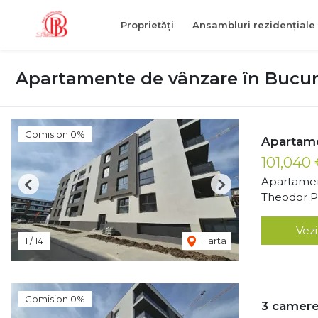
Proprietăți
Ansambluri rezidențiale
Apartamente de vânzare în Bucur
Comision 0%
Apartame
101,040
Apartamen
Previous
Next
Theodor Pa
Vezi
1
/
14
Harta
Comision 0%
3 camere