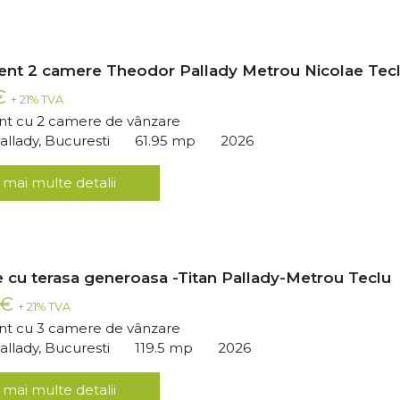
nt 2 camere Theodor Pallady Metrou Nicolae Tec
 €
+ 21% TVA
t cu 2 camere de vânzare
llady, Bucuresti
61.95 mp
2026
 mai multe detalii
 cu terasa generoasa -Titan Pallady-Metrou Teclu
 €
+ 21% TVA
t cu 3 camere de vânzare
llady, Bucuresti
119.5 mp
2026
 mai multe detalii