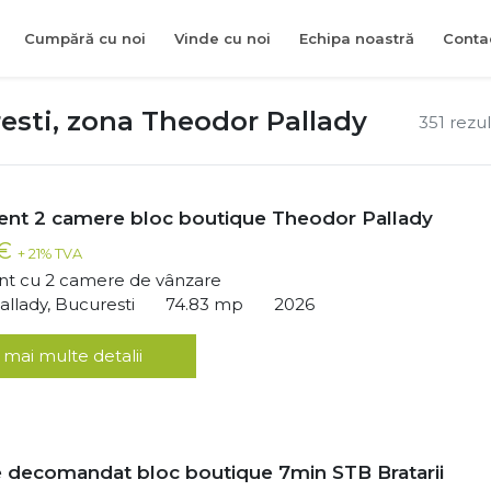
Cumpără cu noi
Vinde cu noi
Echipa noastră
Conta
esti, zona Theodor Pallady
351 rezu
nt 2 camere bloc boutique Theodor Pallady
 €
+ 21% TVA
t cu 2 camere de vânzare
llady, Bucuresti
74.83 mp
2026
 mai multe detalii
 decomandat bloc boutique 7min STB Bratarii