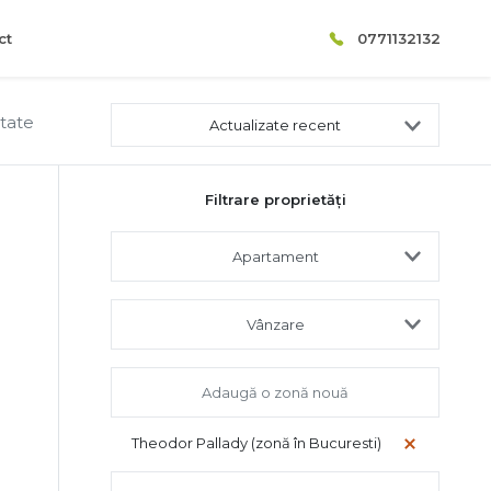
ct
0771132132
ltate
Actualizate recent
Filtrare proprietăți
Apartament
Vânzare
Theodor Pallady (zonă în Bucuresti)