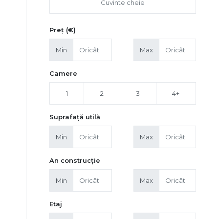
Preț (€)
Min
Max
Camere
1
2
3
4+
Suprafață utilă
Min
Max
An construcție
Min
Max
Etaj