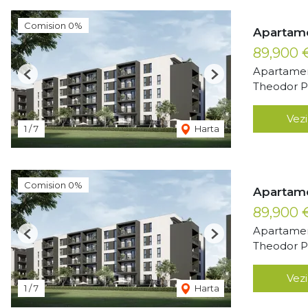
Comision 0%
Apartame
89,900
Apartamen
Previous
Next
Theodor Pa
Vezi
1
/
7
Harta
Comision 0%
Apartame
89,900
Apartamen
Previous
Next
Theodor Pa
Vezi
1
/
7
Harta