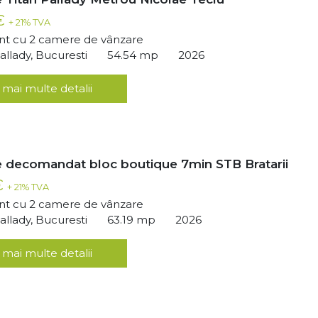
 €
+ 21% TVA
t cu 2 camere de vânzare
llady, Bucuresti
54.54 mp
2026
 mai multe detalii
 decomandat bloc boutique 7min STB Bratarii
€
+ 21% TVA
t cu 2 camere de vânzare
llady, Bucuresti
63.19 mp
2026
 mai multe detalii