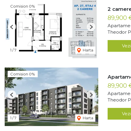
Comision 0%
2 camere
89,900
Apartamen
Previous
Next
Theodor Pa
Vezi
1
/
7
Harta
Comision 0%
Apartame
89,900
Apartamen
Previous
Next
Theodor Pa
Vezi
1
/
7
Harta