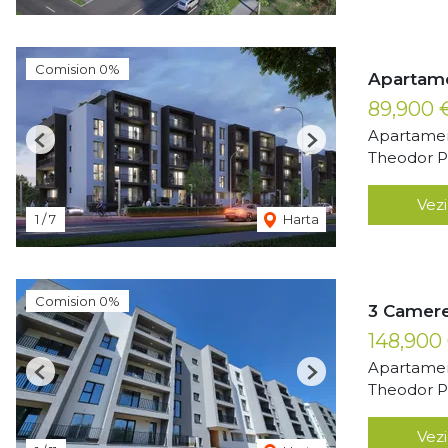
Comision 0%
Apartame
89,900
Apartamen
Previous
Next
Theodor Pa
Vezi
1
/
7
Harta
Comision 0%
3 Camere
148,900
Apartamen
Previous
Next
Theodor Pa
Vezi