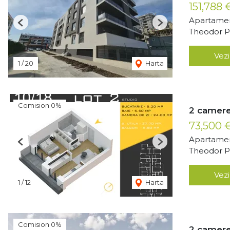
151,788
Apartamen
Previous
Next
Theodor Pa
Vezi
1
/
20
Harta
Comision 0%
2 camere
73,500 
Apartamen
Previous
Next
Theodor Pa
Vezi
1
/
12
Harta
Comision 0%
2 camere