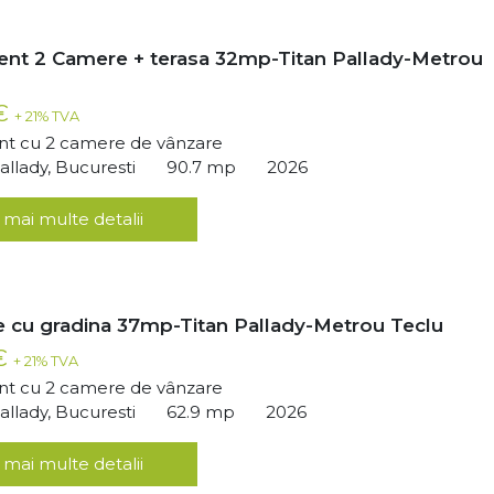
nt 2 Camere + terasa 32mp-Titan Pallady-Metrou
 €
+ 21% TVA
t cu 2 camere de vânzare
llady, Bucuresti
90.7 mp
2026
 mai multe detalii
 cu gradina 37mp-Titan Pallady-Metrou Teclu
 €
+ 21% TVA
t cu 2 camere de vânzare
llady, Bucuresti
62.9 mp
2026
 mai multe detalii