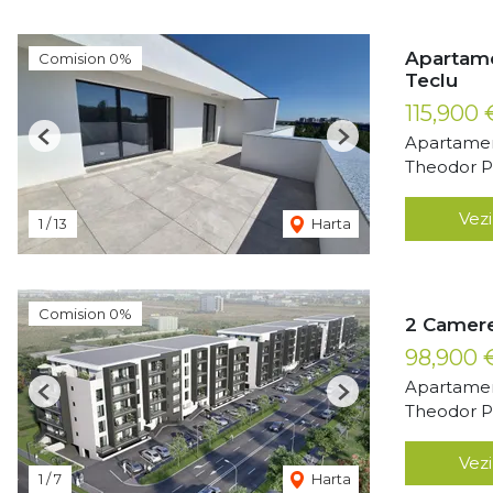
Apartame
Comision 0%
Teclu
115,900
Apartamen
Previous
Next
Theodor Pa
Vezi
1
/
13
Harta
Comision 0%
2 Camere
98,900
Apartamen
Previous
Next
Theodor Pa
Vezi
1
/
7
Harta