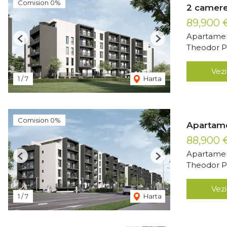
Comision 0%
2 camere
89,900
Apartamen
Previous
Next
Theodor Pa
Vezi
1
/
7
Harta
Comision 0%
Apartame
88,900
Apartamen
Previous
Next
Theodor Pa
Vezi
1
/
7
Harta