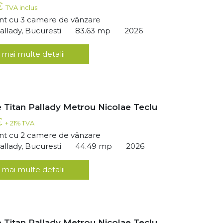
 €
TVA inclus
t cu 3 camere de vânzare
llady, Bucuresti
83.63 mp
2026
 mai multe detalii
 Titan Pallady Metrou Nicolae Teclu
€
+ 21% TVA
t cu 2 camere de vânzare
llady, Bucuresti
44.49 mp
2026
 mai multe detalii
 Titan Pallady Metrou Nicolae Teclu