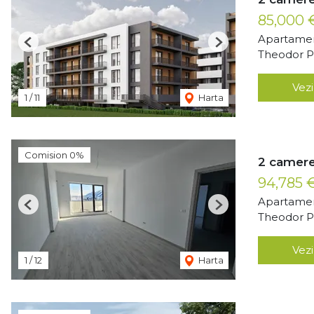
85,000
Apartamen
Previous
Next
Theodor Pa
Vezi
1
/
11
Harta
Comision 0%
2 camere
94,785 
Apartamen
Previous
Next
Theodor Pa
Vezi
1
/
12
Harta