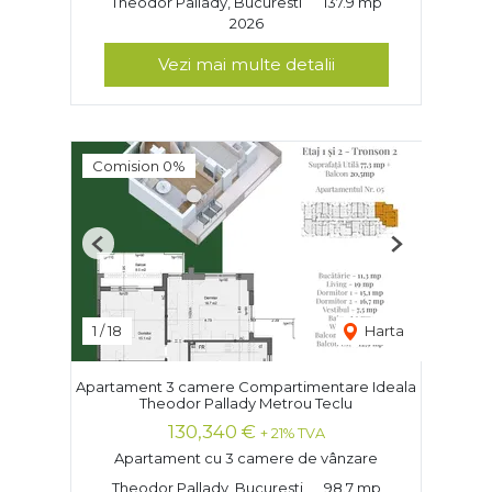
Theodor Pallady, Bucuresti
137.9 mp
2026
Vezi mai multe detalii
Comision 0%
Previous
Next
1
/
18
Harta
Apartament 3 camere Compartimentare Ideala
Theodor Pallady Metrou Teclu
130,340 €
+ 21% TVA
Apartament cu 3 camere de vânzare
Theodor Pallady, Bucuresti
98.7 mp