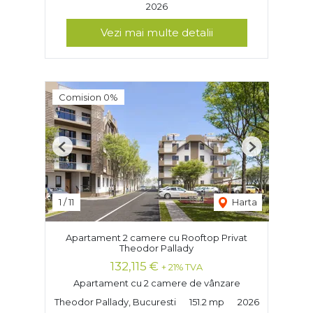
2026
Vezi mai multe detalii
Comision 0%
Previous
Next
1
/
11
Harta
Apartament 2 camere cu Rooftop Privat
Theodor Pallady
132,115 €
+ 21% TVA
Apartament cu 2 camere de vânzare
Theodor Pallady, Bucuresti
151.2 mp
2026