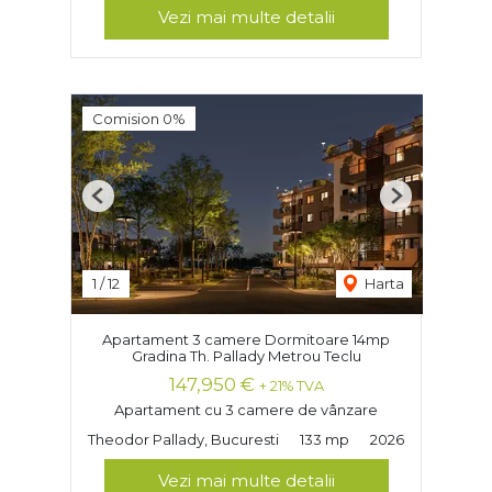
Vezi mai multe detalii
Comision 0%
Previous
Next
1
/
12
Harta
Apartament 3 camere Dormitoare 14mp
Gradina Th. Pallady Metrou Teclu
147,950 €
+ 21% TVA
Apartament cu 3 camere de vânzare
Theodor Pallady, Bucuresti
133 mp
2026
Vezi mai multe detalii