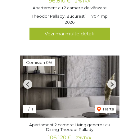
96,810 €
+ 21% TVA
Apartament cu 2 camere de vânzare
Theodor Pallady, Bucuresti
70.4 mp
2026
Vezi mai multe detalii
Comision 0%
Previous
Next
1
/
11
Harta
Apartament 2 camere Living generos cu
Dining-Theodor Pallady
106,120 €
+ 21% TVA