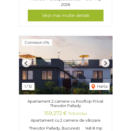
2026
Vezi mai multe detalii
Comision 0%
Previous
Next
1
/
12
Harta
Apartament 2 camere cu Rooftop Privat
Theodor Pallady
159,272 €
TVA inclus
Apartament cu 2 camere de vânzare
Theodor Pallady, Bucuresti
148.8 mp