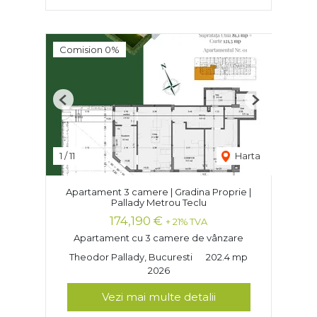
Comision 0%
Previous
Next
1
/
11
Harta
Apartament 3 camere | Gradina Proprie |
Pallady Metrou Teclu
174,190 €
+ 21% TVA
Apartament cu 3 camere de vânzare
Theodor Pallady, Bucuresti
202.4 mp
2026
Vezi mai multe detalii