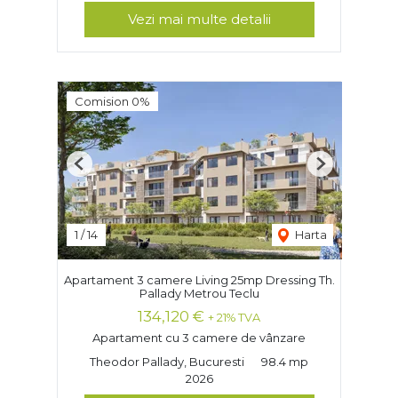
Vezi mai multe detalii
Comision 0%
Previous
Next
1
/
14
Harta
Apartament 3 camere Living 25mp Dressing Th.
Pallady Metrou Teclu
134,120 €
+ 21% TVA
Apartament cu 3 camere de vânzare
Theodor Pallady, Bucuresti
98.4 mp
2026