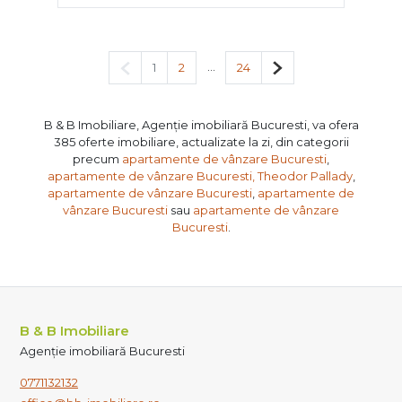
Pagina anterioară
...
Pagina următoare
1
2
24
B & B Imobiliare, Agenție imobiliară Bucuresti, va ofera
385 oferte imobiliare, actualizate la zi, din categorii
precum
apartamente de vânzare Bucuresti
,
apartamente de vânzare Bucuresti, Theodor Pallady
,
apartamente de vânzare Bucuresti
,
apartamente de
vânzare Bucuresti
sau
apartamente de vânzare
Bucuresti
.
B & B Imobiliare
Agenție imobiliară Bucuresti
0771132132