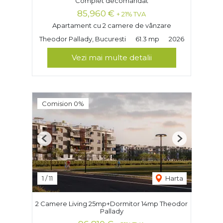
Complet decomandat
85,960 €
+ 21% TVA
Apartament cu 2 camere de vânzare
Theodor Pallady, Bucuresti
61.3 mp
2026
Vezi mai multe detalii
Comision 0%
Previous
Next
1
/
11
Harta
2 Camere Living 25mp+Dormitor 14mp Theodor
Pallady