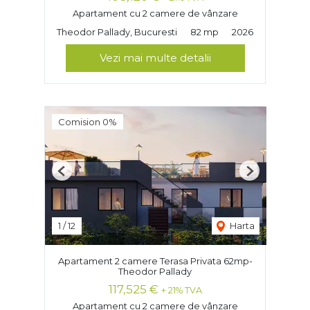
Apartament cu 2 camere de vânzare
Theodor Pallady, Bucuresti
82 mp
2026
Vezi mai multe detalii
Comision 0%
Previous
Next
1
/
12
Harta
Apartament 2 camere Terasa Privata 62mp-
Theodor Pallady
117,525 €
+ 21% TVA
Apartament cu 2 camere de vânzare