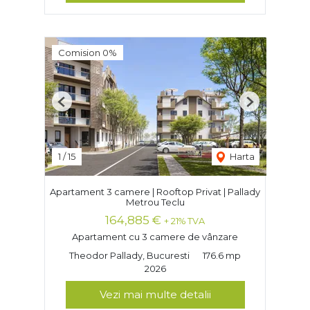
Comision 0%
Previous
Next
1
/
15
Harta
Apartament 3 camere | Rooftop Privat | Pallady
Metrou Teclu
164,885 €
+ 21% TVA
Apartament cu 3 camere de vânzare
Theodor Pallady, Bucuresti
176.6 mp
2026
Vezi mai multe detalii