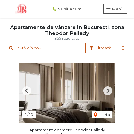
Sună acum
Meniu
Apartamente de vânzare în Bucuresti, zona
Theodor Pallady
355 rezultate
Caută din nou
Filtrează
Previous
Next
1
/
10
Harta
Apartament 2 camere Theodor Pallady