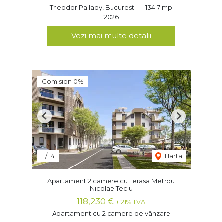
Theodor Pallady, Bucuresti
134.7 mp
2026
Vezi mai multe detalii
Comision 0%
Previous
Next
1
/
14
Harta
Apartament 2 camere cu Terasa Metrou
Nicolae Teclu
118,230 €
+ 21% TVA
Apartament cu 2 camere de vânzare