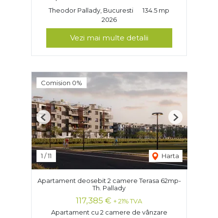
Theodor Pallady, Bucuresti
134.5 mp
2026
Vezi mai multe detalii
Comision 0%
Previous
Next
1
/
11
Harta
Apartament deosebit 2 camere Terasa 62mp-
Th. Pallady
117,385 €
+ 21% TVA
Apartament cu 2 camere de vânzare