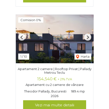
Comision 0%
Previous
Next
1
/
10
Harta
Apartament 2 camere | Rooftop Privat | Pallady
Metrou Teclu
154,540 €
+ 21% TVA
Apartament cu 2 camere de vânzare
Theodor Pallady, Bucuresti
189.4 mp
2026
Vezi mai multe detalii