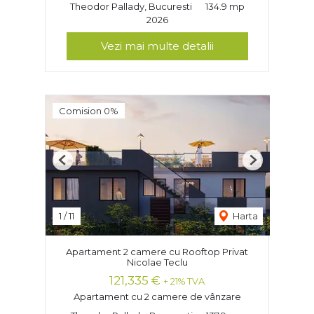
Theodor Pallady, Bucuresti
134.9 mp
2026
Vezi mai multe detalii
Comision 0%
Previous
Next
1
/
11
Harta
Apartament 2 camere cu Rooftop Privat
Nicolae Teclu
121,335 €
+ 21% TVA
Apartament cu 2 camere de vânzare