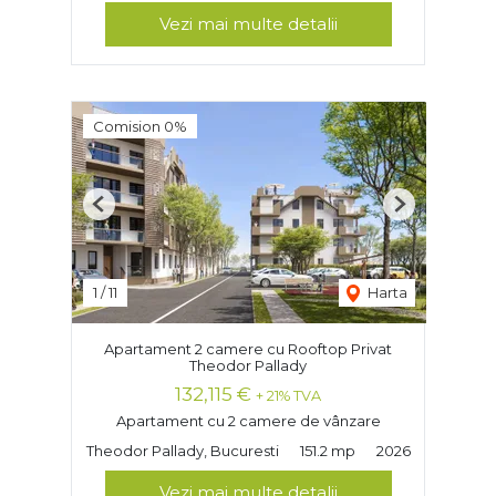
Vezi mai multe detalii
Comision 0%
Previous
Next
1
/
11
Harta
Apartament 2 camere cu Rooftop Privat
Theodor Pallady
132,115 €
+ 21% TVA
Apartament cu 2 camere de vânzare
Theodor Pallady, Bucuresti
151.2 mp
2026
Vezi mai multe detalii