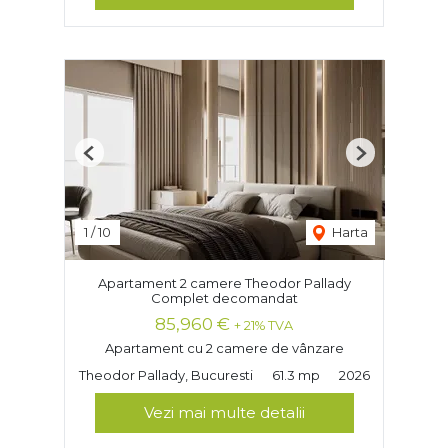
Previous
Next
1
/
10
Harta
Apartament 2 camere Theodor Pallady
Complet decomandat
85,960 €
+ 21% TVA
Apartament cu 2 camere de vânzare
Theodor Pallady, Bucuresti
61.3 mp
2026
Vezi mai multe detalii