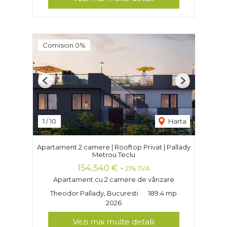
Comision 0%
Previous
Next
1
/
10
Harta
Apartament 2 camere | Rooftop Privat | Pallady
Metrou Teclu
154,540 €
+ 21% TVA
Apartament cu 2 camere de vânzare
Theodor Pallady, Bucuresti
189.4 mp
2026
Vezi mai multe detalii