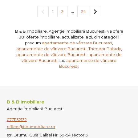
Pagina anterioară
...
Pagina următoare
1
2
24
B & B Imobiliare, Agenție imobiliară Bucuresti, va ofera
381 oferte imobiliare, actualizate la zi, din categorii
precum
apartamente de vânzare Bucuresti
,
apartamente de vânzare Bucuresti, Theodor Pallady
,
apartamente de vânzare Bucuresti
,
apartamente de
vânzare Bucuresti
sau
apartamente de vânzare
Bucuresti
.
B & B Imobiliare
Agenție imobiliară Bucuresti
0771132132
office@bb-imobiliare.ro
str. Drumul Gura Calitei Nr. 50-54 sector 3