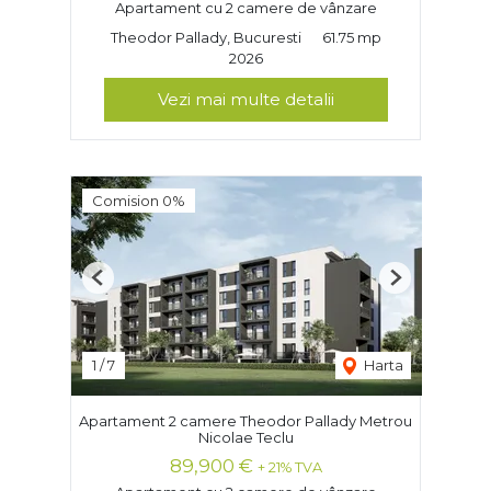
Apartament cu 2 camere de vânzare
Theodor Pallady, Bucuresti
61.75 mp
2026
Vezi mai multe detalii
Comision 0%
Previous
Next
1
/
7
Harta
Apartament 2 camere Theodor Pallady Metrou
Nicolae Teclu
89,900 €
+ 21% TVA