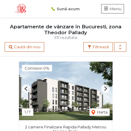
Sună acum
Meniu
Apartamente de vânzare în Bucuresti, zona
Theodor Pallady
351 rezultate
Caută din nou
Filtrează
Comision 0%
Previous
Next
1
/
7
Harta
2 camere Finalizare Rapida Pallady Metrou