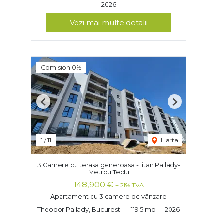
2026
Vezi mai multe detalii
Comision 0%
Previous
Next
1
/
11
Harta
3 Camere cu terasa generoasa -Titan Pallady-
Metrou Teclu
148,900 €
+ 21% TVA
Apartament cu 3 camere de vânzare
Theodor Pallady, Bucuresti
119.5 mp
2026