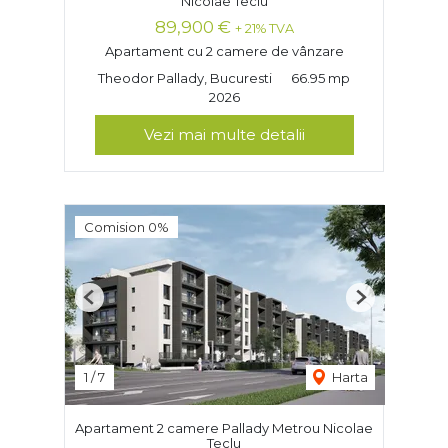
Nicolae Teclu
89,900 €
+ 21% TVA
Apartament cu 2 camere de vânzare
Theodor Pallady, Bucuresti
66.95 mp
2026
Vezi mai multe detalii
Comision 0%
Previous
Next
1
/
7
Harta
Apartament 2 camere Pallady Metrou Nicolae
Teclu