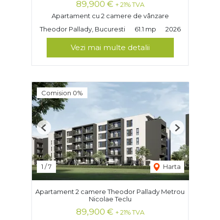
89,900 €
+ 21% TVA
Apartament cu 2 camere de vânzare
Theodor Pallady, Bucuresti
61.1 mp
2026
Vezi mai multe detalii
Comision 0%
Previous
Next
1
/
7
Harta
Apartament 2 camere Theodor Pallady Metrou
Nicolae Teclu
89,900 €
+ 21% TVA