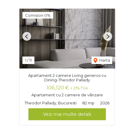
Comision 0%
Previous
Next
1
/
11
Harta
Apartament 2 camere Living generos cu
Dining-Theodor Pallady
106,120 €
+ 21% TVA
Apartament cu 2 camere de vânzare
Theodor Pallady, Bucuresti
82 mp
2026
Vezi mai multe detalii