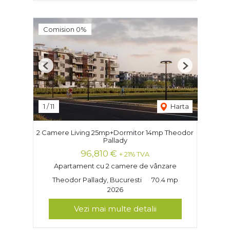
Comision 0%
Previous
Next
1
/
11
Harta
2 Camere Living 25mp+Dormitor 14mp Theodor
Pallady
96,810 €
+ 21% TVA
Apartament cu 2 camere de vânzare
Theodor Pallady, Bucuresti
70.4 mp
2026
Vezi mai multe detalii