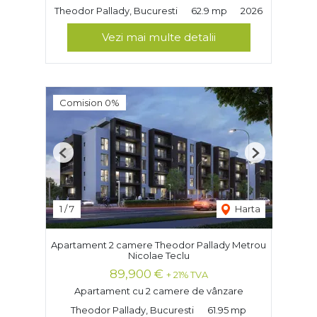
Theodor Pallady, Bucuresti
62.9 mp
2026
Vezi mai multe detalii
Comision 0%
Previous
Next
1
/
7
Harta
Apartament 2 camere Theodor Pallady Metrou
Nicolae Teclu
89,900 €
+ 21% TVA
Apartament cu 2 camere de vânzare
Theodor Pallady, Bucuresti
61.95 mp