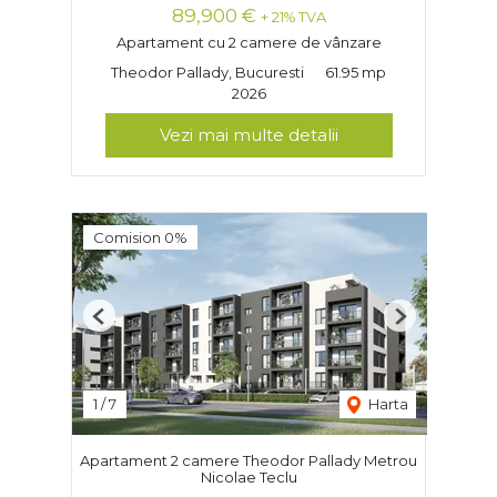
89,900 €
+ 21% TVA
Apartament cu 2 camere de vânzare
Theodor Pallady, Bucuresti
61.95 mp
2026
Vezi mai multe detalii
Comision 0%
Previous
Next
1
/
7
Harta
Apartament 2 camere Theodor Pallady Metrou
Nicolae Teclu