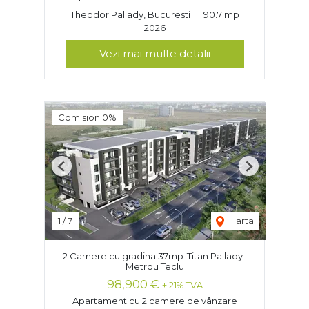
Theodor Pallady, Bucuresti
90.7 mp
2026
Vezi mai multe detalii
Comision 0%
Previous
Next
1
/
7
Harta
2 Camere cu gradina 37mp-Titan Pallady-
Metrou Teclu
98,900 €
+ 21% TVA
Apartament cu 2 camere de vânzare