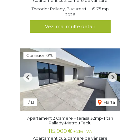
Apartament cu 2 camere de vânzare
Theodor Pallady, Bucuresti
61.75 mp
2026
Vezi mai multe detalii
Comision 0%
Previous
Next
1
/
13
Harta
Apartament 2 Camere + terasa 32mp-Titan
Pallady-Metrou Teclu
115,900 €
+ 21% TVA
Apartament cu 2 camere de vânzare