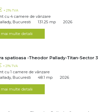
 €
+ 21% TVA
t cu 4 camere de vânzare
llady, Bucuresti
131.25 mp
2026
 mai multe detalii
ra spatioasa -Theodor Pallady-Titan-Sector 3
 €
+ 21% TVA
t cu 1 camere de vânzare
llady, Bucuresti
48.1 mp
2026
 mai multe detalii