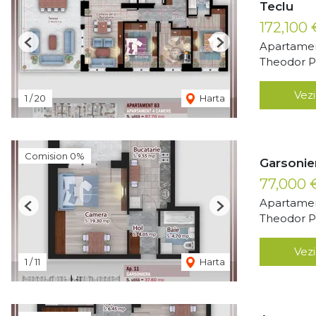
Teclu
172,100
Apartamen
Previous
Next
Theodor Pa
Vezi
1
/
20
Harta
Comision 0%
Garsonie
77,000
Apartamen
Previous
Next
Theodor Pa
Vezi
1
/
11
Harta