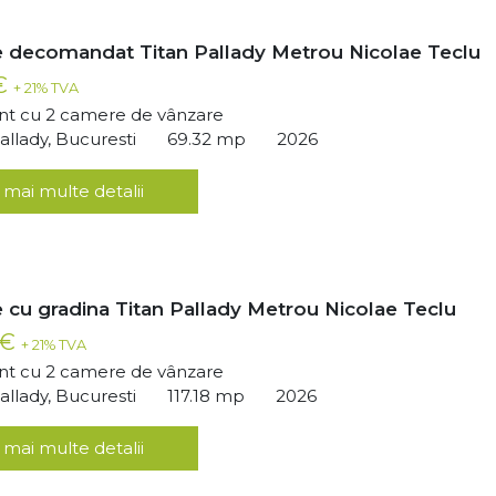
 decomandat Titan Pallady Metrou Nicolae Teclu
 €
+ 21% TVA
t cu 2 camere de vânzare
llady, Bucuresti
69.32 mp
2026
 mai multe detalii
 cu gradina Titan Pallady Metrou Nicolae Teclu
 €
+ 21% TVA
t cu 2 camere de vânzare
llady, Bucuresti
117.18 mp
2026
 mai multe detalii