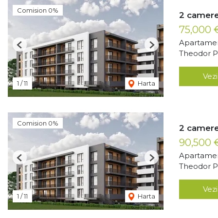
Comision 0%
2 camere
75,000
Apartamen
Previous
Next
Theodor Pa
Vezi
1
/
11
Harta
Comision 0%
2 camere
90,500
Apartamen
Previous
Next
Theodor Pa
Vezi
1
/
11
Harta