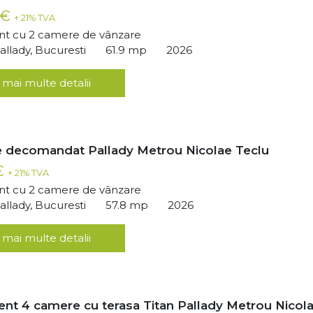
 €
+ 21% TVA
t cu 2 camere de vânzare
llady, Bucuresti
61.9 mp
2026
 mai multe detalii
 decomandat Pallady Metrou Nicolae Teclu
€
+ 21% TVA
t cu 2 camere de vânzare
llady, Bucuresti
57.8 mp
2026
 mai multe detalii
nt 4 camere cu terasa Titan Pallady Metrou Nicol