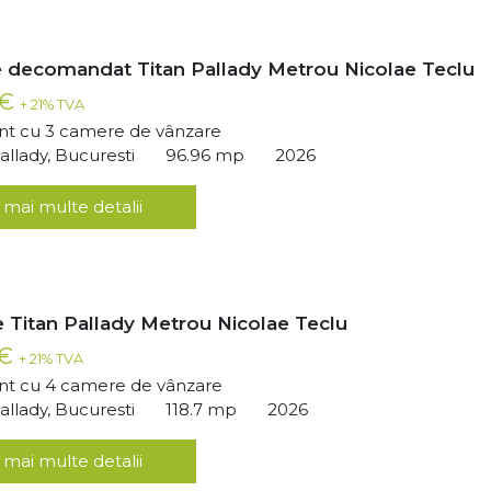
 decomandat Titan Pallady Metrou Nicolae Teclu
 €
+ 21% TVA
t cu 3 camere de vânzare
llady, Bucuresti
96.96 mp
2026
 mai multe detalii
 Titan Pallady Metrou Nicolae Teclu
 €
+ 21% TVA
t cu 4 camere de vânzare
llady, Bucuresti
118.7 mp
2026
 mai multe detalii