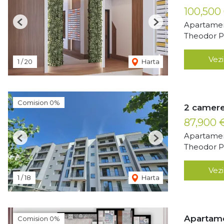
100,500
Apartamen
Previous
Next
Theodor Pa
Vezi
1
/
20
Harta
Comision 0%
2 camere
87,900 
Apartamen
Previous
Next
Theodor Pa
Vezi
1
/
18
Harta
Apartame
Comision 0%