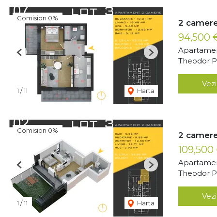
Comision 0%
2 camere
94,500
Apartamen
Previous
Next
Theodor Pa
Vezi
1
/
11
Harta
Comision 0%
2 camere
109,500
Apartamen
Previous
Next
Theodor Pa
Vezi
1
/
11
Harta