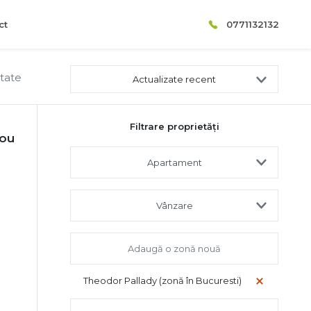
ct
0771132132
ltate
Actualizate recent
Filtrare proprietăți
rou
Apartament
Vânzare
Theodor Pallady (zonă în Bucuresti)