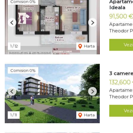
Apartam
Comision 0%
Ideala
91,500 
Apartamen
Previous
Next
Theodor Pa
Vezi
1
/
12
Harta
Comision 0%
3 camere
132,600
Apartamen
Previous
Next
Theodor Pa
Vezi
1
/
11
Harta