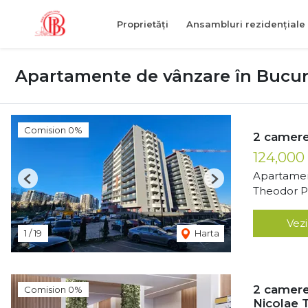
Proprietăți
Ansambluri rezidențiale
Apartamente de vânzare în Bucur
Comision 0%
2 camere
124,000
Apartamen
Previous
Next
Theodor Pa
Vezi
1
/
19
Harta
2 camere
Comision 0%
Nicolae 