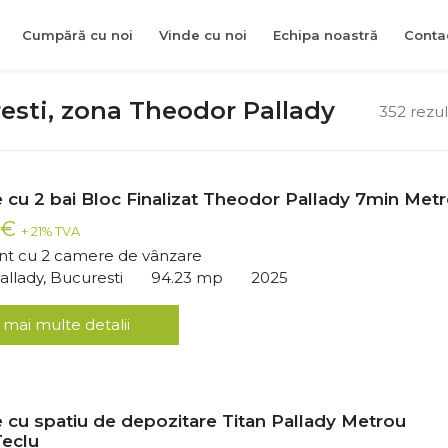
Cumpără cu noi
Vinde cu noi
Echipa noastră
Conta
esti, zona Theodor Pallady
352 rezu
 cu 2 bai Bloc Finalizat Theodor Pallady 7min Met
 €
+ 21% TVA
t cu 2 camere de vânzare
llady, Bucuresti
94.23 mp
2025
 mai multe detalii
 cu spatiu de depozitare Titan Pallady Metrou
Teclu