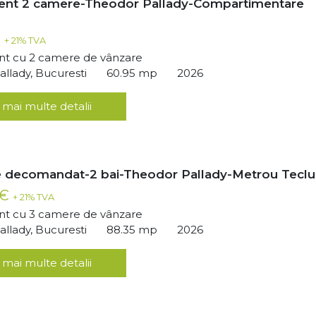
ent 2 camere-Theodor Pallady-Compartimentare
€
+ 21% TVA
t cu 2 camere de vânzare
llady, Bucuresti
60.95 mp
2026
 mai multe detalii
 decomandat-2 bai-Theodor Pallady-Metrou Teclu
 €
+ 21% TVA
t cu 3 camere de vânzare
llady, Bucuresti
88.35 mp
2026
 mai multe detalii