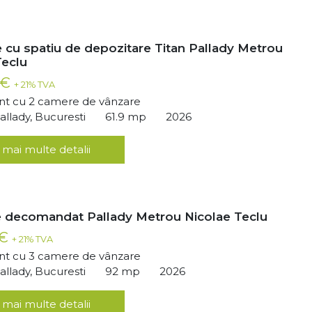
 cu spatiu de depozitare Titan Pallady Metrou
Teclu
 €
+ 21% TVA
t cu 2 camere de vânzare
llady, Bucuresti
61.9 mp
2026
 mai multe detalii
 decomandat Pallady Metrou Nicolae Teclu
 €
+ 21% TVA
t cu 3 camere de vânzare
llady, Bucuresti
92 mp
2026
 mai multe detalii