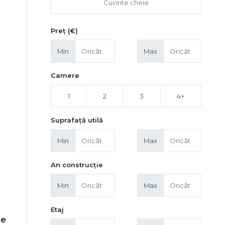
Preț (€)
Min
Max
Camere
1
2
3
4+
Suprafață utilă
Min
Max
An construcție
Min
Max
Etaj
ae