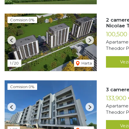
2 camere
Comision 0%
Nicolae 
100,500
Apartamen
Previous
Next
Theodor Pa
Vezi
1
/
20
Harta
Comision 0%
3 camere
133,900
Apartamen
Previous
Next
Theodor Pa
Vezi