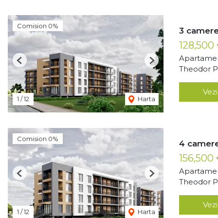
Comision 0%
3 camere
128,500
Apartamen
Previous
Next
Theodor Pa
Vezi
1
/
12
Harta
Comision 0%
4 camere
156,500
Apartamen
Previous
Next
Theodor Pa
Vezi
1
/
12
Harta