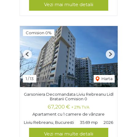
Vezi mai multe detalii
Comision 0%
Previous
Next
1
/
13
Harta
Garsoniera Decomandata Liviu Rebreanu Lidl
Bratarii Comision 0
67,200 €
+ 21% TVA
Apartament cu 1 camere de vânzare
Liviu Rebreanu, Bucuresti
35.69 mp
2026
Vezi mai multe detalii