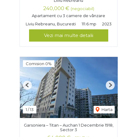
Liviu Rebreanu
240,000 €
(negociabil)
Apartament cu 3 camere de vânzare
Liviu Rebreanu, Bucuresti
111.6 mp
2023
Vezi mai multe detalii
Comision 0%
Previous
Next
1
/
13
Harta
Garsoniera – Titan – Auchan 1 Decembrie 1918,
Sector 3