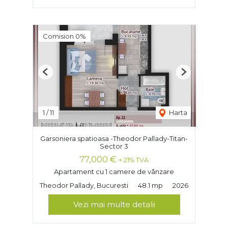
Comision 0%
Previous
Next
1
/
11
Harta
Garsoniera spatioasa -Theodor Pallady-Titan-
Sector 3
77,000 €
+ 21% TVA
Apartament cu 1 camere de vânzare
Theodor Pallady, Bucuresti
48.1 mp
2026
Vezi mai multe detalii