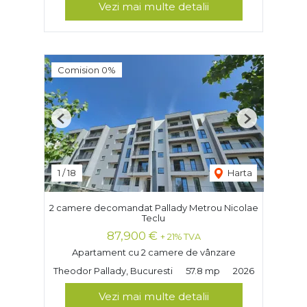
Vezi mai multe detalii
Comision 0%
Previous
Next
1
/
18
Harta
2 camere decomandat Pallady Metrou Nicolae
Teclu
87,900 €
+ 21% TVA
Apartament cu 2 camere de vânzare
Theodor Pallady, Bucuresti
57.8 mp
2026
Vezi mai multe detalii