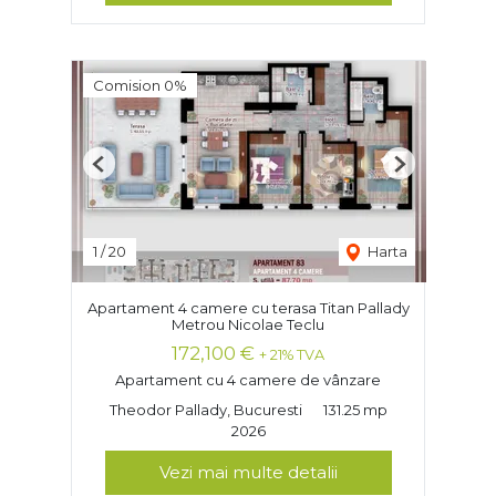
Comision 0%
Previous
Next
1
/
20
Harta
Apartament 4 camere cu terasa Titan Pallady
Metrou Nicolae Teclu
172,100 €
+ 21% TVA
Apartament cu 4 camere de vânzare
Theodor Pallady, Bucuresti
131.25 mp
2026
Vezi mai multe detalii