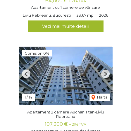
64,000 €
+ 21% TVA
Apartament cu 1 camere de vânzare
Liviu Rebreanu, Bucuresti
33.67 mp
2026
Vezi mai multe detalii
Comision 0%
Previous
Next
1
/
14
Harta
Apartament 2 camere Auchan Titan-Liviu
Rebreanu
107,300 €
+ 21% TVA