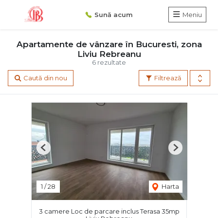
Sună acum
Meniu
Apartamente de vânzare în Bucuresti, zona
Liviu Rebreanu
6 rezultate
Caută din nou
Filtrează
Previous
Next
1
/
28
Harta
3 camere Loc de parcare inclus Terasa 35mp