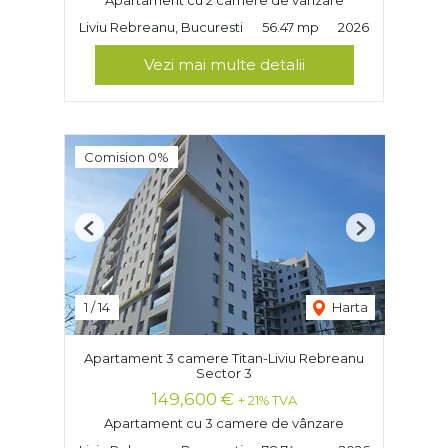
Apartament cu 2 camere de vânzare
Liviu Rebreanu, Bucuresti
56.47 mp
2026
Vezi mai multe detalii
Comision 0%
Previous
Next
1
/
14
Harta
Apartament 3 camere Titan-Liviu Rebreanu
Sector 3
149,600 €
+ 21% TVA
Apartament cu 3 camere de vânzare