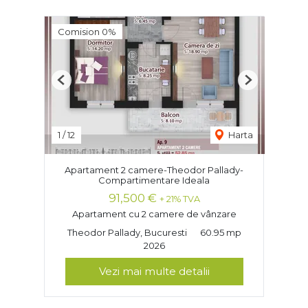
Comision 0%
Previous
Next
1
/
12
Harta
Apartament 2 camere-Theodor Pallady-
Compartimentare Ideala
91,500 €
+ 21% TVA
Apartament cu 2 camere de vânzare
Theodor Pallady, Bucuresti
60.95 mp
2026
Vezi mai multe detalii