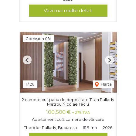
Vezi mai multe detalii
Comision 0%
Previous
Next
1
/
20
Harta
2 camere cu spatiu de depozitare Titan Pallady
Metrou Nicolae Teclu
100,500 €
+ 21% TVA
Apartament cu 2 camere de vânzare
Theodor Pallady, Bucuresti
61.9 mp
2026