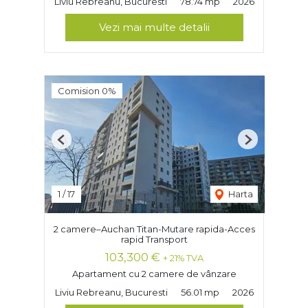
Liviu Rebreanu, Bucuresti
78.74 mp
2026
Vezi mai multe detalii
Comision 0%
Previous
Next
1
/
17
Harta
2 camere–Auchan Titan-Mutare rapida-Acces
rapid Transport
103,300 €
+ 21% TVA
Apartament cu 2 camere de vânzare
Liviu Rebreanu, Bucuresti
56.01 mp
2026