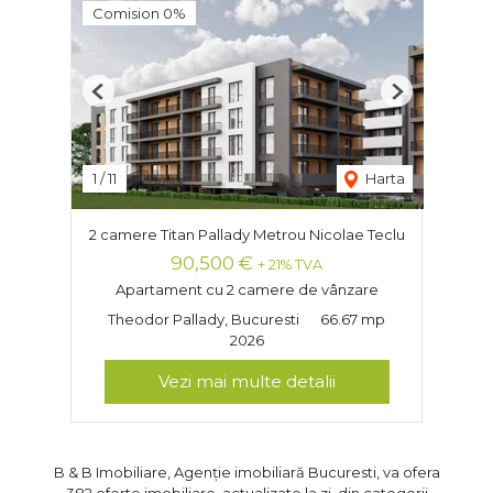
Comision 0%
Previous
Next
1
/
11
Harta
2 camere Titan Pallady Metrou Nicolae Teclu
90,500 €
+ 21% TVA
Apartament cu 2 camere de vânzare
Theodor Pallady, Bucuresti
66.67 mp
2026
Vezi mai multe detalii
B & B Imobiliare, Agenție imobiliară Bucuresti, va ofera
382 oferte imobiliare, actualizate la zi, din categorii