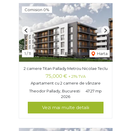
Comision 0%
Previous
Next
1
/
11
Harta
2 camere Titan Pallady Metrou Nicolae Teclu
75,000 €
+ 21% TVA
Apartament cu 2 camere de vânzare
Theodor Pallady, Bucuresti
47.27 mp
2026
Vezi mai multe detalii