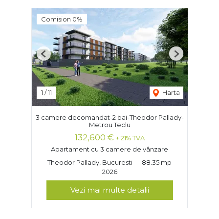
Comision 0%
Previous
Next
1
/
11
Harta
3 camere decomandat-2 bai-Theodor Pallady-
Metrou Teclu
132,600 €
+ 21% TVA
Apartament cu 3 camere de vânzare
Theodor Pallady, Bucuresti
88.35 mp
2026
Vezi mai multe detalii