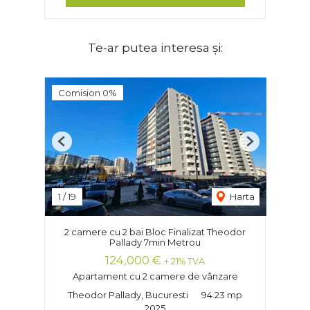
Te-ar putea interesa și:
Comision 0%
Previous
Next
1
/
19
Harta
2 camere cu 2 bai Bloc Finalizat Theodor
Pallady 7min Metrou
124,000 €
+ 21% TVA
Apartament cu 2 camere de vânzare
Theodor Pallady, Bucuresti
94.23 mp
2025