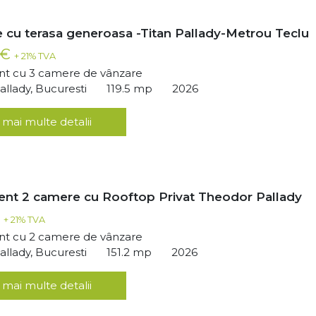
 cu terasa generoasa -Titan Pallady-Metrou Teclu
 €
+ 21% TVA
t cu 3 camere de vânzare
llady, Bucuresti
119.5 mp
2026
 mai multe detalii
nt 2 camere cu Rooftop Privat Theodor Pallady
€
+ 21% TVA
t cu 2 camere de vânzare
llady, Bucuresti
151.2 mp
2026
 mai multe detalii