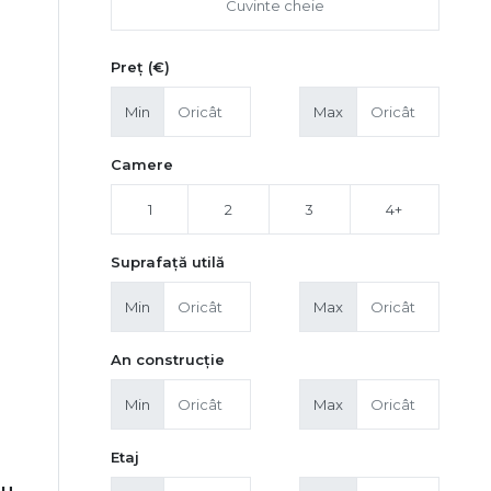
Preț (€)
Min
Max
Camere
1
2
3
4+
Suprafață utilă
Min
Max
An construcție
Min
Max
Etaj
lu