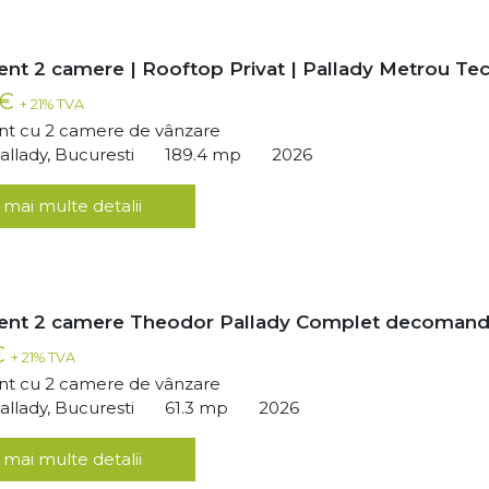
nt 2 camere | Rooftop Privat | Pallady Metrou Tec
 €
+ 21% TVA
t cu 2 camere de vânzare
llady, Bucuresti
189.4 mp
2026
 mai multe detalii
ent 2 camere Theodor Pallady Complet decomand
€
+ 21% TVA
t cu 2 camere de vânzare
llady, Bucuresti
61.3 mp
2026
 mai multe detalii