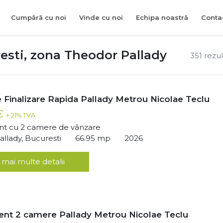
Cumpără cu noi
Vinde cu noi
Echipa noastră
Conta
esti, zona Theodor Pallady
351 rezu
 Finalizare Rapida Pallady Metrou Nicolae Teclu
 €
+ 21% TVA
t cu 2 camere de vânzare
llady, Bucuresti
66.95 mp
2026
 mai multe detalii
nt 2 camere Pallady Metrou Nicolae Teclu