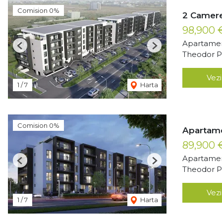
Comision 0%
2 Camere
98,900
Apartamen
Previous
Next
Theodor Pa
Vezi
1
/
7
Harta
Comision 0%
Apartame
89,900
Apartamen
Previous
Next
Theodor Pa
Vezi
1
/
7
Harta