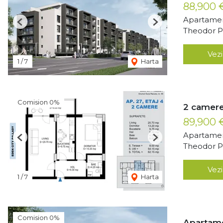
88,900
Apartamen
Previous
Next
Theodor Pa
Vezi
1
/
7
Harta
Comision 0%
2 camere
89,900
Apartamen
Previous
Next
Theodor Pa
Vezi
1
/
7
Harta
Comision 0%
Apartame