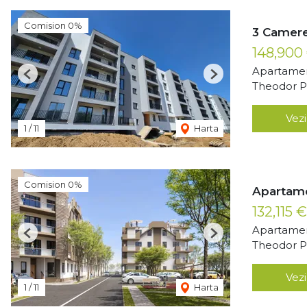
Comision 0%
3 Camere
148,900
Apartamen
Previous
Next
Theodor Pa
Vezi
1
/
11
Harta
Comision 0%
Apartame
132,115 
Apartamen
Previous
Next
Theodor Pa
Vezi
1
/
11
Harta