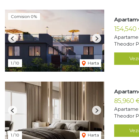
Comision 0%
Apartame
154,540
Apartamen
Previous
Next
Theodor Pa
Vezi
1
/
10
Harta
Apartam
85,960 
Apartamen
Previous
Next
Theodor Pa
Vezi
1
/
10
Harta