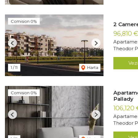
Comision 0%
2 Camere
96,810 
Apartamen
Previous
Next
Theodor Pa
Vezi
1
/
11
Harta
Apartame
Comision 0%
Pallady
106,120
Apartamen
Previous
Next
Theodor Pa
Vezi