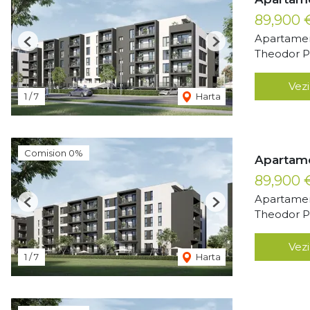
89,900
Apartamen
Previous
Next
Theodor Pa
Vezi
1
/
7
Harta
Comision 0%
Apartame
89,900
Apartamen
Previous
Next
Theodor Pa
Vezi
1
/
7
Harta