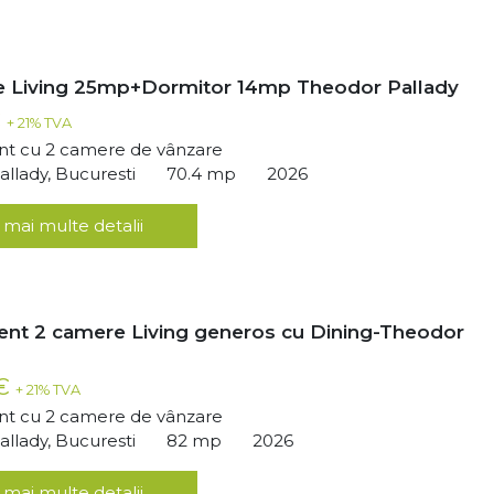
 Living 25mp+Dormitor 14mp Theodor Pallady
€
+ 21% TVA
t cu 2 camere de vânzare
llady, Bucuresti
70.4 mp
2026
 mai multe detalii
nt 2 camere Living generos cu Dining-Theodor
 €
+ 21% TVA
t cu 2 camere de vânzare
llady, Bucuresti
82 mp
2026
 mai multe detalii