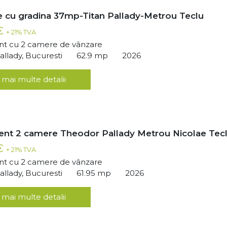
 cu gradina 37mp-Titan Pallady-Metrou Teclu
 €
+ 21% TVA
t cu 2 camere de vânzare
llady, Bucuresti
62.9 mp
2026
 mai multe detalii
nt 2 camere Theodor Pallady Metrou Nicolae Tec
 €
+ 21% TVA
t cu 2 camere de vânzare
llady, Bucuresti
61.95 mp
2026
 mai multe detalii