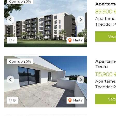
Comision 0%
Apartame
89,900
Apartamen
Previous
Next
Theodor Pa
Vezi
1
/
7
Harta
Apartame
Comision 0%
Teclu
115,900
Apartamen
Previous
Next
Theodor Pa
Vezi
1
/
13
Harta