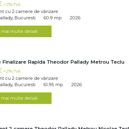
 €
+ 21% TVA
t cu 2 camere de vânzare
llady, Bucuresti
60.9 mp
2026
 mai multe detalii
 Finalizare Rapida Theodor Pallady Metrou Teclu
 €
+ 21% TVA
t cu 2 camere de vânzare
llady, Bucuresti
61.95 mp
2026
 mai multe detalii
nt 2 camere Theodor Pallady Metrou Nicolae Tec