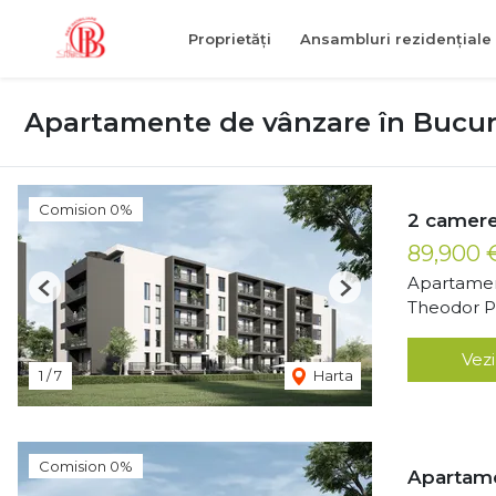
Proprietăți
Ansambluri rezidențiale
Apartamente de vânzare în Bucur
Comision 0%
2 camere
89,900
Apartamen
Previous
Next
Theodor Pa
Vezi
1
/
7
Harta
Comision 0%
Apartame