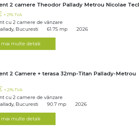
nt 2 camere Theodor Pallady Metrou Nicolae Tec
 €
+ 21% TVA
t cu 2 camere de vânzare
llady, Bucuresti
61.75 mp
2026
 mai multe detalii
nt 2 Camere + terasa 32mp-Titan Pallady-Metrou
 €
+ 21% TVA
t cu 2 camere de vânzare
llady, Bucuresti
90.7 mp
2026
 mai multe detalii