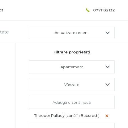
ct
0771132132
ltate
Actualizate recent
Filtrare proprietăți
Apartament
Vânzare
Theodor Pallady (zonă în Bucuresti)