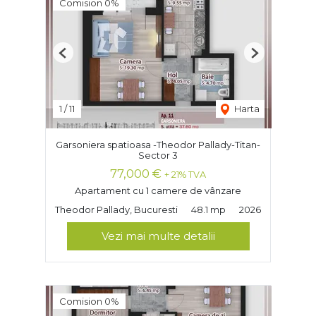
Comision 0%
Previous
Next
1
/
11
Harta
Garsoniera spatioasa -Theodor Pallady-Titan-
Sector 3
77,000 €
+ 21% TVA
Apartament cu 1 camere de vânzare
Theodor Pallady, Bucuresti
48.1 mp
2026
Vezi mai multe detalii
Comision 0%