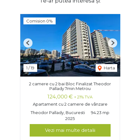
Te-ar putea interesa și:
Comision 0%
Previous
Next
1
/
19
Harta
2 camere cu 2 bai Bloc Finalizat Theodor
Pallady 7min Metrou
124,000 €
+ 21% TVA
Apartament cu 2 camere de vânzare
Theodor Pallady, Bucuresti
94.23 mp
2025
Vezi mai multe detalii