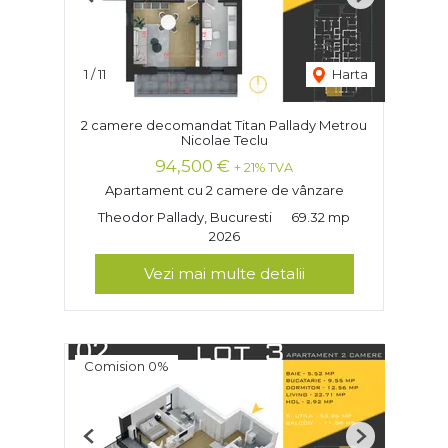
Previous
Next
1
/
11
Harta
2 camere decomandat Titan Pallady Metrou
Nicolae Teclu
94,500 €
+ 21% TVA
Apartament cu 2 camere de vânzare
Theodor Pallady, Bucuresti
69.32 mp
2026
Vezi mai multe detalii
Comision 0%
Previous
Next