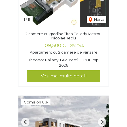
1
/
11
Harta
2 camere cu gradina Titan Pallady Metrou
Nicolae Teclu
109,500 €
+ 21% TVA
Apartament cu 2 camere de vânzare
Theodor Pallady, Bucuresti
117.18 mp
2026
Vezi mai multe detalii
Comision 0%
Previous
Next