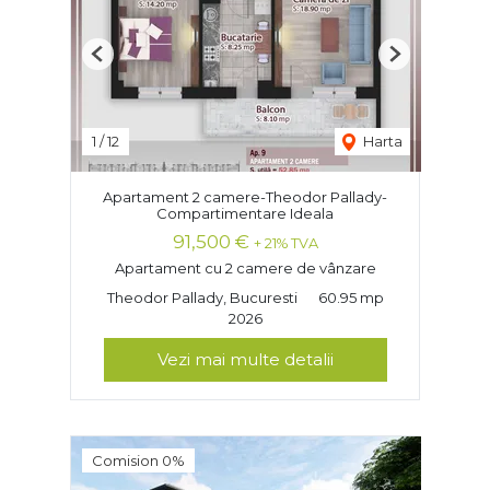
Previous
Next
1
/
12
Harta
Apartament 2 camere-Theodor Pallady-
Compartimentare Ideala
91,500 €
+ 21% TVA
Apartament cu 2 camere de vânzare
Theodor Pallady, Bucuresti
60.95 mp
2026
Vezi mai multe detalii
Comision 0%