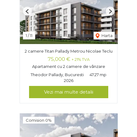
Previous
Next
1
/
11
Harta
2 camere Titan Pallady Metrou Nicolae Teclu
75,000 €
+ 21% TVA
Apartament cu 2 camere de vânzare
Theodor Pallady, Bucuresti
47.27 mp
2026
Vezi mai multe detalii
Comision 0%