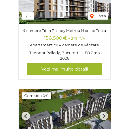
1
/
12
Harta
4 camere Titan Pallady Metrou Nicolae Teclu
156,500 €
+ 21% TVA
Apartament cu 4 camere de vânzare
Theodor Pallady, Bucuresti
118.7 mp
2026
Vezi mai multe detalii
Comision 0%
Previous
Next