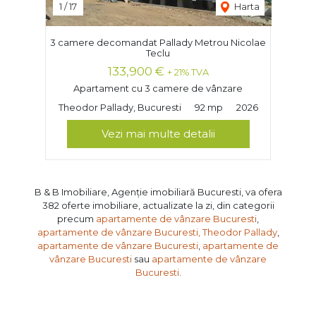
1
/
17
Harta
3 camere decomandat Pallady Metrou Nicolae
Teclu
133,900 €
+ 21% TVA
Apartament cu 3 camere de vânzare
Theodor Pallady, Bucuresti
92 mp
2026
Vezi mai multe detalii
B & B Imobiliare, Agenție imobiliară Bucuresti, va ofera
382 oferte imobiliare, actualizate la zi, din categorii
precum
apartamente de vânzare Bucuresti
,
apartamente de vânzare Bucuresti, Theodor Pallady
,
apartamente de vânzare Bucuresti
,
apartamente de
vânzare Bucuresti
sau
apartamente de vânzare
Bucuresti
.