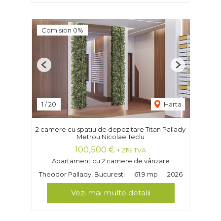
Comision 0%
Previous
Next
1
/
20
Harta
2 camere cu spatiu de depozitare Titan Pallady
Metrou Nicolae Teclu
100,500 €
+ 21% TVA
Apartament cu 2 camere de vânzare
Theodor Pallady, Bucuresti
61.9 mp
2026
Vezi mai multe detalii