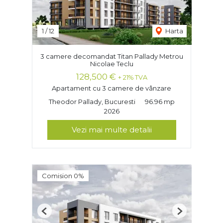
1
/
12
Harta
3 camere decomandat Titan Pallady Metrou
Nicolae Teclu
128,500 €
+ 21% TVA
Apartament cu 3 camere de vânzare
Theodor Pallady, Bucuresti
96.96 mp
2026
Vezi mai multe detalii
Comision 0%
Previous
Next