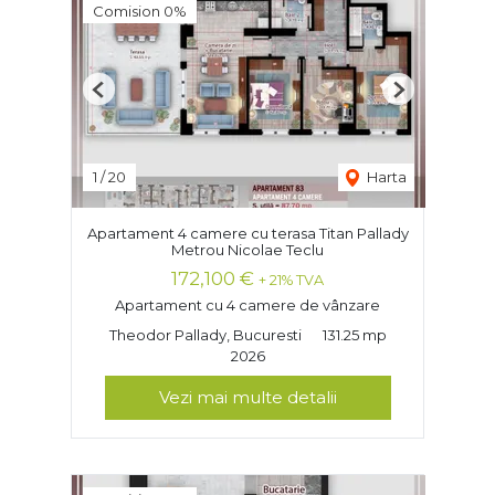
Comision 0%
Previous
Next
1
/
20
Harta
Apartament 4 camere cu terasa Titan Pallady
Metrou Nicolae Teclu
172,100 €
+ 21% TVA
Apartament cu 4 camere de vânzare
Theodor Pallady, Bucuresti
131.25 mp
2026
Vezi mai multe detalii