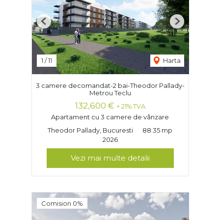
Previous
Next
1
/
11
Harta
3 camere decomandat-2 bai-Theodor Pallady-
Metrou Teclu
132,600 €
+ 21% TVA
Apartament cu 3 camere de vânzare
Theodor Pallady, Bucuresti
88.35 mp
2026
Vezi mai multe detalii
Comision 0%