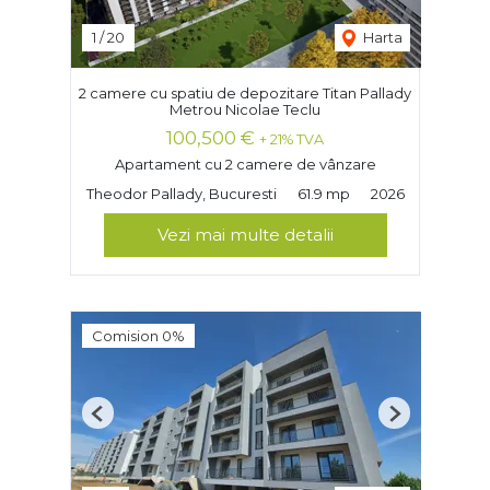
1
/
20
Harta
2 camere cu spatiu de depozitare Titan Pallady
Metrou Nicolae Teclu
100,500 €
+ 21% TVA
Apartament cu 2 camere de vânzare
Theodor Pallady, Bucuresti
61.9 mp
2026
Vezi mai multe detalii
Comision 0%
Previous
Next