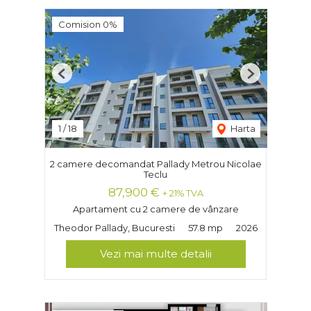
Comision 0%
Previous
Next
1
/
18
Harta
2 camere decomandat Pallady Metrou Nicolae
Teclu
87,900 €
+ 21% TVA
Apartament cu 2 camere de vânzare
Theodor Pallady, Bucuresti
57.8 mp
2026
Vezi mai multe detalii