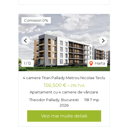
Comision 0%
Previous
Next
1
/
12
Harta
4 camere Titan Pallady Metrou Nicolae Teclu
156,500 €
+ 21% TVA
Apartament cu 4 camere de vânzare
Theodor Pallady, Bucuresti
118.7 mp
2026
Vezi mai multe detalii