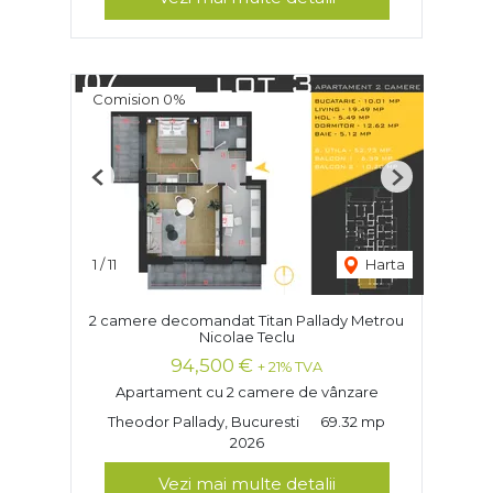
Comision 0%
Previous
Next
1
/
11
Harta
2 camere decomandat Titan Pallady Metrou
Nicolae Teclu
94,500 €
+ 21% TVA
Apartament cu 2 camere de vânzare
Theodor Pallady, Bucuresti
69.32 mp
2026
Vezi mai multe detalii