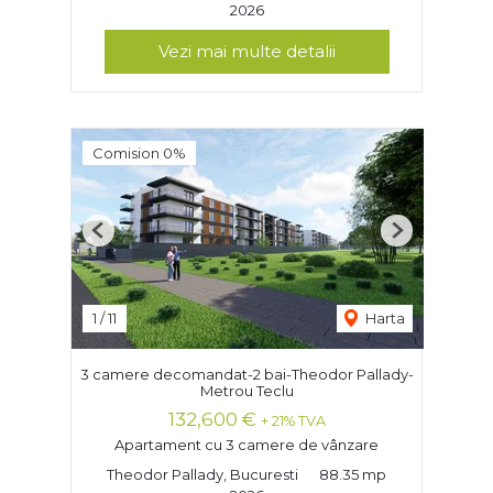
2026
Vezi mai multe detalii
Comision 0%
Previous
Next
1
/
11
Harta
3 camere decomandat-2 bai-Theodor Pallady-
Metrou Teclu
132,600 €
+ 21% TVA
Apartament cu 3 camere de vânzare
Theodor Pallady, Bucuresti
88.35 mp