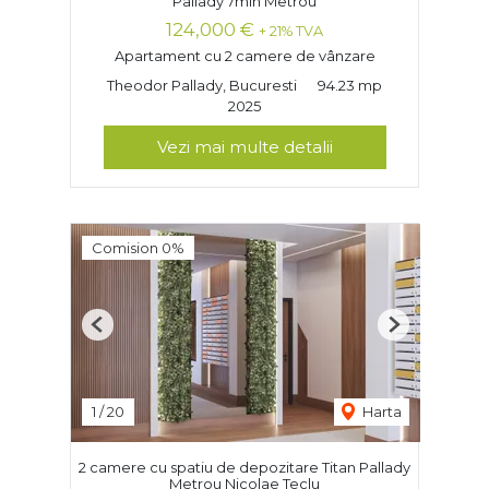
Pallady 7min Metrou
124,000 €
+ 21% TVA
Apartament cu 2 camere de vânzare
Theodor Pallady, Bucuresti
94.23 mp
2025
Vezi mai multe detalii
Comision 0%
Previous
Next
1
/
20
Harta
2 camere cu spatiu de depozitare Titan Pallady
Metrou Nicolae Teclu