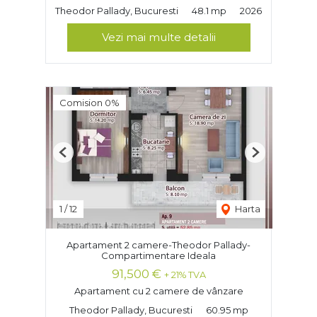
Theodor Pallady, Bucuresti
48.1 mp
2026
Vezi mai multe detalii
Comision 0%
Previous
Next
1
/
12
Harta
Apartament 2 camere-Theodor Pallady-
Compartimentare Ideala
91,500 €
+ 21% TVA
Apartament cu 2 camere de vânzare
Theodor Pallady, Bucuresti
60.95 mp