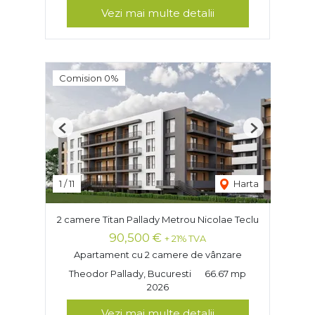
Vezi mai multe detalii
Comision 0%
Previous
Next
1
/
11
Harta
2 camere Titan Pallady Metrou Nicolae Teclu
90,500 €
+ 21% TVA
Apartament cu 2 camere de vânzare
Theodor Pallady, Bucuresti
66.67 mp
2026
Vezi mai multe detalii