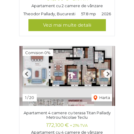
Apartament cu 2 camere de vânzare
Theodor Pallady, Bucuresti
57.8 mp
2026
Vezi mai multe detalii
Comision 0%
Previous
Next
1
/
20
Harta
Apartament 4 camere cu terasa Titan Pallady
Metrou Nicolae Teclu
172,100 €
+ 21% TVA
Apartament cu 4 camere de vânzare