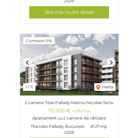
2026
Vezi mai multe detalii
Comision 0%
Previous
Next
1
/
11
Harta
2 camere Titan Pallady Metrou Nicolae Teclu
75,000 €
+ 21% TVA
Apartament cu 2 camere de vânzare
Theodor Pallady, Bucuresti
47.27 mp
2026