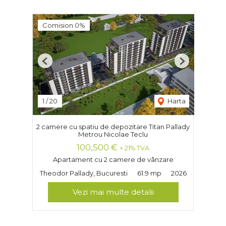
Comision 0%
Previous
Next
1
/
20
Harta
2 camere cu spatiu de depozitare Titan Pallady
Metrou Nicolae Teclu
100,500 €
+ 21% TVA
Apartament cu 2 camere de vânzare
Theodor Pallady, Bucuresti
61.9 mp
2026
Vezi mai multe detalii