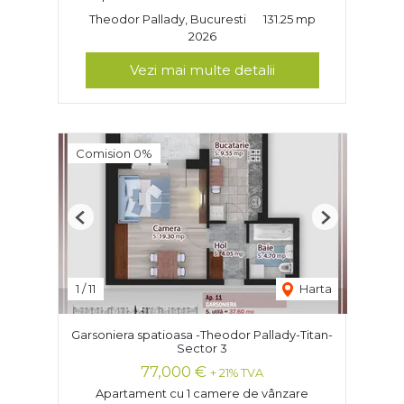
Theodor Pallady, Bucuresti
131.25 mp
2026
Vezi mai multe detalii
Comision 0%
Previous
Next
1
/
11
Harta
Garsoniera spatioasa -Theodor Pallady-Titan-
Sector 3
77,000 €
+ 21% TVA
Apartament cu 1 camere de vânzare