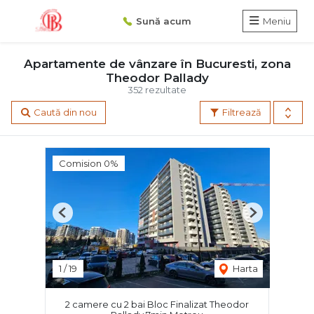
Sună acum
Meniu
Apartamente de vânzare în Bucuresti, zona
Theodor Pallady
352 rezultate
Caută din nou
Filtrează
Comision 0%
Previous
Next
1
/
19
Harta
2 camere cu 2 bai Bloc Finalizat Theodor