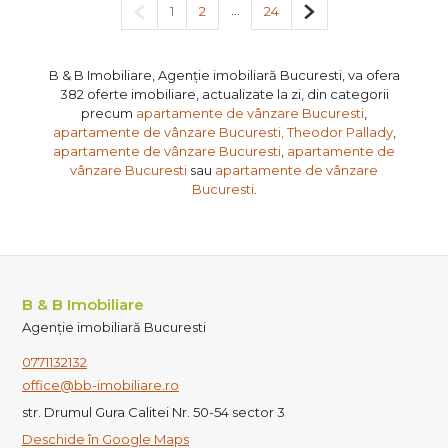
Pagina anterioară
...
Pagina următoare
1
2
24
B & B Imobiliare, Agenție imobiliară Bucuresti, va ofera
382 oferte imobiliare, actualizate la zi, din categorii
precum
apartamente de vânzare Bucuresti
,
apartamente de vânzare Bucuresti, Theodor Pallady
,
apartamente de vânzare Bucuresti
,
apartamente de
vânzare Bucuresti
sau
apartamente de vânzare
Bucuresti
.
B & B Imobiliare
Agenție imobiliară Bucuresti
0771132132
office@bb-imobiliare.ro
str. Drumul Gura Calitei Nr. 50-54 sector 3
Deschide în Google Maps