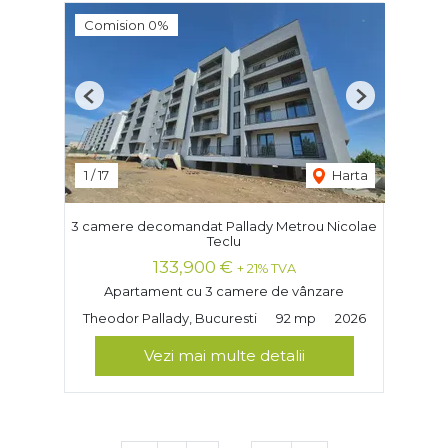
Comision 0%
Previous
Next
1
/
17
Harta
3 camere decomandat Pallady Metrou Nicolae
Teclu
133,900 €
+ 21% TVA
Apartament cu 3 camere de vânzare
Theodor Pallady, Bucuresti
92 mp
2026
Vezi mai multe detalii