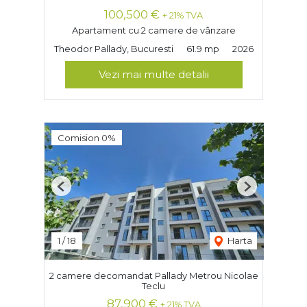
100,500 €
+ 21% TVA
Apartament cu 2 camere de vânzare
Theodor Pallady, Bucuresti
61.9 mp
2026
Vezi mai multe detalii
Comision 0%
Previous
Next
1
/
18
Harta
2 camere decomandat Pallady Metrou Nicolae
Teclu
87,900 €
+ 21% TVA