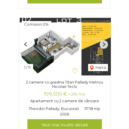
Comision 0%
Previous
Next
1
/
11
Harta
2 camere cu gradina Titan Pallady Metrou
Nicolae Teclu
109,500 €
+ 21% TVA
Apartament cu 2 camere de vânzare
Theodor Pallady, Bucuresti
117.18 mp
2026
Vezi mai multe detalii