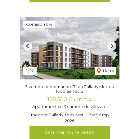
Comision 0%
Previous
Next
1
/
12
Harta
3 camere decomandat Titan Pallady Metrou
Nicolae Teclu
128,500 €
+ 21% TVA
Apartament cu 3 camere de vânzare
Theodor Pallady, Bucuresti
96.96 mp
2026
Vezi mai multe detalii