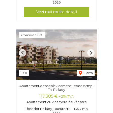
2026
Vezi mai multe detalii
Comision 0%
Previous
Next
1
/
11
Harta
Apartament deosebit 2 camere Terasa 62mp-
Th. Pallady
117,385 €
+ 21% TVA
Apartament cu 2 camere de vânzare
Theodor Pallady, Bucuresti
134.7 mp