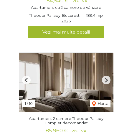
154,540 €
+ 21% TVA
Apartament cu 2 camere de vânzare
Theodor Pallady, Bucuresti
189.4 mp
2026
Vezi mai multe detalii
Previous
Next
1
/
10
Harta
Apartament 2 camere Theodor Pallady
Complet decomandat
85,960 €
+ 21% TVA