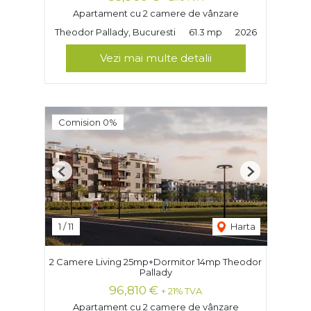
Apartament cu 2 camere de vânzare
Theodor Pallady, Bucuresti
61.3 mp
2026
Vezi mai multe detalii
Comision 0%
Previous
Next
1
/
11
Harta
2 Camere Living 25mp+Dormitor 14mp Theodor
Pallady
96,810 €
+ 21% TVA
Apartament cu 2 camere de vânzare