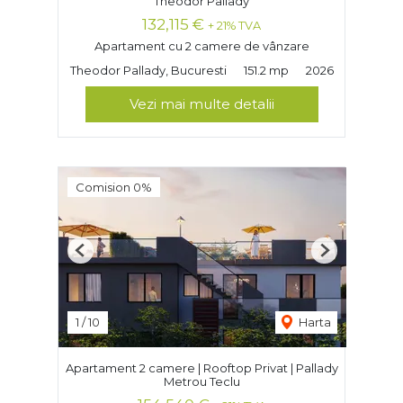
Theodor Pallady
132,115 €
+ 21% TVA
Apartament cu 2 camere de vânzare
Theodor Pallady, Bucuresti
151.2 mp
2026
Vezi mai multe detalii
Comision 0%
Previous
Next
1
/
10
Harta
Apartament 2 camere | Rooftop Privat | Pallady
Metrou Teclu