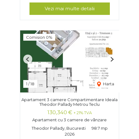
Vezi mai multe detalii
Comision 0%
Previous
Next
1
/
18
Harta
Apartament 3 camere Compartimentare Ideala
Theodor Pallady Metrou Teclu
130,340 €
+ 21% TVA
Apartament cu 3 camere de vânzare
Theodor Pallady, Bucuresti
98.7 mp
2026