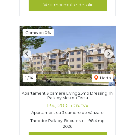
Vezi mai multe detalii
Comision 0%
Previous
Next
1
/
14
Harta
Apartament 3 camere Living 25mp Dressing Th.
Pallady Metrou Teclu
134,120 €
+ 21% TVA
Apartament cu 3 camere de vânzare
Theodor Pallady, Bucuresti
98.4 mp
2026