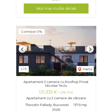
Vezi mai multe detalii
Comision 0%
Previous
Next
1
/
11
Harta
Apartament 2 camere cu Rooftop Privat
Nicolae Teclu
121,335 €
+ 21% TVA
Apartament cu 2 camere de vânzare
Theodor Pallady, Bucuresti
137.9 mp
2026