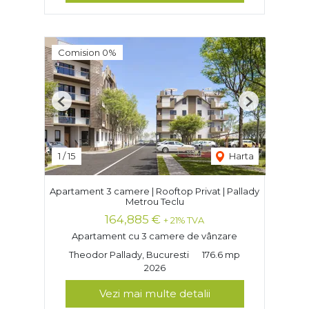
Comision 0%
Previous
Next
1
/
15
Harta
Apartament 3 camere | Rooftop Privat | Pallady
Metrou Teclu
164,885 €
+ 21% TVA
Apartament cu 3 camere de vânzare
Theodor Pallady, Bucuresti
176.6 mp
2026
Vezi mai multe detalii