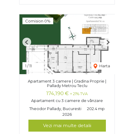
Comision 0%
Previous
Next
1
/
11
Harta
Apartament 3 camere | Gradina Proprie |
Pallady Metrou Teclu
174,190 €
+ 21% TVA
Apartament cu 3 camere de vânzare
Theodor Pallady, Bucuresti
202.4 mp
2026
Vezi mai multe detalii