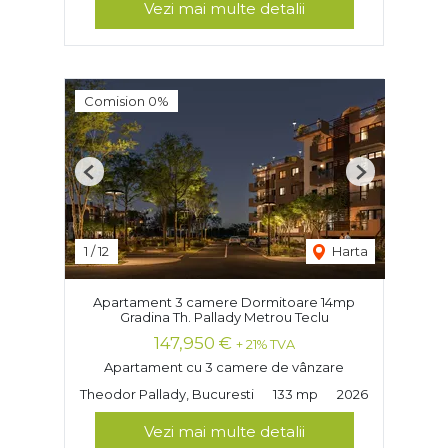
Vezi mai multe detalii
Comision 0%
Previous
Next
1
/
12
Harta
Apartament 3 camere Dormitoare 14mp
Gradina Th. Pallady Metrou Teclu
147,950 €
+ 21% TVA
Apartament cu 3 camere de vânzare
Theodor Pallady, Bucuresti
133 mp
2026
Vezi mai multe detalii