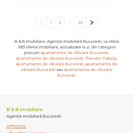
Pagina anterioară
...
Pagina următoare
1
2
24
B & B Imobiliare, Agenție imobiliară Bucuresti, va ofera
385 oferte imobiliare, actualizate la zi, din categorii
precum
apartamente de vânzare Bucuresti
,
apartamente de vânzare Bucuresti, Theodor Pallady
,
apartamente de vânzare Bucuresti
,
apartamente de
vânzare Bucuresti
sau
apartamente de vânzare
Bucuresti
.
B & B Imobiliare
Agenție imobiliară Bucuresti
0771132132