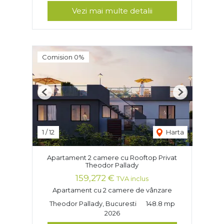
Vezi mai multe detalii
Comision 0%
Previous
Next
1
/
12
Harta
Apartament 2 camere cu Rooftop Privat
Theodor Pallady
159,272 €
TVA inclus
Apartament cu 2 camere de vânzare
Theodor Pallady, Bucuresti
148.8 mp
2026