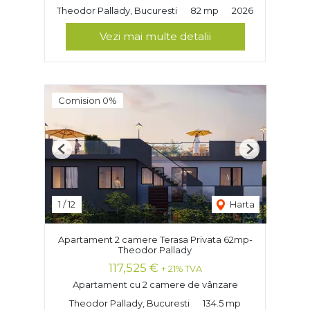
Theodor Pallady, Bucuresti
82 mp
2026
Vezi mai multe detalii
Comision 0%
Previous
Next
1
/
12
Harta
Apartament 2 camere Terasa Privata 62mp-
Theodor Pallady
117,525 €
+ 21% TVA
Apartament cu 2 camere de vânzare
Theodor Pallady, Bucuresti
134.5 mp