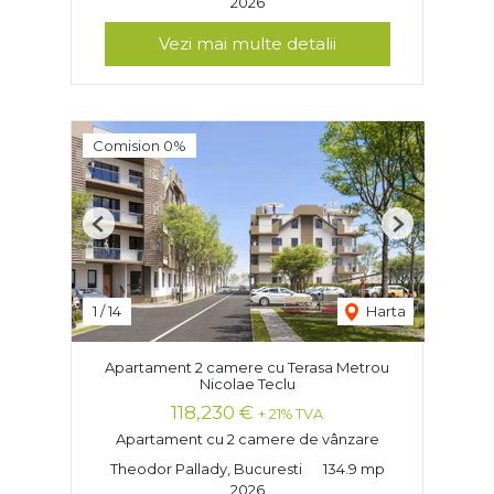
2026
Vezi mai multe detalii
Comision 0%
Previous
Next
1
/
14
Harta
Apartament 2 camere cu Terasa Metrou
Nicolae Teclu
118,230 €
+ 21% TVA
Apartament cu 2 camere de vânzare
Theodor Pallady, Bucuresti
134.9 mp
2026