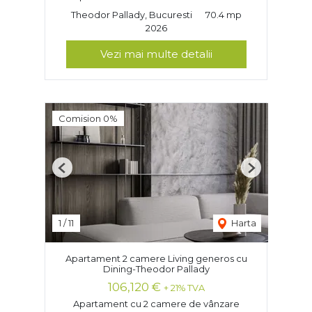
Theodor Pallady, Bucuresti
70.4 mp
2026
Vezi mai multe detalii
Comision 0%
Previous
Next
1
/
11
Harta
Apartament 2 camere Living generos cu
Dining-Theodor Pallady
106,120 €
+ 21% TVA
Apartament cu 2 camere de vânzare