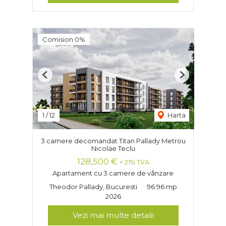
Comision 0%
Previous
Next
1
/
12
Harta
3 camere decomandat Titan Pallady Metrou
Nicolae Teclu
128,500 €
+ 21% TVA
Apartament cu 3 camere de vânzare
Theodor Pallady, Bucuresti
96.96 mp
2026
Vezi mai multe detalii