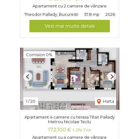
Apartament cu 2 camere de vânzare
Theodor Pallady, Bucuresti
57.8 mp
2026
Vezi mai multe detalii
Comision 0%
Previous
Next
1
/
20
Harta
Apartament 4 camere cu terasa Titan Pallady
Metrou Nicolae Teclu
172,100 €
+ 21% TVA
Apartament cu 4 camere de vânzare