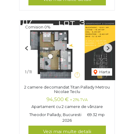
Comision 0%
Previous
Next
1
/
11
Harta
2 camere decomandat Titan Pallady Metrou
Nicolae Teclu
94,500 €
+ 21% TVA
Apartament cu 2 camere de vânzare
Theodor Pallady, Bucuresti
69.32 mp
2026
Vezi mai multe detalii