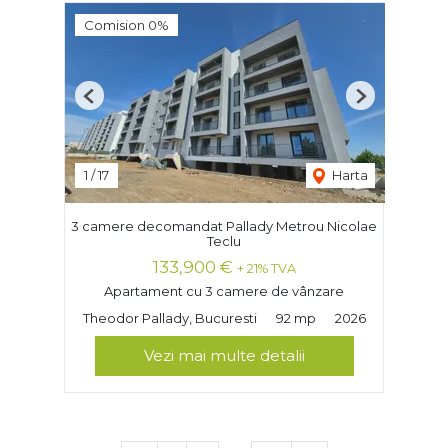
Comision 0%
Previous
Next
1
/
17
Harta
3 camere decomandat Pallady Metrou Nicolae
Teclu
133,900 €
+ 21% TVA
Apartament cu 3 camere de vânzare
Theodor Pallady, Bucuresti
92 mp
2026
Vezi mai multe detalii