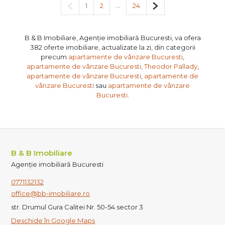
Pagina anterioară
...
Pagina următoare
1
2
24
B & B Imobiliare, Agenție imobiliară Bucuresti, va ofera
382 oferte imobiliare, actualizate la zi, din categorii
precum
apartamente de vânzare Bucuresti
,
apartamente de vânzare Bucuresti, Theodor Pallady
,
apartamente de vânzare Bucuresti
,
apartamente de
vânzare Bucuresti
sau
apartamente de vânzare
Bucuresti
.
B & B Imobiliare
Agenție imobiliară Bucuresti
0771132132
office@bb-imobiliare.ro
str. Drumul Gura Calitei Nr. 50-54 sector 3
Deschide în Google Maps