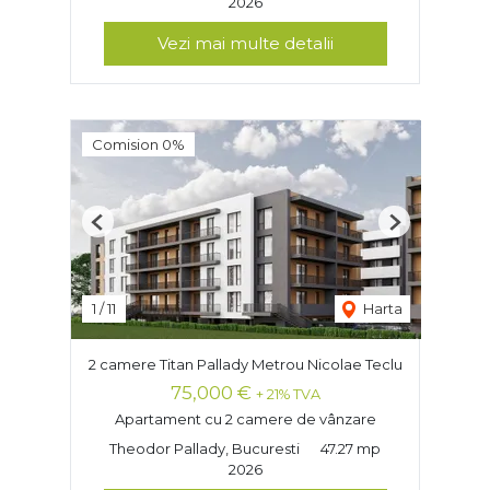
2026
Vezi mai multe detalii
Comision 0%
Previous
Next
1
/
11
Harta
2 camere Titan Pallady Metrou Nicolae Teclu
75,000 €
+ 21% TVA
Apartament cu 2 camere de vânzare
Theodor Pallady, Bucuresti
47.27 mp
2026