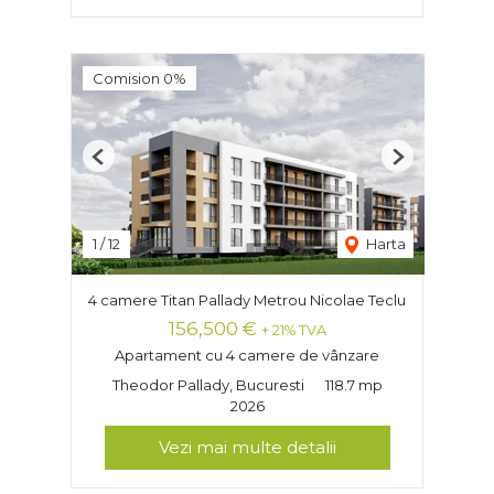
Comision 0%
Previous
Next
1
/
12
Harta
4 camere Titan Pallady Metrou Nicolae Teclu
156,500 €
+ 21% TVA
Apartament cu 4 camere de vânzare
Theodor Pallady, Bucuresti
118.7 mp
2026
Vezi mai multe detalii