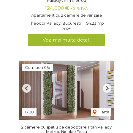
Pallady 7min Metrou
124,000 €
+ 21% TVA
Apartament cu 2 camere de vânzare
Theodor Pallady, Bucuresti
94.23 mp
2025
Vezi mai multe detalii
Comision 0%
Previous
Next
1
/
20
Harta
2 camere cu spatiu de depozitare Titan Pallady
Metrou Nicolae Teclu