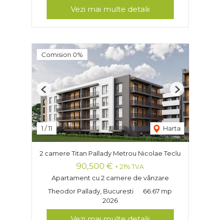
Vezi mai multe detalii
Comision 0%
Previous
Next
1
/
11
Harta
2 camere Titan Pallady Metrou Nicolae Teclu
90,500 €
+ 21% TVA
Apartament cu 2 camere de vânzare
Theodor Pallady, Bucuresti
66.67 mp
2026
Vezi mai multe detalii