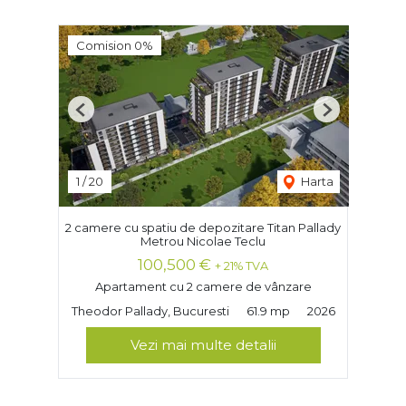
Comision 0%
Previous
Next
1
/
20
Harta
2 camere cu spatiu de depozitare Titan Pallady
Metrou Nicolae Teclu
100,500 €
+ 21% TVA
Apartament cu 2 camere de vânzare
Theodor Pallady, Bucuresti
61.9 mp
2026
Vezi mai multe detalii