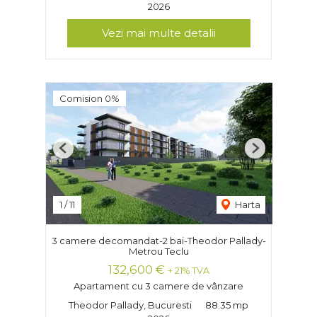
2026
Vezi mai multe detalii
Comision 0%
Previous
Next
1
/
11
Harta
3 camere decomandat-2 bai-Theodor Pallady-
Metrou Teclu
132,600 €
+ 21% TVA
Apartament cu 3 camere de vânzare
Theodor Pallady, Bucuresti
88.35 mp