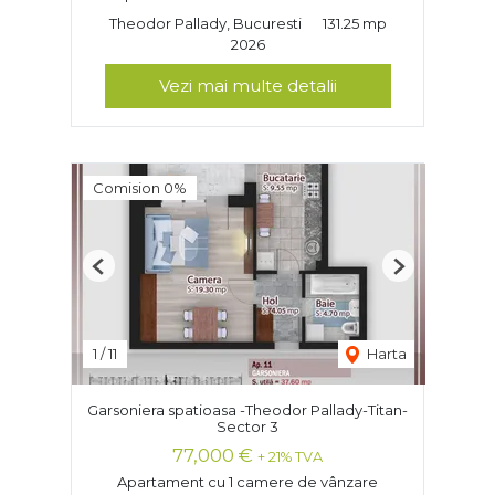
Theodor Pallady, Bucuresti
131.25 mp
2026
Vezi mai multe detalii
Comision 0%
Previous
Next
1
/
11
Harta
Garsoniera spatioasa -Theodor Pallady-Titan-
Sector 3
77,000 €
+ 21% TVA
Apartament cu 1 camere de vânzare