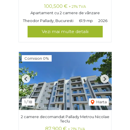
100,500 €
+ 21% TVA
Apartament cu 2 camere de vânzare
Theodor Pallady, Bucuresti
61.9 mp
2026
Vezi mai multe detalii
Comision 0%
Previous
Next
1
/
18
Harta
2 camere decomandat Pallady Metrou Nicolae
Teclu
87,900 €
+ 21% TVA