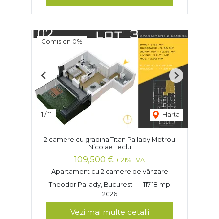
Comision 0%
Previous
Next
1
/
11
Harta
2 camere cu gradina Titan Pallady Metrou
Nicolae Teclu
109,500 €
+ 21% TVA
Apartament cu 2 camere de vânzare
Theodor Pallady, Bucuresti
117.18 mp
2026
Vezi mai multe detalii