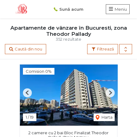
Sună acum
Meniu
Apartamente de vânzare în Bucuresti, zona
Theodor Pallady
352 rezultate
Caută din nou
Filtrează
Comision 0%
Previous
Next
1
/
19
Harta
2 camere cu 2 bai Bloc Finalizat Theodor