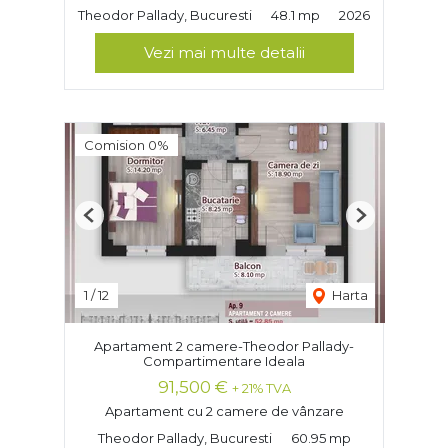
Theodor Pallady, Bucuresti
48.1 mp
2026
Vezi mai multe detalii
Comision 0%
Previous
Next
1
/
12
Harta
Apartament 2 camere-Theodor Pallady-
Compartimentare Ideala
91,500 €
+ 21% TVA
Apartament cu 2 camere de vânzare
Theodor Pallady, Bucuresti
60.95 mp