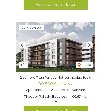
Vezi mai multe detalii
Comision 0%
Previous
Next
1
/
11
Harta
2 camere Titan Pallady Metrou Nicolae Teclu
90,500 €
+ 21% TVA
Apartament cu 2 camere de vânzare
Theodor Pallady, Bucuresti
66.67 mp
2026
Vezi mai multe detalii