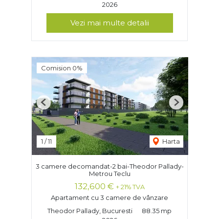
2026
Vezi mai multe detalii
Comision 0%
Previous
Next
1
/
11
Harta
3 camere decomandat-2 bai-Theodor Pallady-
Metrou Teclu
132,600 €
+ 21% TVA
Apartament cu 3 camere de vânzare
Theodor Pallady, Bucuresti
88.35 mp