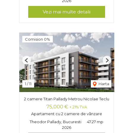
2026
Vezi mai multe detalii
Comision 0%
Previous
Next
1
/
11
Harta
2 camere Titan Pallady Metrou Nicolae Teclu
75,000 €
+ 21% TVA
Apartament cu 2 camere de vânzare
Theodor Pallady, Bucuresti
47.27 mp
2026