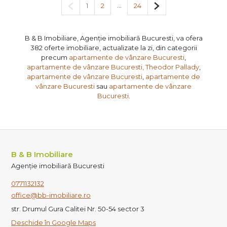
Pagina anterioară
...
Pagina următoare
1
2
24
B & B Imobiliare, Agenție imobiliară Bucuresti, va ofera
382 oferte imobiliare, actualizate la zi, din categorii
precum
apartamente de vânzare Bucuresti
,
apartamente de vânzare Bucuresti, Theodor Pallady
,
apartamente de vânzare Bucuresti
,
apartamente de
vânzare Bucuresti
sau
apartamente de vânzare
Bucuresti
.
B & B Imobiliare
Agenție imobiliară Bucuresti
0771132132
office@bb-imobiliare.ro
str. Drumul Gura Calitei Nr. 50-54 sector 3
Deschide în Google Maps