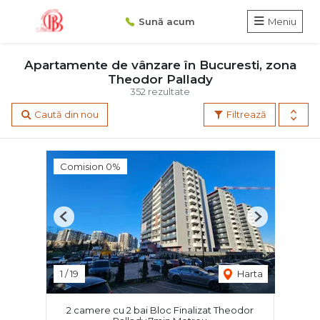
Sună acum
Meniu
Apartamente de vânzare în Bucuresti, zona
Theodor Pallady
352 rezultate
Caută din nou
Filtrează
Comision 0%
Previous
Next
1
/
19
Harta
2 camere cu 2 bai Bloc Finalizat Theodor