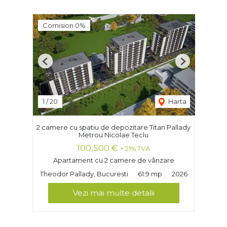
Comision 0%
Previous
Next
1
/
20
Harta
2 camere cu spatiu de depozitare Titan Pallady
Metrou Nicolae Teclu
100,500 €
+ 21% TVA
Apartament cu 2 camere de vânzare
Theodor Pallady, Bucuresti
61.9 mp
2026
Vezi mai multe detalii