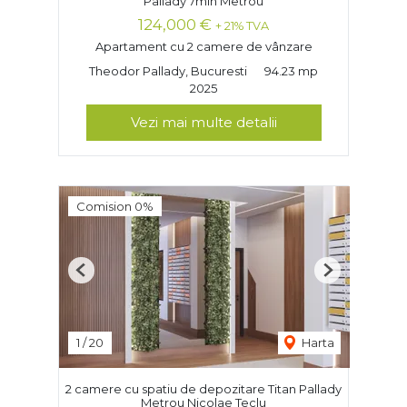
Pallady 7min Metrou
124,000 €
+ 21% TVA
Apartament cu 2 camere de vânzare
Theodor Pallady, Bucuresti
94.23 mp
2025
Vezi mai multe detalii
Comision 0%
Previous
Next
1
/
20
Harta
2 camere cu spatiu de depozitare Titan Pallady
Metrou Nicolae Teclu