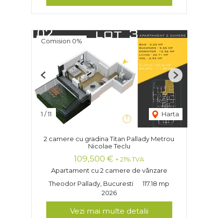
Comision 0%
Previous
Next
1
/
11
Harta
2 camere cu gradina Titan Pallady Metrou
Nicolae Teclu
109,500 €
+ 21% TVA
Apartament cu 2 camere de vânzare
Theodor Pallady, Bucuresti
117.18 mp
2026
Vezi mai multe detalii