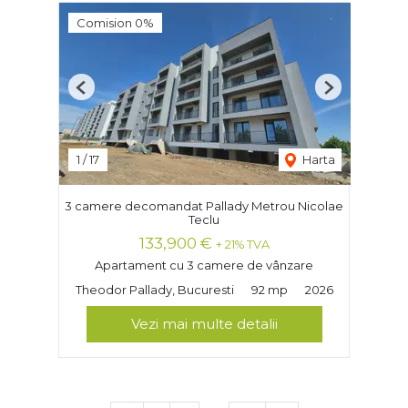
Comision 0%
Previous
Next
1
/
17
Harta
3 camere decomandat Pallady Metrou Nicolae
Teclu
133,900 €
+ 21% TVA
Apartament cu 3 camere de vânzare
Theodor Pallady, Bucuresti
92 mp
2026
Vezi mai multe detalii