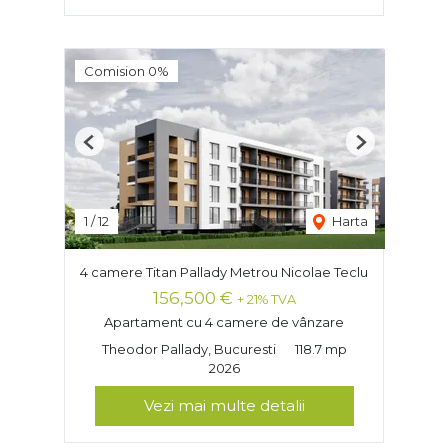
Comision 0%
Previous
Next
1
/
12
Harta
4 camere Titan Pallady Metrou Nicolae Teclu
156,500 €
+ 21% TVA
Apartament cu 4 camere de vânzare
Theodor Pallady, Bucuresti
118.7 mp
2026
Vezi mai multe detalii