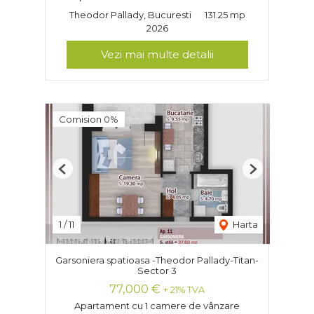
Theodor Pallady, Bucuresti
131.25 mp
2026
Vezi mai multe detalii
Comision 0%
Previous
Next
1
/
11
Harta
Garsoniera spatioasa -Theodor Pallady-Titan-
Sector 3
77,000 €
+ 21% TVA
Apartament cu 1 camere de vânzare