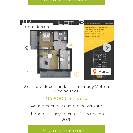
Comision 0%
Previous
Next
1
/
11
Harta
2 camere decomandat Titan Pallady Metrou
Nicolae Teclu
94,500 €
+ 21% TVA
Apartament cu 2 camere de vânzare
Theodor Pallady, Bucuresti
69.32 mp
2026
Vezi mai multe detalii