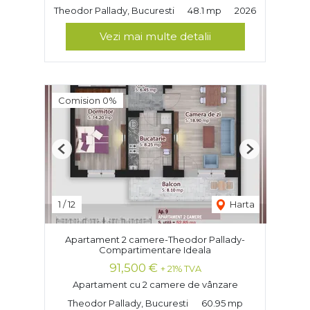
Theodor Pallady, Bucuresti
48.1 mp
2026
Vezi mai multe detalii
Comision 0%
Previous
Next
1
/
12
Harta
Apartament 2 camere-Theodor Pallady-
Compartimentare Ideala
91,500 €
+ 21% TVA
Apartament cu 2 camere de vânzare
Theodor Pallady, Bucuresti
60.95 mp