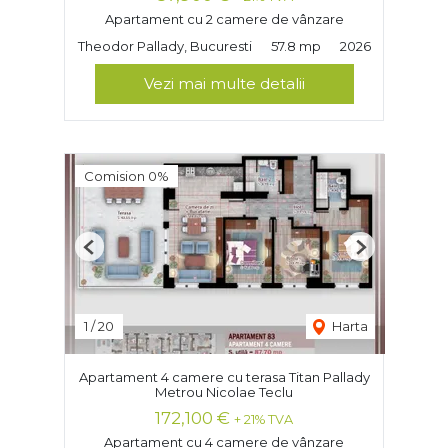
Apartament cu 2 camere de vânzare
Theodor Pallady, Bucuresti
57.8 mp
2026
Vezi mai multe detalii
Comision 0%
Previous
Next
1
/
20
Harta
Apartament 4 camere cu terasa Titan Pallady
Metrou Nicolae Teclu
172,100 €
+ 21% TVA
Apartament cu 4 camere de vânzare