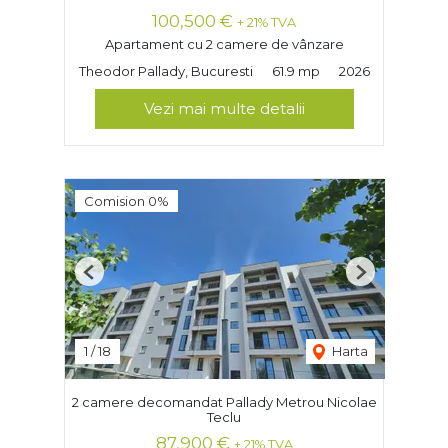
100,500 €
+ 21% TVA
Apartament cu 2 camere de vânzare
Theodor Pallady, Bucuresti
61.9 mp
2026
Vezi mai multe detalii
Comision 0%
Previous
Next
1
/
18
Harta
2 camere decomandat Pallady Metrou Nicolae
Teclu
87,900 €
+ 21% TVA