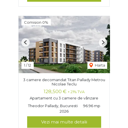
Comision 0%
Previous
Next
1
/
12
Harta
3 camere decomandat Titan Pallady Metrou
Nicolae Teclu
128,500 €
+ 21% TVA
Apartament cu 3 camere de vânzare
Theodor Pallady, Bucuresti
96.96 mp
2026
Vezi mai multe detalii