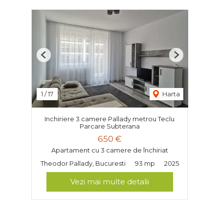
Previous
Next
1
/
17
Harta
Inchiriere 3 camere Pallady metrou Teclu
Parcare Subterana
650 €
Apartament cu 3 camere de închiriat
Theodor Pallady, Bucuresti
93 mp
2025
Vezi mai multe detalii