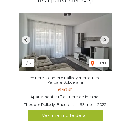
Te-ar putea interesa și:
Previous
Next
1
/
17
Harta
Inchiriere 3 camere Pallady metrou Teclu
Parcare Subterana
650 €
Apartament cu 3 camere de închiriat
Theodor Pallady, Bucuresti
93 mp
2025
Vezi mai multe detalii