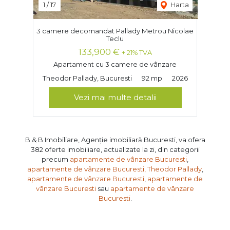
1
/
17
Harta
3 camere decomandat Pallady Metrou Nicolae
Teclu
133,900 €
+ 21% TVA
Apartament cu 3 camere de vânzare
Theodor Pallady, Bucuresti
92 mp
2026
Vezi mai multe detalii
B & B Imobiliare, Agenție imobiliară Bucuresti, va ofera
382 oferte imobiliare, actualizate la zi, din categorii
precum
apartamente de vânzare Bucuresti
,
apartamente de vânzare Bucuresti, Theodor Pallady
,
apartamente de vânzare Bucuresti
,
apartamente de
vânzare Bucuresti
sau
apartamente de vânzare
Bucuresti
.