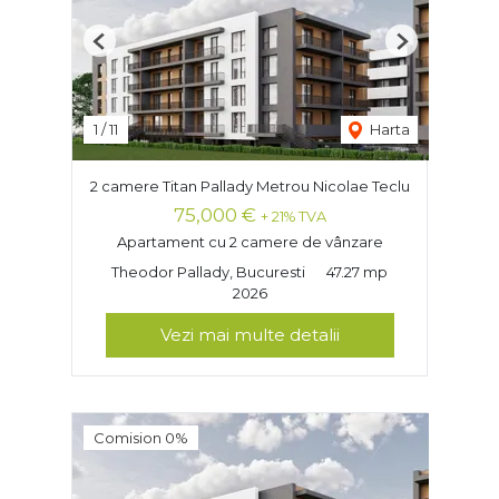
Previous
Next
1
/
11
Harta
2 camere Titan Pallady Metrou Nicolae Teclu
75,000 €
+ 21% TVA
Apartament cu 2 camere de vânzare
Theodor Pallady, Bucuresti
47.27 mp
2026
Vezi mai multe detalii
Comision 0%