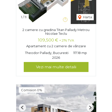
1
/
11
Harta
2 camere cu gradina Titan Pallady Metrou
Nicolae Teclu
109,500 €
+ 21% TVA
Apartament cu 2 camere de vânzare
Theodor Pallady, Bucuresti
117.18 mp
2026
Vezi mai multe detalii
Comision 0%
Previous
Next