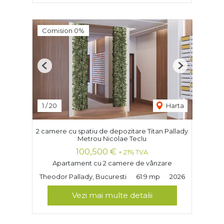
Comision 0%
Previous
Next
1
/
20
Harta
2 camere cu spatiu de depozitare Titan Pallady
Metrou Nicolae Teclu
100,500 €
+ 21% TVA
Apartament cu 2 camere de vânzare
Theodor Pallady, Bucuresti
61.9 mp
2026
Vezi mai multe detalii