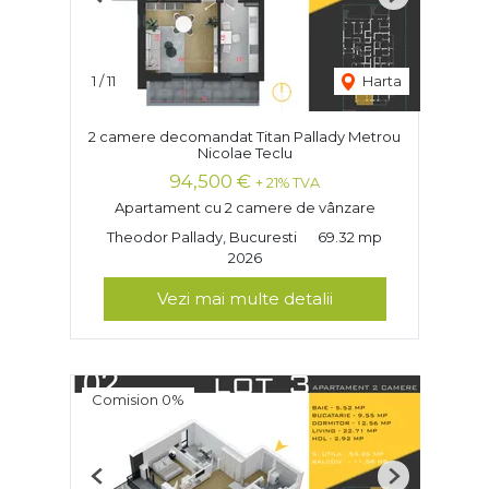
Previous
Next
1
/
11
Harta
2 camere decomandat Titan Pallady Metrou
Nicolae Teclu
94,500 €
+ 21% TVA
Apartament cu 2 camere de vânzare
Theodor Pallady, Bucuresti
69.32 mp
2026
Vezi mai multe detalii
Comision 0%
Previous
Next