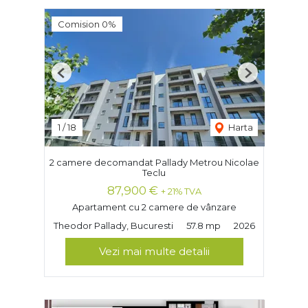
Comision 0%
Previous
Next
1
/
18
Harta
2 camere decomandat Pallady Metrou Nicolae
Teclu
87,900 €
+ 21% TVA
Apartament cu 2 camere de vânzare
Theodor Pallady, Bucuresti
57.8 mp
2026
Vezi mai multe detalii