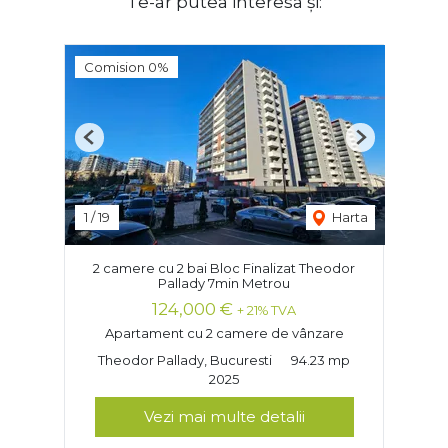
Te-ar putea interesa și:
Comision 0%
Previous
Next
1
/
19
Harta
2 camere cu 2 bai Bloc Finalizat Theodor
Pallady 7min Metrou
124,000 €
+ 21% TVA
Apartament cu 2 camere de vânzare
Theodor Pallady, Bucuresti
94.23 mp
2025
Vezi mai multe detalii