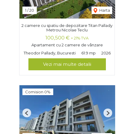
1
/
20
Harta
2 camere cu spatiu de depozitare Titan Pallady
Metrou Nicolae Teclu
100,500 €
+ 21% TVA
Apartament cu 2 camere de vânzare
Theodor Pallady, Bucuresti
61.9 mp
2026
Vezi mai multe detalii
Comision 0%
Previous
Next