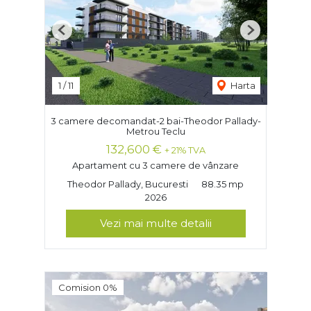
Previous
Next
1
/
11
Harta
3 camere decomandat-2 bai-Theodor Pallady-
Metrou Teclu
132,600 €
+ 21% TVA
Apartament cu 3 camere de vânzare
Theodor Pallady, Bucuresti
88.35 mp
2026
Vezi mai multe detalii
Comision 0%