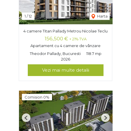
1
/
12
Harta
4 camere Titan Pallady Metrou Nicolae Teclu
156,500 €
+ 21% TVA
Apartament cu 4 camere de vânzare
Theodor Pallady, Bucuresti
118.7 mp
2026
Vezi mai multe detalii
Comision 0%
Previous
Next