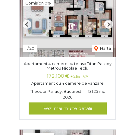
Comision 0%
Previous
Next
1
/
20
Harta
Apartament 4 camere cu terasa Titan Pallady
Metrou Nicolae Teclu
172,100 €
+ 21% TVA
Apartament cu 4 camere de vânzare
Theodor Pallady, Bucuresti
131.25 mp
2026
Vezi mai multe detalii