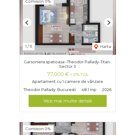
Comision 0%
Previous
Next
1
/
11
Harta
Garsoniera spatioasa -Theodor Pallady-Titan-
Sector 3
77,000 €
+ 21% TVA
Apartament cu 1 camere de vânzare
Theodor Pallady, Bucuresti
48.1 mp
2026
Vezi mai multe detalii
Comision 0%