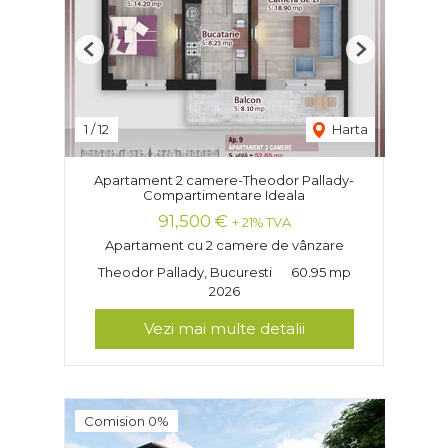
Previous
Next
1
/
12
Harta
Apartament 2 camere-Theodor Pallady-
Compartimentare Ideala
91,500 €
+ 21% TVA
Apartament cu 2 camere de vânzare
Theodor Pallady, Bucuresti
60.95 mp
2026
Vezi mai multe detalii
Comision 0%