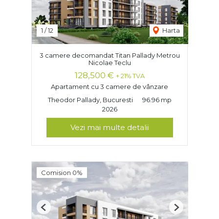
1
/
12
Harta
3 camere decomandat Titan Pallady Metrou
Nicolae Teclu
128,500 €
+ 21% TVA
Apartament cu 3 camere de vânzare
Theodor Pallady, Bucuresti
96.96 mp
2026
Vezi mai multe detalii
Comision 0%
Previous
Next