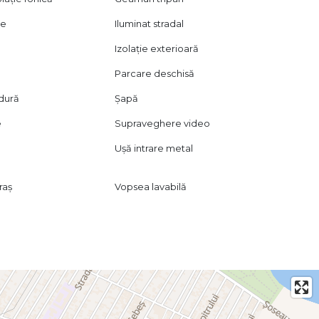
ie
Iluminat stradal
Izolație exterioară
Parcare deschisă
dură
Șapă
e
Supraveghere video
Ușă intrare metal
raș
Vopsea lavabilă