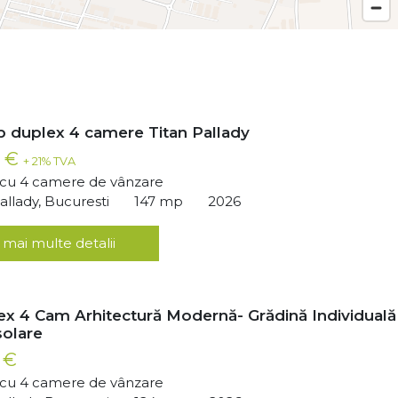
ip duplex 4 camere Titan Pallady
0 €
+ 21% TVA
ă cu 4 camere de vânzare
llady, Bucuresti
147 mp
2026
 mai multe detalii
lex 4 Cam Arhitectură Modernă- Grădină Individuală
solare
 €
ă cu 4 camere de vânzare