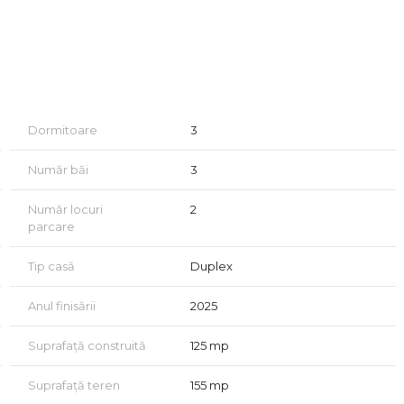
nceput pentru confortul tau. Case spatioase, design modern
xanta.
n beton armat si zidarie Ytong (BCA), asigurand o
Dormitoare
3
er, incalzire in pardoseala si acoperis tip terasa
ctionalitate si confort sporit.
Număr băi
3
Număr locuri
2
parcare
trare)
Tip casă
Duplex
Anul finisării
2025
ambele
Suprafață construită
125 mp
4.15 mp
Suprafață teren
155 mp