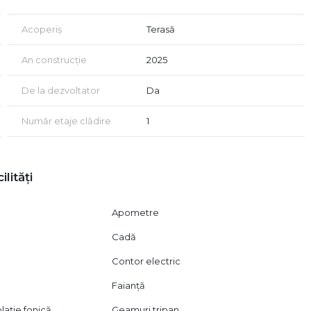
Acoperiș
Terasă
An construcție
2025
De la dezvoltator
Da
Număr etaje clădire
1
ilități
Apometre
Cadă
Contor electric
Faianță
lație fonică
Geamuri tripan