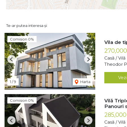
Te-ar putea interesa și:
Comision 0%
Vila de t
270,00
Casă / Vil
Previous
Next
Theodor Pa
Vezi
1
/
9
Harta
Vilă Trip
Comision 0%
Panouri 
285,000
Casă / Vil
Previous
Next