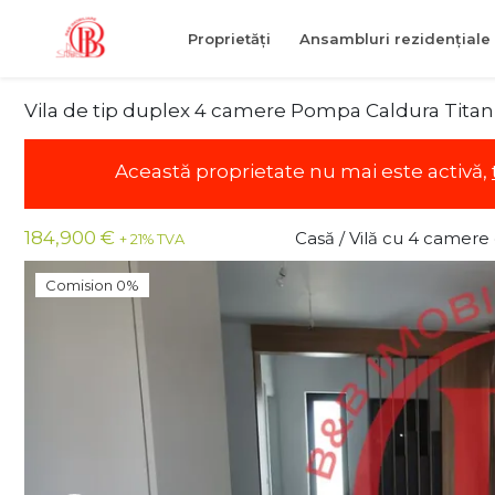
Proprietăți
Ansambluri rezidențiale
Vila de tip duplex 4 camere Pompa Caldura Titan
Această proprietate nu mai este activă,
184,900 €
Casă / Vilă cu 4 camere
+ 21% TVA
Comision 0%