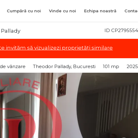
Cumpără cu noi
Vinde cu noi
Echipa noastră
Conta
ID CP2795554
 Pallady
te invităm să vizualizezi proprietăți similare
 de vânzare
Theodor Pallady, Bucuresti
101 mp
2025