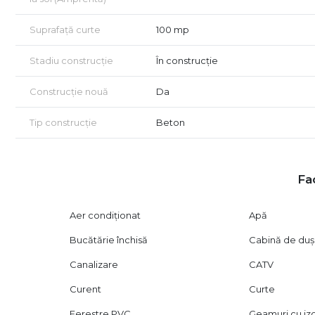
O a doua baie pentru deservirea dormitoarelor 4.41 mp
Suprafață curte
100 mp
Stadiu construcție
În construcție
Construcție nouă
Da
Tip construcție
Beton
Fac
Aer condiționat
Apă
Bucătărie închisă
Cabină de duș
Canalizare
CATV
Curent
Curte
Ferestre PVC
Geamuri cu izo