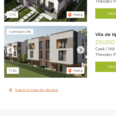
Theodor Pa
Vezi
1
/
13
Harta
Comision 0%
Vila de t
210,000
Casă / Vil
Previous
Next
Theodor Pa
Vezi
1
/
24
Harta
Înapoi la Case de vânzare