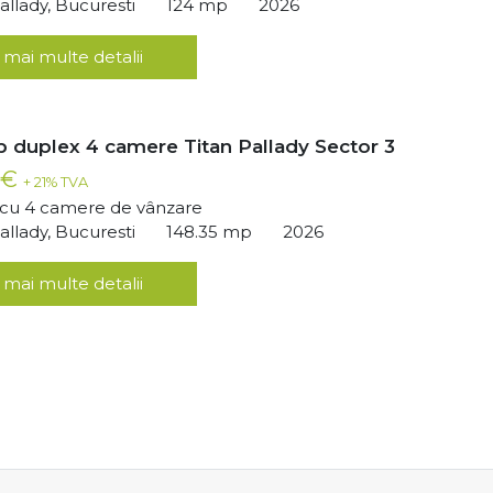
llady, Bucuresti
124 mp
2026
 mai multe detalii
ip duplex 4 camere Titan Pallady Sector 3
 €
+ 21% TVA
ă cu 4 camere de vânzare
llady, Bucuresti
148.35 mp
2026
 mai multe detalii