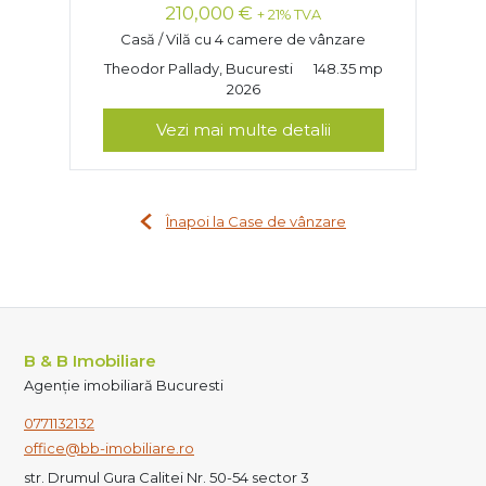
210,000 €
+ 21% TVA
Casă / Vilă cu 4 camere de vânzare
Theodor Pallady, Bucuresti
148.35 mp
2026
Vezi mai multe detalii
Înapoi la Case de vânzare
B & B Imobiliare
Agenție imobiliară Bucuresti
0771132132
office@bb-imobiliare.ro
str. Drumul Gura Calitei Nr. 50-54 sector 3