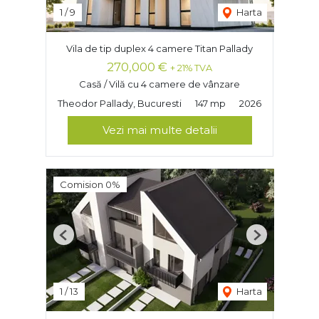
1
/
9
Harta
Vila de tip duplex 4 camere Titan Pallady
270,000 €
+ 21% TVA
Casă / Vilă cu 4 camere de vânzare
Theodor Pallady, Bucuresti
147 mp
2026
Vezi mai multe detalii
Comision 0%
Previous
Next
1
/
13
Harta