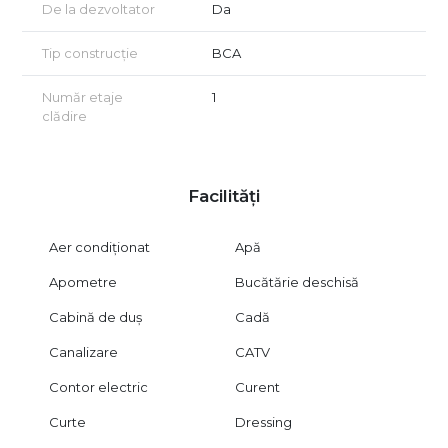
De la dezvoltator
Da
Tip construcție
BCA
Număr etaje
1
clădire
Facilități
Aer condiționat
Apă
Apometre
Bucătărie deschisă
Cabină de duș
Cadă
Canalizare
CATV
Contor electric
Curent
Curte
Dressing