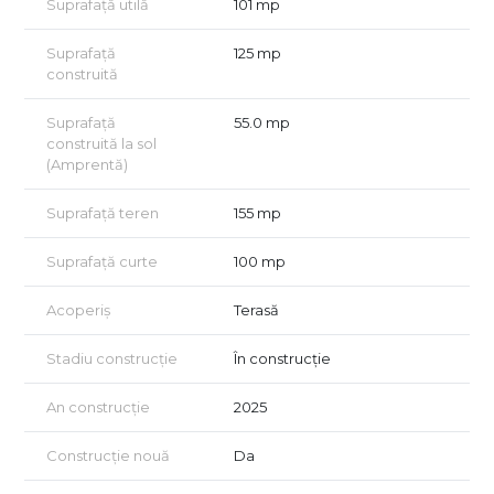
Suprafață utilă
101 mp
Suprafață
125 mp
construită
Suprafață
55.0 mp
construită la sol
(Amprentă)
Suprafață teren
155 mp
Suprafață curte
100 mp
Acoperiș
Terasă
Stadiu construcție
În construcție
An construcție
2025
Construcție nouă
Da