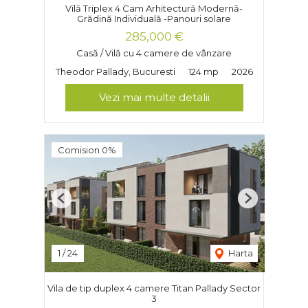
Vilă Triplex 4 Cam Arhitectură Modernă-
Grădină Individuală -Panouri solare
285,000 €
Casă / Vilă cu 4 camere de vânzare
Theodor Pallady, Bucuresti
124 mp
2026
Vezi mai multe detalii
Comision 0%
Previous
Next
1
/
24
Harta
Vila de tip duplex 4 camere Titan Pallady Sector
3