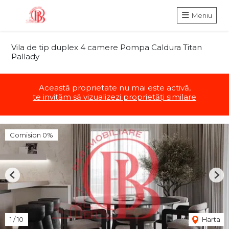
Meniu
Vila de tip duplex 4 camere Pompa Caldura Titan
Pallady
Această proprietate nu mai este activă,
te invităm să vizualizezi proprietăți similare
Comision 0%
Previous
Nex
1
/
10
Harta