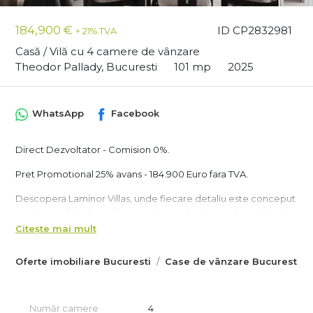
184,900 €
ID CP2832981
+ 21% TVA
Casă / Vilă cu 4 camere de vânzare
Theodor Pallady, Bucuresti
101 mp
2025
WhatsApp
Facebook
Direct Dezvoltator - Comision 0%.
Pret Promotional 25% avans - 184.900 Euro fara TVA.
Descopera Laminor Villas, unde fiecare detaliu este conceput
pentru confortul tau. Case spatioase, design modern si toate
facilitatile necesare pentru o viata linistita si relaxanta.
Citește mai mult
Casele din Laminor Villas sunt construite cu structura din beton
armat si zidarie Ytong (BCA), asigurand o durabilitate
Oferte imobiliare Bucuresti
Case de vânzare Bucuresti
excelenta si un mediu de locuit solid si sigur.
Laminor Villas beneficiaza de ferestre tip tripan Salamander,
incalzire in pardoseala si acoperis tip terasa necirculabil.
Fiecare detaliu este gandit pentru a oferi functionalitate si
Număr camere
4