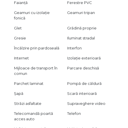
Faianță
Ferestre PVC
Geamuri cu izolație
Geamuri tripan
fonică
Glet
Grădină proprie
Gresie
Iluminat stradal
Încălzire prin pardoseală
Interfon
Internet
Izolație exterioară
Mijloace de transport în
Parcare deschisă
comun
Parchet laminat
Pompă de căldură
Șapă
Scară interioară
Străzi asfaltate
Supraveghere video
Telecomandă poartă
Telefon
acces auto