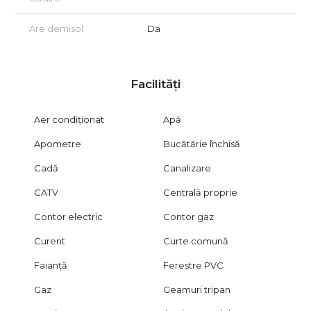
Are demisol
Da
Facilități
Aer condiționat
Apă
Apometre
Bucătărie închisă
Cadă
Canalizare
CATV
Centrală proprie
Contor electric
Contor gaz
Curent
Curte comună
Faianță
Ferestre PVC
Gaz
Geamuri tripan