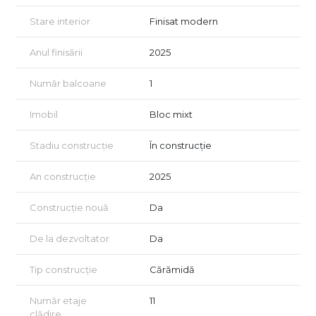
Stare interior
Finisat modern
Anul finisării
2025
Număr balcoane
1
Imobil
Bloc mixt
Stadiu construcție
În construcție
An construcție
2025
Construcție nouă
Da
De la dezvoltator
Da
Tip construcție
Cărămidă
Număr etaje
11
clădire