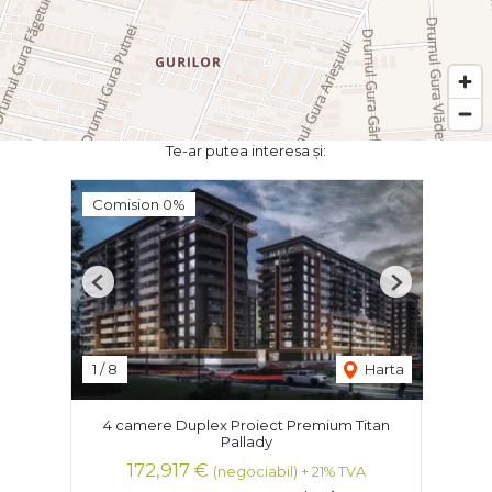
Te-ar putea interesa și:
Comision 0%
Previous
Next
1
/
8
Harta
4 camere Duplex Proiect Premium Titan
Pallady
172,917 €
(negociabil) + 21% TVA